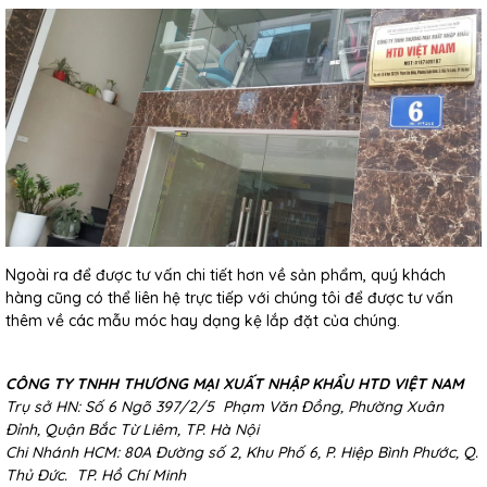
Ngoài ra để được tư vấn chi tiết hơn về sản phẩm, quý khách
hàng cũng có thể liên hệ trực tiếp với chúng tôi để được tư vấn
thêm về các mẫu móc hay dạng kệ lắp đặt của chúng.
CÔNG TY TNHH THƯƠNG MẠI XUẤT NHẬP KHẨU HTD VIỆT NAM
Trụ sở HN: Số 6 Ngõ 397/2/5 Phạm Văn Đồng, Phường Xuân
Đỉnh, Quận Bắc Từ Liêm, TP. Hà Nội
Chi Nhánh HCM: 80A Đường số 2, Khu Phố 6, P. Hiệp Bình Phước, Q.
Thủ Đức. TP. Hồ Chí Minh