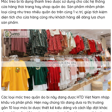
Móc treo bi là dạng thanh treo được sử dụng cho các hệ thống
cửa hàng thời trang hay shop quần áo. Sản phẩm nhằm phân
loại cũng như treo nhiều quần áo trên cùng 1 vị trí, giúp tích kiệm
diện tích cho cửa hàng cũng như khách hàng dễ dàng lựa chọn
sản phẩm.
Các loại móc treo quần áo bi này đang được HTD Việt Nam nhập
khẩu và phân phối. Hiện nay chúng tôi đang đưa ra thị trường
gần 10 loại móc bi được thiết kế kiểu dáng và cách lắp đặt khác