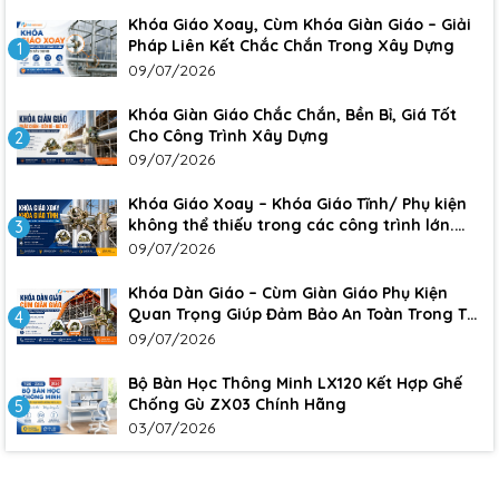
Khóa Giáo Xoay, Cùm Khóa Giàn Giáo – Giải
Pháp Liên Kết Chắc Chắn Trong Xây Dựng
1
09/07/2026
Khóa Giàn Giáo Chắc Chắn, Bền Bỉ, Giá Tốt
Cho Công Trình Xây Dựng
2
09/07/2026
Khóa Giáo Xoay – Khóa Giáo Tĩnh/ Phụ kiện
không thể thiếu trong các công trình lớn.
3
Đảm bảo sự an toàn, chắc chắn cho công
09/07/2026
trình
Khóa Dàn Giáo – Cùm Giàn Giáo Phụ Kiện
Quan Trọng Giúp Đảm Bảo An Toàn Trong Thi
4
Công Xây Dựng
09/07/2026
Bộ Bàn Học Thông Minh LX120 Kết Hợp Ghế
Chống Gù ZX03 Chính Hãng
5
03/07/2026