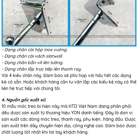
- Dạng chân cài hộp inox vuông.
- Dạng chân cài vách slatwall.
- Dạng chân bắn vít lên tường.
- Dạng chân lắp trực tiếp lên thanh ray.
Với 4 kiểu chân này. Đảm bảo sẽ phù hợp với hầu hết các dạng
kệ có sẵn. Hoặc khách hàng cần tư vấn lắp các kiểu kệ này có thể
liên hệ trực tiếp với chúng tôi.
4. Nguồn gốc xuất xứ.
10 mẫu móc treo bi hiện này mà HTD Việt Nam đang phân phối
đều được sản xuất từ thương hiệu YON danh tiếng. Đây là đơn vị
sản xuất các dòng móc treo, thanh ray, phụ kiện…hàng đầu. Được
sản xuất trên dây chuyền hiện đại, công nghệ cao. Đảm bảo được
chất lượng tốt nhất khi tới tay khách hàng.