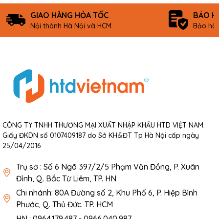
GIAO HÀNG HỎA TỐC
BẢO H
Nội thành Hà Nội và HCM
Bảo hàn
CÔNG TY TNHH THƯƠNG MẠI XUẤT NHẬP KHẨU HTD VIỆT NAM.
Giấy ĐKDN số 0107409187 do Sở KH&ĐT Tp Hà Nội cấp ngày
25/04/2016
Trụ sở : Số 6 Ngõ 397/2/5 Phạm Văn Đồng, P. Xuân
Đỉnh, Q. Bắc Từ Liêm, TP. HN
Chi nhánh: 80A Đường số 2, Khu Phố 6, P. Hiệp Bình
Phước, Q. Thủ Đức. TP. HCM
HN : 0964.179.487 - 0966.040.987