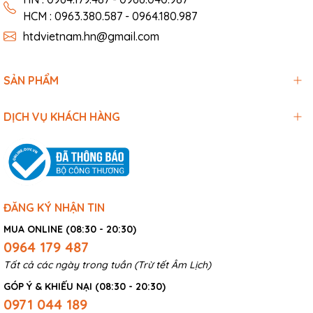
HCM : 0963.380.587 - 0964.180.987
htdvietnam.hn@gmail.com
SẢN PHẨM
DỊCH VỤ KHÁCH HÀNG
ĐĂNG KÝ NHẬN TIN
MUA ONLINE (08:30 - 20:30)
0964 179 487
Tất cả các ngày trong tuần (Trừ tết Âm Lịch)
GÓP Ý & KHIẾU NẠI (08:30 - 20:30)
0971 044 189