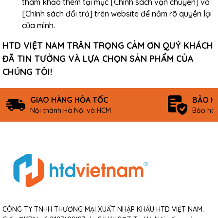
tham khảo thêm tại mục [Chính sách vận chuyển] và
[Chính sách đổi trả] trên website để nắm rõ quyền lợi
của mình.
HTD VIỆT NAM TRÂN TRỌNG CẢM ƠN QUÝ KHÁCH
ĐÃ TIN TƯỞNG VÀ LỰA CHỌN SẢN PHẨM CỦA
CHÚNG TÔI!
GIAO HÀNG HỎA TỐC
BẢO H
Nội thành Hà Nội và HCM
Bảo hàn
CÔNG TY TNHH THƯƠNG MẠI XUẤT NHẬP KHẨU HTD VIỆT NAM.