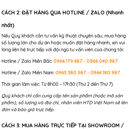
CÁCH 2: ĐẶT HÀNG QUA HOTLINE / ZALO (Nhanh
nhất)
Nếu Quý khách cần tư vấn kỹ thuật chuyên sâu, mua hàng
số lượng lớn cho dự án hoặc muốn đặt hàng nhanh, xin vui
lòng liên hệ trực tiếp với đội ngũ tư vấn viên của chúng tôi:
Hotline / Zalo Miền Bắc:
0964.179.487 - 0966.040.987
Hotline / Zalo Miền Nam:
0963.380.587 - 0964.180.987
Thời gian làm việc: Từ 8h00 – 17h30 (Thứ 2 đến Thứ 7).
Quý khách chỉ cần cung cấp tên sản phẩm (hoặc mã sản
phẩm), số lượng và địa chỉ, nhân viên HTD Việt Nam sẽ lên
đơn và báo giá trực tiếp.
CÁCH 3: MUA HÀNG TRỰC TIẾP TẠI SHOWROOM /