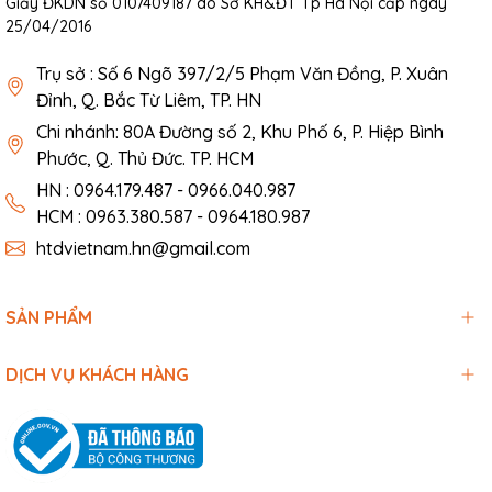
Giấy ĐKDN số 0107409187 do Sở KH&ĐT Tp Hà Nội cấp ngày
25/04/2016
Trụ sở : Số 6 Ngõ 397/2/5 Phạm Văn Đồng, P. Xuân
Đỉnh, Q. Bắc Từ Liêm, TP. HN
Chi nhánh: 80A Đường số 2, Khu Phố 6, P. Hiệp Bình
Phước, Q. Thủ Đức. TP. HCM
HN : 0964.179.487 - 0966.040.987
HCM : 0963.380.587 - 0964.180.987
htdvietnam.hn@gmail.com
SẢN PHẨM
DỊCH VỤ KHÁCH HÀNG