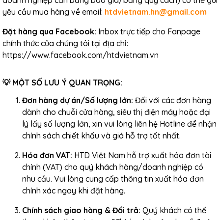
doanh nghiệp cần bảng báo giá/bảng quy cách) có thể gửi
yêu cầu mua hàng về email:
htdvietnam.hn@gmail.com
Đặt hàng qua Facebook:
Inbox trực tiếp cho Fanpage
chính thức của chúng tôi tại địa chỉ:
https://www.facebook.com/htdvietnam.vn
💡 MỘT SỐ LƯU Ý QUAN TRỌNG:
Đơn hàng dự án/Số lượng lớn:
Đối với các đơn hàng
dành cho chuỗi cửa hàng, siêu thị điện máy hoặc đại
lý lấy số lượng lớn, xin vui lòng liên hệ Hotline để nhận
chính sách chiết khấu và giá hỗ trợ tốt nhất.
Hóa đơn VAT:
HTD Việt Nam hỗ trợ xuất hóa đơn tài
chính (VAT) cho quý khách hàng/doanh nghiệp có
nhu cầu. Vui lòng cung cấp thông tin xuất hóa đơn
chính xác ngay khi đặt hàng.
Chính sách giao hàng & Đổi trả:
Quý khách có thể