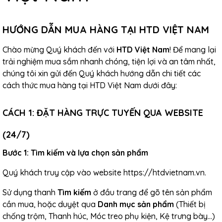
HƯỚNG DẪN MUA HÀNG TẠI HTD VIỆT NAM
Chào mừng Quý khách đến với
HTD Việt Nam
! Để mang lại
trải nghiệm mua sắm nhanh chóng, tiện lợi và an tâm nhất,
chúng tôi xin gửi đến Quý khách hướng dẫn chi tiết các
cách thức mua hàng tại HTD Việt Nam dưới đây:
CÁCH 1: ĐẶT HÀNG TRỰC TUYẾN QUA WEBSITE
(24/7)
Bước 1: Tìm kiếm và lựa chọn sản phẩm
Quý khách truy cập vào website
https://htdvietnam.vn
.
Sử dụng thanh
Tìm kiếm
ở đầu trang để gõ tên sản phẩm
cần mua, hoặc duyệt qua
Danh mục sản phẩm
(Thiết bị
chống trộm, Thanh húc, Móc treo phụ kiện, Kệ trưng bày...)