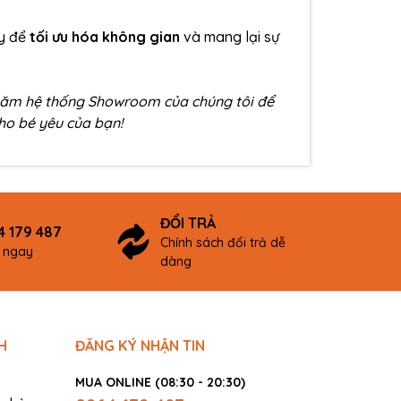
y để
tối ưu hóa không gian
và mang lại sự
hăm hệ thống Showroom của chúng tôi để
ho bé yêu của bạn!
ĐỔI TRẢ
4 179 487
Chính sách đổi trả dễ
ợ ngay
dàng
H
ĐĂNG KÝ NHẬN TIN
MUA ONLINE (08:30 - 20:30)