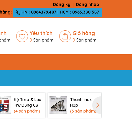
Đăng ký
Đăng nhập
 hàng:
HN : 0964.179.487 | HCM : 0963.380.587
ánh
Yêu thích
Giỏ hàng
phẩm
0
Sản phẩm
0
Sản phẩm
Kệ Treo & Lưu
Thanh Inox
Qu
Trữ Dụng Cụ
Hộp
Bà
(4 sản phẩm)
(3 sản phẩm)
(1