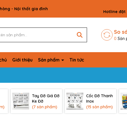
phòng - Nội thất gia đình
Hotline đặt
So s
0
Sản 
chủ
Giới thiệu
Sản phẩm
Tin tức
Tay Đỡ Giá Đỡ
Cốc Đỡ Thanh
Ke Đỡ
Inox
ẩm)
(7 sản phẩm)
(15 sản phẩm)