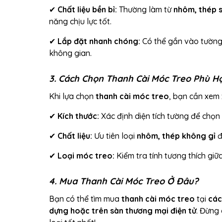
✔
Chất liệu bền bỉ:
Thường làm từ
nhôm, thép s
năng chịu lực tốt.
✔
Lắp đặt nhanh chóng:
Có thể gắn vào tường
không gian.
3. Cách Chọn Thanh Cài Móc Treo Phù H
Khi lựa chọn
thanh cài móc treo
, bạn cần xem 
✔
Kích thước:
Xác định diện tích tường để chọn 
✔
Chất liệu:
Ưu tiên loại
nhôm, thép không gỉ
đ
✔
Loại móc treo:
Kiểm tra tính tương thích giữ
4. Mua Thanh Cài Móc Treo Ở Đâu?
Bạn có thể tìm mua
thanh cài móc treo
tại
các
dựng hoặc trên sàn thương mại điện tử
. Đừng