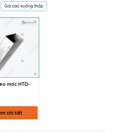
Giá cao xuống thấp
reo móc HTD-
m chi tiết