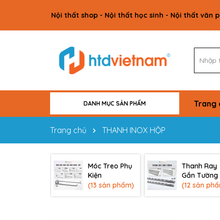
Nội thất shop - Nội thất học sinh - Nội thất văn 
Trang 
DANH MỤC SẢN PHẨM
VẬT TƯ CÔNG TRÌNH
NỘI THẤT GIA ĐÌNH
NỘI THẤT VĂN PHÒNG
NỘI THẤT HỌC SINH
NỘI THẤT SHOP
Trang chủ
THANH INOX HỘP
Móc Treo Phụ
Thanh Ray
Kiện
Gắn Tường
(13 sản phẩm)
(12 sản ph