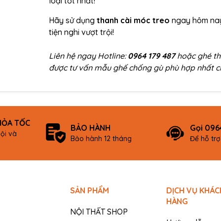
loại tốt nhất!
Hãy sử dụng
thanh cài móc treo
ngay hôm na
tiện nghi vượt trội!
Liên hệ ngay Hotline:
0964 179 487
hoặc ghé t
được tư vấn mẫu ghế chống gù phù hợp nhất c
HỎA TỐC
BẢO HÀNH
Gọi 096
ội và
Bảo hành 12 tháng
Để hỗ tr
SẢN PHẨM
DỊCH VỤ KHÁC
HÀNG
NỘI THẤT SHOP