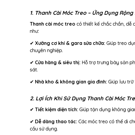
1. Thanh Cài Móc Treo – Ứng Dụng Rộng 
Thanh cài móc treo
có thiết kế chắc chắn, dễ
như:
✔
Xưởng cơ khí & gara sửa chữa:
Giúp treo dụn
chuyên nghiệp.
✔
Cửa hàng & siêu thị:
Hỗ trợ trưng bày sản p
sát.
✔
Nhà kho & không gian gia đình:
Giúp lưu trữ
2. Lợi Ích Khi Sử Dụng Thanh Cài Móc Tr
✔
Tiết kiệm diện tích:
Giúp tận dụng không gian 
✔
Dễ dàng thao tác:
Các móc treo có thể di ch
cầu sử dụng.