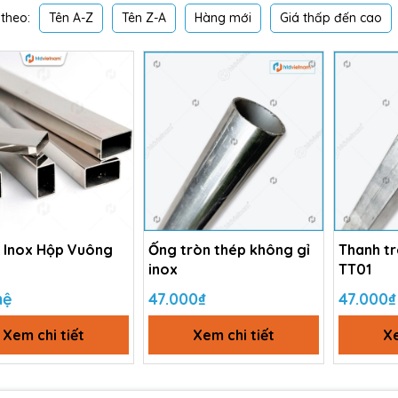
Tên A-Z
Tên Z-A
Hàng mới
Giá thấp đến cao
theo:
 Inox Hộp Vuông
Ống tròn thép không gỉ
Thanh t
inox
TT01
hệ
47.000₫
47.000₫
Xem chi tiết
Xem chi tiết
Xe