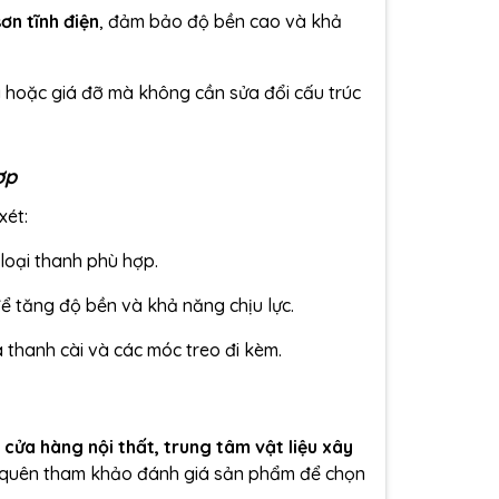
ơn tĩnh điện
, đảm bảo độ bền cao và khả
 hoặc giá đỡ mà không cần sửa đổi cấu trúc
ợp
xét:
loại thanh phù hợp.
ể tăng độ bền và khả năng chịu lực.
a thanh cài và các móc treo đi kèm.
 cửa hàng nội thất, trung tâm vật liệu xây
 quên tham khảo đánh giá sản phẩm để chọn