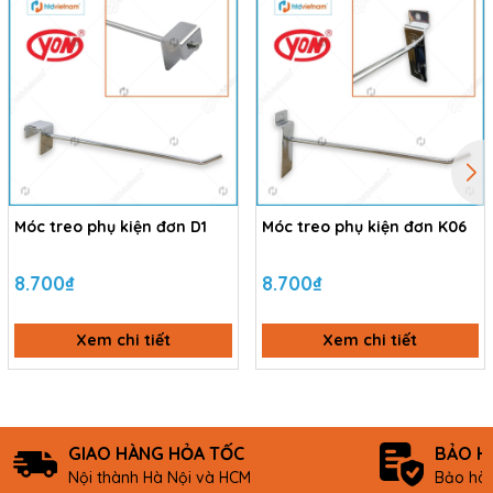
Móc treo phụ kiện đơn D1
Móc treo phụ kiện đơn K06
8.700₫
8.700₫
Xem chi tiết
Xem chi tiết
GIAO HÀNG HỎA TỐC
BẢO H
Nội thành Hà Nội và HCM
Bảo hàn