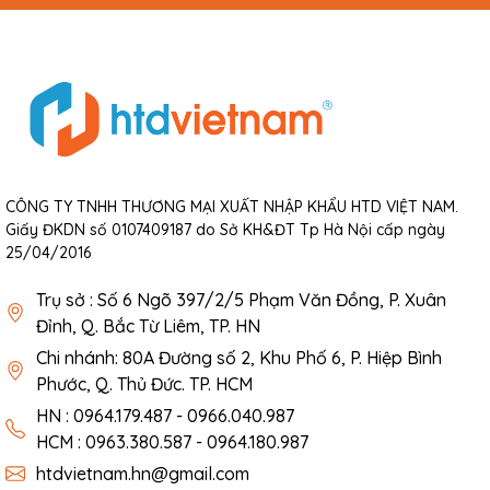
CÔNG TY TNHH THƯƠNG MẠI XUẤT NHẬP KHẨU HTD VIỆT NAM.
Giấy ĐKDN số 0107409187 do Sở KH&ĐT Tp Hà Nội cấp ngày
25/04/2016
Trụ sở : Số 6 Ngõ 397/2/5 Phạm Văn Đồng, P. Xuân
Đỉnh, Q. Bắc Từ Liêm, TP. HN
Chi nhánh: 80A Đường số 2, Khu Phố 6, P. Hiệp Bình
Phước, Q. Thủ Đức. TP. HCM
HN : 0964.179.487 - 0966.040.987
HCM : 0963.380.587 - 0964.180.987
htdvietnam.hn@gmail.com