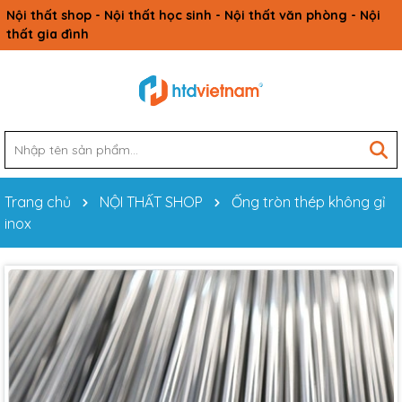
Nội thất shop - Nội thất học sinh - Nội thất văn phòng - Nội
thất gia đình
Trang chủ
NỘI THẤT SHOP
Ống tròn thép không gỉ
inox