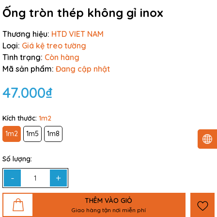
Ống tròn thép không gỉ inox
Thương hiệu:
HTD VIET NAM
Loại:
Giá kệ treo tường
Tình trạng:
Còn hàng
Mã sản phẩm:
Đang cập nhật
47.000₫
Kích thước:
1m2
1m2
1m5
1m8
Số lượng:
-
+
THÊM VÀO GIỎ
Giao hàng tận nơi miễn phí