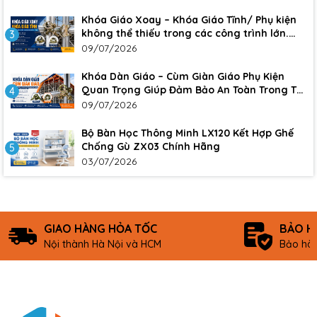
Khóa Giáo Xoay – Khóa Giáo Tĩnh/ Phụ kiện
không thể thiếu trong các công trình lớn.
3
Đảm bảo sự an toàn, chắc chắn cho công
09/07/2026
trình
Khóa Dàn Giáo – Cùm Giàn Giáo Phụ Kiện
Quan Trọng Giúp Đảm Bảo An Toàn Trong Thi
4
Công Xây Dựng
09/07/2026
Bộ Bàn Học Thông Minh LX120 Kết Hợp Ghế
Chống Gù ZX03 Chính Hãng
5
03/07/2026
GIAO HÀNG HỎA TỐC
BẢO H
Nội thành Hà Nội và HCM
Bảo hàn