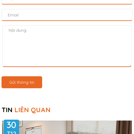
Gửi thông tin
TIN
LIÊN QUAN
30
T12