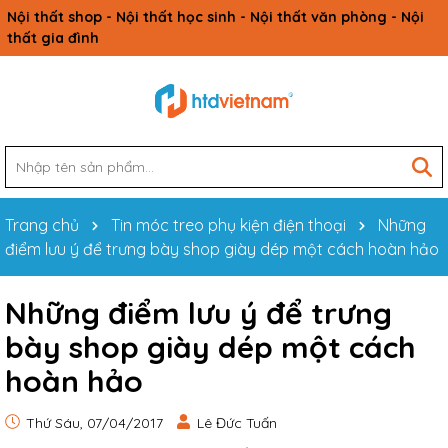
Nội thất shop - Nội thất học sinh - Nội thất văn phòng - Nội
thất gia đình
Trang chủ
Tin móc treo phụ kiện điện thoại
Những
điểm lưu ý để trưng bày shop giày dép một cách hoàn hảo
Những điểm lưu ý để trưng
bày shop giày dép một cách
hoàn hảo
Thứ Sáu, 07/04/2017
Lê Đức Tuấn