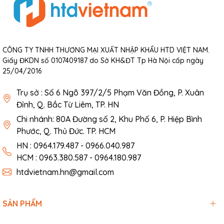
CÔNG TY TNHH THƯƠNG MẠI XUẤT NHẬP KHẨU HTD VIỆT NAM.
Giấy ĐKDN số 0107409187 do Sở KH&ĐT Tp Hà Nội cấp ngày
25/04/2016
Trụ sở : Số 6 Ngõ 397/2/5 Phạm Văn Đồng, P. Xuân
Đỉnh, Q. Bắc Từ Liêm, TP. HN
Chi nhánh: 80A Đường số 2, Khu Phố 6, P. Hiệp Bình
Phước, Q. Thủ Đức. TP. HCM
HN : 0964.179.487 - 0966.040.987
HCM : 0963.380.587 - 0964.180.987
htdvietnam.hn@gmail.com
SẢN PHẨM