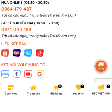
MUA ONLINE (08:30 - 20:30)
0964 179 487
Tất cả các ngày trong tuần (Trừ tết Âm Lịch)
GÓP Ý & KHIẾU NẠI (08:30 - 20:30)
0971 044 189
Tất cả các ngày trong tuần (Trừ tết Âm Lịch)
LIÊN KẾT SÀN
KẾT NỐI VỚI CHÚNG TÔI:
0
0
0
Danh mục
Trang chủ
Giỏ hàng
Yêu thích
HTD VIỆT NAM
Bản quyền thuộc về
HTD VN CO.,LTD
.
Cung cấp bởi
Sapo