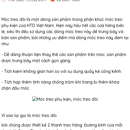
Móc treo đôi
là một dòng sản phầm trong phân khúc
móc treo
phụ kiện
của
HTD Việt Nam
. Hiện nay hầu hết các cửa hàng bán
lẻ, siêu thị đều sử dụng các dòng móc treo này để trưng bày và
bán sản phẩm, bởi những ưu điểm mà dòng móc treo này đem lại
như:
- Dễ dàng thuận tiện thay thế các sản phẩm trên móc. sản phẩm
được trưng bày một cách gọn gàng.
- Tích kiệm không gian hơn so với sự dụng quầy kệ cồng kềnh.
- Tích hợp thêm tính năng chống trộm khi trang bị thêm
khóa
chặn đầu móc
.
Vì sao lại gọi là móc treo đôi
bởi chúng được thiết kế 2 thanh treo hàng. Đường kính của mỗi