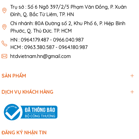
Trụ sở : Số 6 Ngõ 397/2/5 Phạm Văn Đồng, P. Xuân
Đỉnh, Q. Bắc Từ Liêm, TP. HN
Chi nhánh: 80A Đường số 2, Khu Phố 6, P. Hiệp Bình
Phước, Q. Thủ Đức. TP. HCM
HN : 0964.179.487 - 0966.040.987
HCM : 0963.380.587 - 0964.180.987
htdvietnam.hn@gmail.com
SẢN PHẨM
DỊCH VỤ KHÁCH HÀNG
ĐĂNG KÝ NHẬN TIN