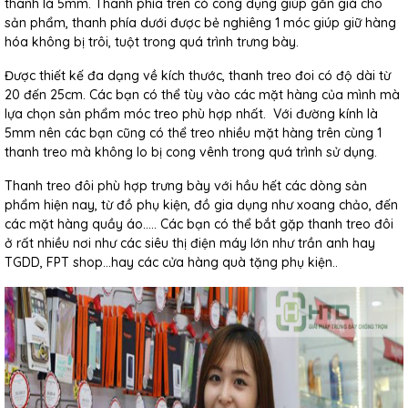
thanh là 5mm. Thanh phía trên có công dụng giúp gắn giá cho
sản phẩm, thanh phía dưới được bẻ nghiêng 1 móc giúp giữ hàng
hóa không bị trôi, tuột trong quá trình trưng bày.
Được thiết kế đa dạng về kích thước, thanh treo đoi có độ dài từ
20 đến 25cm. Các bạn có thể tùy vào các mặt hàng của mình mà
lựa chọn sản phẩm móc treo phù hợp nhất. Với đường kính là
5mm nên các bạn cũng có thể treo nhiều mặt hàng trên cùng 1
thanh treo mà không lo bị cong vênh trong quá trình sử dụng.
Thanh treo đôi phù hợp trưng bày với hầu hết các dòng sản
phẩm hiện nay, từ đồ phụ kiện, đồ gia dụng như xoang chảo, đến
các mặt hàng quầy áo….. Các bạn có thể bắt gặp thanh treo đôi
ở rất nhiều nơi như các siêu thị điện máy lớn như trần anh hay
TGDD, FPT shop...hay các cửa hàng quà tặng phụ kiện..