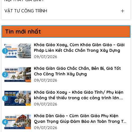
VẬT TƯ CÔNG TRÌNH
Tin mới nhất
Khóa Giáo Xoay, Cùm Khóa Giàn Giáo – Giải
Pháp Liên Kết Chắc Chắn Trong Xây Dựng
1
09/07/2026
Khóa Giàn Giáo Chắc Chắn, Bền Bỉ, Giá Tốt
Cho Công Trình Xây Dựng
2
09/07/2026
Khóa Giáo Xoay – Khóa Giáo Tĩnh/ Phụ kiện
không thể thiếu trong các công trình lớn.
3
Đảm bảo sự an toàn, chắc chắn cho công
09/07/2026
trình
Khóa Dàn Giáo – Cùm Giàn Giáo Phụ Kiện
Quan Trọng Giúp Đảm Bảo An Toàn Trong Thi
4
Công Xây Dựng
09/07/2026