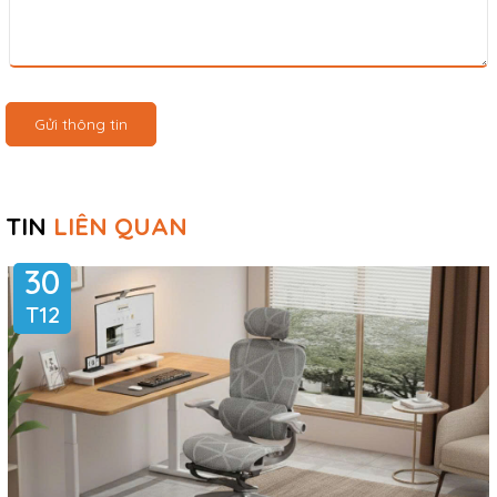
Gửi thông tin
TIN
LIÊN QUAN
30
T12