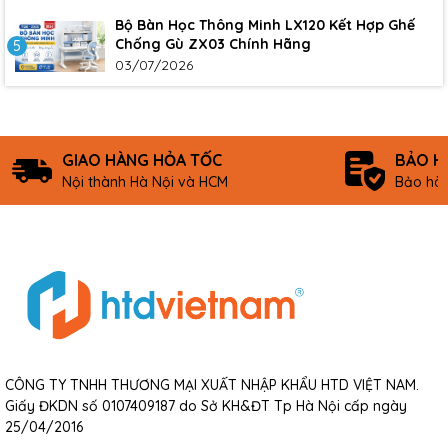
Bộ Bàn Học Thông Minh LX120 Kết Hợp Ghế
Chống Gù ZX03 Chính Hãng
5
03/07/2026
GIAO HÀNG HỎA TỐC
BẢO H
Nội thành Hà Nội và HCM
Bảo hàn
CÔNG TY TNHH THƯƠNG MẠI XUẤT NHẬP KHẨU HTD VIỆT NAM.
Giấy ĐKDN số 0107409187 do Sở KH&ĐT Tp Hà Nội cấp ngày
25/04/2016