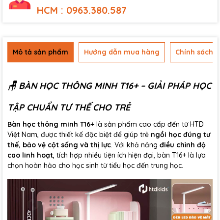
HCM : 0963.380.587
Mô tả sản phẩm
Hướng dẫn mua hàng
Chính sách b
🪑 BÀN HỌC THÔNG MINH T16+ – GIẢI PHÁP HỌC
TẬP CHUẨN TƯ THẾ CHO TRẺ
Bàn học thông minh T16+
là sản phẩm cao cấp đến từ HTD
Việt Nam, được thiết kế đặc biệt để giúp trẻ
ngồi học đúng tư
thế, bảo vệ cột sống và thị lực
. Với khả năng
điều chỉnh độ
cao linh hoạt
, tích hợp nhiều tiện ích hiện đại, bàn T16+ là lựa
chọn hoàn hảo cho học sinh từ tiểu học đến trung học.