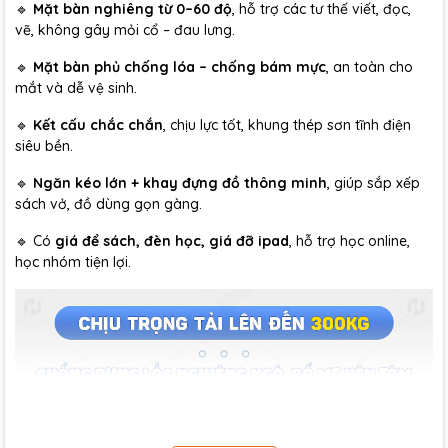
🔹
Mặt bàn nghiêng từ 0–60 độ
, hỗ trợ các tư thế viết, đọc,
vẽ, không gây mỏi cổ – đau lưng.
🔹
Mặt bàn phủ chống lóa – chống bám mực
, an toàn cho
mắt và dễ vệ sinh.
🔹
Kết cấu chắc chắn
, chịu lực tốt, khung thép sơn tĩnh điện
siêu bền.
🔹
Ngăn kéo lớn + khay đựng đồ thông minh
, giúp sắp xếp
sách vở, đồ dùng gọn gàng.
🔹 Có
giá để sách, đèn học, giá đỡ ipad
, hỗ trợ học online,
học nhóm tiện lợi.