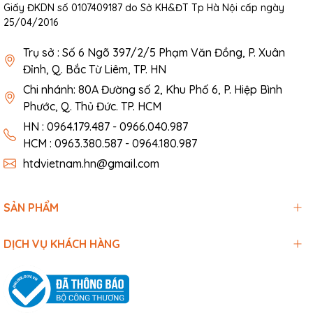
melamine chống lóa
Giấy ĐKDN số 0107409187 do Sở KH&ĐT Tp Hà Nội cấp ngày
25/04/2016
🎯
Lợi ích khi sử dụng bàn học thông minh T16+:
Trụ sở : Số 6 Ngõ 397/2/5 Phạm Văn Đồng, P. Xuân
Đỉnh, Q. Bắc Từ Liêm, TP. HN
🔹
Ngồi học chuẩn tư thế – chống gù lưng, cận thị
Chi nhánh: 80A Đường số 2, Khu Phố 6, P. Hiệp Bình
🔹
Tăng khả năng tập trung
, giúp trẻ học hiệu quả hơn
Phước, Q. Thủ Đức. TP. HCM
🔹 Đồng hành cùng trẻ từ
lớp 1 đến cấp 2
mà không cần thay
HN : 0964.179.487 - 0966.040.987
bàn
HCM : 0963.380.587 - 0964.180.987
htdvietnam.hn@gmail.com
🔹 Thiết kế hiện đại – gọn gàng, phù hợp mọi không gian học
tập tại nhà
SẢN PHẨM
🛒
Tại sao nên chọn bàn học T16+ tại HTD Việt Nam?
DỊCH VỤ KHÁCH HÀNG
🔹 Sản phẩm
chính hãng, bảo hành uy tín
🔹 Hỗ trợ lắp đặt tận nơi – giao hàng toàn quốc
🔹 Combo bàn học + ghế chống gù giá tốt – quà tặng hấp dẫn