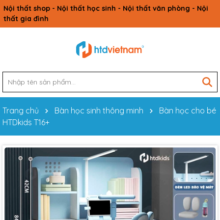
Nội thất shop - Nội thất học sinh - Nội thất văn phòng - Nội
thất gia đình
Trang chủ
Bàn học sinh thông minh
Bàn học cho bé
HTDkids T16+