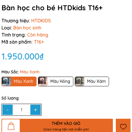
Bàn học cho bé HTDkids T16+
Thương hiệu:
HTDKIDS
Loại:
Bàn học sinh
Tình trạng:
Còn hàng
Mã sản phẩm:
T16+
1.950.000₫
Màu Sắc:
Màu Xanh
Màu Xanh
Màu Hồng
Màu Xám
Số lượng:
-
+
THÊM VÀO GIỎ
Giao hàng tận nơi miễn phí