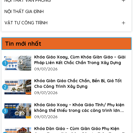
NỘI THẤT VĂN PHÒNG
NỘI THẤT GIA ĐÌNH
VẬT TƯ CÔNG TRÌNH
Tin mới nhất
Khóa Giáo Xoay, Cùm Khóa Giàn Giáo – Giải
Pháp Liên Kết Chắc Chắn Trong Xây Dựng
1
09/07/2026
Khóa Giàn Giáo Chắc Chắn, Bền Bỉ, Giá Tốt
Cho Công Trình Xây Dựng
2
09/07/2026
Khóa Giáo Xoay – Khóa Giáo Tĩnh/ Phụ kiện
không thể thiếu trong các công trình lớn.
3
Đảm bảo sự an toàn, chắc chắn cho công
09/07/2026
trình
Khóa Dàn Giáo – Cùm Giàn Giáo Phụ Kiện