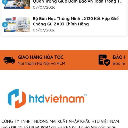
Quan Trọng Giúp Đảm Bảo An Toàn Trong Thi
4
Công Xây Dựng
09/07/2026
Bộ Bàn Học Thông Minh LX120 Kết Hợp Ghế
Chống Gù ZX03 Chính Hãng
5
03/07/2026
GIAO HÀNG HỎA TỐC
BẢO H
Nội thành Hà Nội và HCM
Bảo hàn
CÔNG TY TNHH THƯƠNG MẠI XUẤT NHẬP KHẨU HTD VIỆT NAM.
Giấy ĐKDN số 0107409187 do Sở KH&ĐT Tp Hà Nội cấp ngày