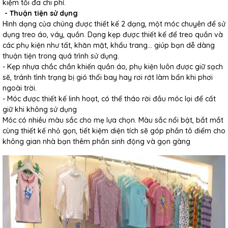
kiệm tối đa chi phí.
- Thuận tiện sử dụng
Hình dạng của chúng được thiết kế 2 dạng, một móc chuyên để sử
dụng treo áo, váy, quần. Dạng kẹp được thiết kế để treo quần và
các phụ kiện như tất, khăn mặt, khẩu trang... giúp bạn dễ dàng
thuận tiện trong quá trình sử dụng.
- Kẹp nhựa chắc chắn khiến quần áo, phụ kiện luôn được giữ sạch
sẽ, tránh tình trạng bị gió thổi bay hay rơi rớt làm bẩn khi phơi
ngoài trời.
- Móc được thiết kế linh hoạt, có thể tháo rời đầu móc lại để cất
giữ khi không sử dụng
Móc có nhiều màu sắc cho mẹ lựa chọn. Màu sắc nổi bật, bắt mắt
cùng thiết kế nhỏ gọn, tiết kiệm diện tích sẽ góp phần tô điểm cho
không gian nhà bạn thêm phần sinh động và gọn gàng