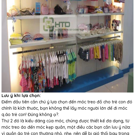
Lưu ý khi lựa chọn:
Điểm đầu tiên cần chú ý lựa chọn đến móc treo đồ cho trẻ con đó
chính là kích thước, bạn không thể lấy móc người lớn để đi móc
q.áo trẻ con! Đúng không ạ?.
Thứ 2 đó là kiểu dáng của móc, chúng được thiết kế đa dạng, từ
móc treo áo đến móc kẹp quần, một điều các bạn cần lưu ý nữa:
vì quần áo trẻ con thường nhỏ, nhẹ, nên dễ bị gió thổi bay trong