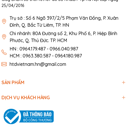
25/04/2016
Trụ sở : Số 6 Ngõ 397/2/5 Phạm Văn Đồng, P. Xuân
Đỉnh, Q. Bắc Từ Liêm, TP. HN
Chi nhánh: 80A Đường số 2, Khu Phố 6, P. Hiệp Bình
Phước, Q. Thủ Đức. TP. HCM
HN : 0964.179.487 - 0966.040.987
HCM : 0963.380.587 - 0964.180.987
htdvietnam.hn@gmail.com
SẢN PHẨM
DỊCH VỤ KHÁCH HÀNG