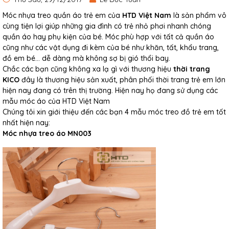
Móc nhựa treo quần áo trẻ em của
HTD Việt Nam
là sản phẩm vô
cùng tiện lợi giúp những gia đình có trẻ nhỏ phơi nhanh chóng
quần áo hay phụ kiện của bé. Móc phù hợp với tất cả quần áo
cũng như các vật dụng đi kèm của bé như khăn, tất, khẩu trang,
đồ em bé... dễ dàng mà không sợ bị gió thổi bay.
Chắc các bạn cũng không xa lạ gì với thương hiệu
thời trang
KICO
đây là thương hiệu sản xuất, phân phối thời trang trẻ em lớn
hiện nay đang có trên thị trường. Hiện nay họ đang sử dụng các
mẫu móc áo của HTD Việt Nam
Chúng tôi xin giới thiệu đến các bạn 4 mẫu móc treo đồ trẻ em tốt
nhất hiện nay:
Móc nhựa treo áo MN003