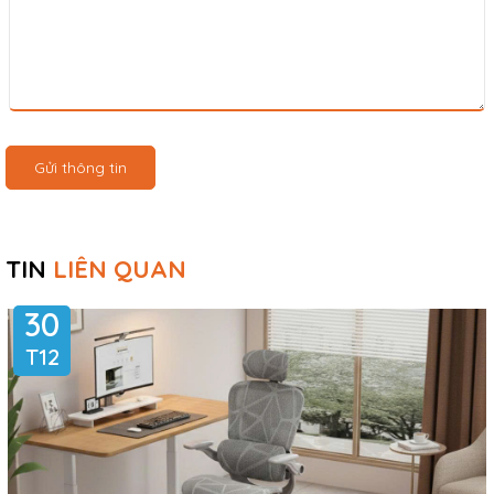
Gửi thông tin
TIN
LIÊN QUAN
30
T12