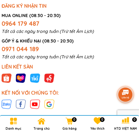
ĐĂNG KÝ NHẬN TIN
MUA ONLINE (08:30 - 20:30)
0964 179 487
Tất cả các ngày trong tuần (Trừ tết Âm Lịch)
GÓP Ý & KHIẾU NẠI (08:30 - 20:30)
0971 044 189
Tất cả các ngày trong tuần (Trừ tết Âm Lịch)
LIÊN KẾT SÀN
KẾT NỐI VỚI CHÚNG TÔI:
0
0
0
Danh mục
Trang chủ
Giỏ hàng
Yêu thích
HTD VIỆT NAM
Bản quyền thuộc về
HTD VN CO.,LTD
.
Cung cấp bởi
Sapo