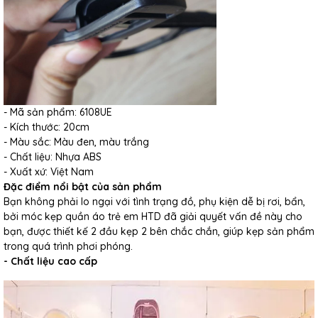
- Mã sản phẩm: 6108UE
- Kích thước: 20cm
- Màu sắc: Màu đen, màu trắng
- Chất liệu: Nhựa ABS
- Xuất xứ: Việt Nam
Đặc điểm nổi bật của sản phẩm
Bạn không phải lo ngại với tình trạng đồ, phụ kiện dễ bị rơi, bẩn,
bởi móc kẹp quần áo trẻ em HTD đã giải quyết vấn đề này cho
bạn, được thiết kế 2 đầu kẹp 2 bên chắc chắn, giúp kẹp sản phẩm
trong quá trình phơi phóng.
- Chất liệu cao cấp