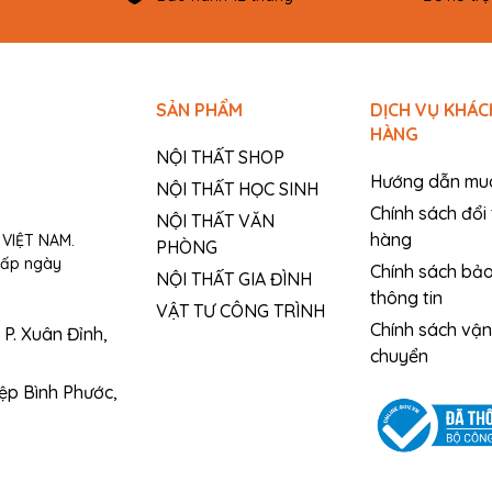
SẢN PHẨM
DỊCH VỤ KHÁC
HÀNG
NỘI THẤT SHOP
Hướng dẫn mu
NỘI THẤT HỌC SINH
Chính sách đổi 
NỘI THẤT VĂN
hàng
VIỆT NAM.
PHÒNG
cấp ngày
Chính sách bả
NỘI THẤT GIA ĐÌNH
thông tin
VẬT TƯ CÔNG TRÌNH
Chính sách vận
P. Xuân Đỉnh,
chuyển
iệp Bình Phước,