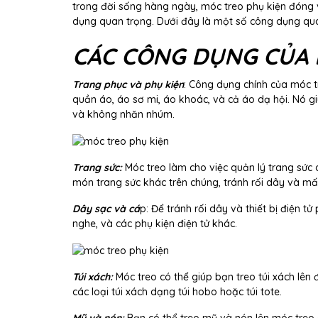
trong đời sống hàng ngày, móc treo phụ kiện đóng vai
dụng quan trọng. Dưới đây là một số công dụng qu
CÁC CÔNG DỤNG CỦA 
Trang phục và phụ kiện
: Công dụng chính của móc t
quần áo, áo sơ mi, áo khoác, và cả áo dạ hội. Nó 
và không nhăn nhúm.
Trang sức:
Móc treo làm cho việc quản lý trang sức 
món trang sức khác trên chúng, tránh rối dây và mấ
Dây sạc và cá
p: Để tránh rối dây và thiết bị điện t
nghe, và các phụ kiện điện tử khác.
Túi xách:
Móc treo có thể giúp bạn treo túi xách lên 
các loại túi xách dạng túi hobo hoặc túi tote.
Mũ và nón:
Bạn có thể treo mũ và nón lên móc treo 