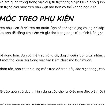
 trò quan trọng trong việc duy trì trật tự, tạo tiện lợi và bảo quản
an trọng của móc treo phụ kiện mà bạn có thể không ngờ đến.
MÓC TREO PHỤ KIỆN
reo phụ kiện là để treo áo quần. Bạn có thể tận dụng chúng để sắp
giúp bạn dễ dàng tìm kiếm và giữ cho trang phục của mình luôn gọn
dễ dàng hơn. Bạn có thể treo vòng cổ, dây chuyền, bông tai, nhẫn, 
t một thời gian dài trong việc tìm kiếm chiếc mà bạn muốn.
ử phân tán, bạn có thể dùng móc treo để treo dây sạc điện thoại, cáp
để bảo quản và duy trì hình dáng của chúng. Điều này đặc biệt hữu 
để bảo quản chúng, tránh tình trạng nón bị ép hoặc mũ bị biến dạn