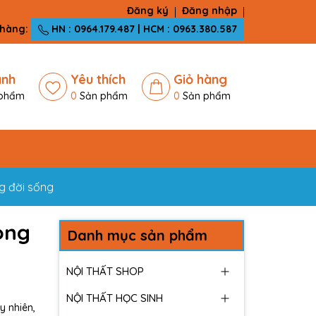
Đăng ký
Đăng nhập
 hàng:
HN : 0964.179.487 | HCM : 0963.380.587
ánh
Yêu thích
Giỏ hàng
phẩm
0
Sản phẩm
0
Sản phẩm
g đời sống
ong
Danh mục sản phẩm
NỘI THẤT SHOP
NỘI THẤT HỌC SINH
y nhiên,