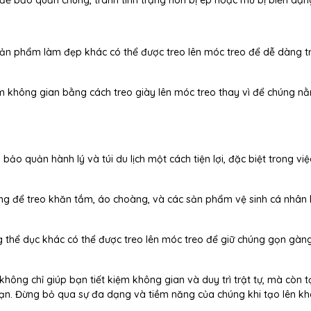
c sản phẩm làm đẹp khác có thể được treo lên móc treo để dễ dàng t
ệm không gian bằng cách treo giày lên móc treo thay vì để chúng 
ảo quản hành lý và túi du lịch một cách tiện lợi, đặc biệt trong việ
g để treo khăn tắm, áo choàng, và các sản phẩm vệ sinh cá nhân 
g thể dục khác có thể được treo lên móc treo để giữ chúng gọn gàn
hông chỉ giúp bạn tiết kiệm không gian và duy trì trật tự, mà còn t
ạn. Đừng bỏ qua sự đa dạng và tiềm năng của chúng khi tạo lên k