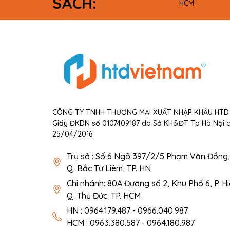
SÁCH:
HCM
CÔNG TY TNHH THƯƠNG MẠI XUẤT NHẬP KHẨU HTD 
Giấy ĐKDN số 0107409187 do Sở KH&ĐT Tp Hà Nội 
25/04/2016
Trụ sở : Số 6 Ngõ 397/2/5 Phạm Văn Đồng, 
Q. Bắc Từ Liêm, TP. HN
Chi nhánh: 80A Đường số 2, Khu Phố 6, P. H
Q. Thủ Đức. TP. HCM
HN : 0964.179.487 - 0966.040.987
HCM : 0963.380.587 - 0964.180.987