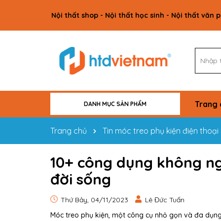
Nội thất shop - Nội thất học sinh - Nội thất văn 
Trang 
DANH MỤC SẢN PHẨM
VẬT TƯ CÔNG TRÌNH
NỘI THẤT GIA ĐÌNH
NỘI THẤT VĂN PHÒNG
NỘI THẤT HỌC SINH
NỘI THẤT SHOP
Trang chủ
Tin móc treo phụ kiện điện thoại
10+ công dụng không ng
đời sống
Thứ Bảy, 04/11/2023
Lê Đức Tuấn
Móc treo phụ kiện, một công cụ nhỏ gọn và đa dụn