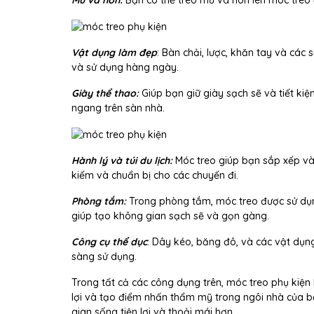
Vật dụng làm đẹp
: Bàn chải, lược, khăn tay và cá
và sử dụng hàng ngày.
Giày thể thao:
Giúp bạn giữ giày sạch sẽ và tiết ki
ngang trên sàn nhà.
Hành lý và túi du lịch:
Móc treo giúp bạn sắp xếp và b
kiếm và chuẩn bị cho các chuyến đi.
Phòng tắm:
Trong phòng tắm, móc treo được sử dụn
giúp tạo không gian sạch sẽ và gọn gàng.
Công cụ thể dục
: Dây kéo, băng đô, và các vật dụn
sàng sử dụng.
Trong tất cả các công dụng trên, móc treo phụ kiện k
lợi và tạo điểm nhấn thẩm mỹ trong ngôi nhà của b
gian sống tiện lợi và thoải mái hơn.