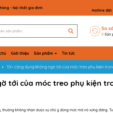
phòng - Nội thất gia đình
Hotline đặt
So s
0
Sản 
chủ
Giới thiệu
Sản phẩm
Tin tức
10+ công dụng không ngờ tới của móc treo phụ kiện tron
ờ tới của móc treo phụ kiện tr
g, thường không nhận được sự chú ý đúng mức mà nó xứng đáng. Tu