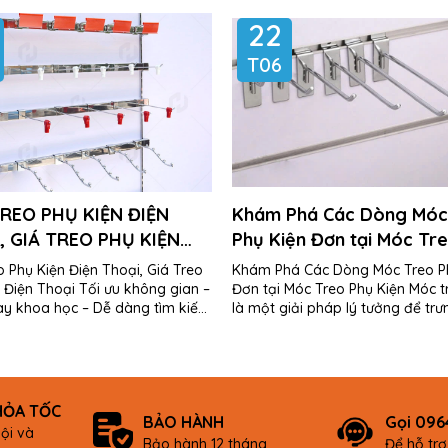
22
T06
REO PHỤ KIỆN ĐIỆN
Khám Phá Các Dòng Móc
, GIÁ TREO PHỤ KIỆN
Phụ Kiện Đơn tại Móc Tr
THOẠI
Kiện
 Phụ Kiện Điện Thoại, Giá Treo
Khám Phá Các Dòng Móc Treo P
 Điện Thoại Tối ưu không gian –
Đơn tại Móc Treo Phụ Kiện Móc 
ày khoa học – Dễ dàng tìm kiếm
là một giải pháp lý tưởng để tr
sản phẩm Tại HTD Vietnam, chúng...
các sản phẩm phụ kiện...
HỎA TỐC
BẢO HÀNH
Gọi 096
ội và
Bảo hành 12 tháng
Để hỗ tr