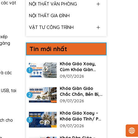
 các vật
NỘI THẤT VĂN PHÒNG
NỘI THẤT GIA ĐÌNH
VẬT TƯ CÔNG TRÌNH
 xếp
 gàng
Tin mới nhất
Khóa Giáo Xoay,
Cùm Khóa Giàn
1
và các
Giáo – Giải Pháp
09/07/2026
Liên Kết Chắc Chắn
Trong Xây Dựng
Khóa Giàn Giáo
 USB, tai
Chắc Chắn, Bền Bỉ,
2
Giá Tốt Cho Công
09/07/2026
Trình Xây Dựng
Khóa Giáo Xoay –
Khóa Giáo Tĩnh/ Phụ
3
ích cho
kiện không thể
09/07/2026
thiếu trong các
công trình lớn. Đảm
Khóa Dàn Giáo –
g.