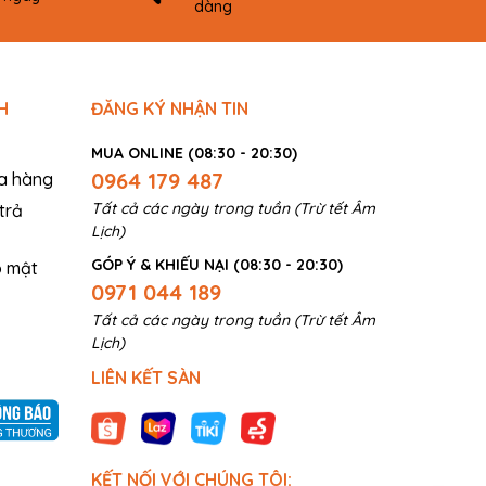
dàng
H
ĐĂNG KÝ NHẬN TIN
MUA ONLINE (08:30 - 20:30)
0964 179 487
a hàng
Tất cả các ngày trong tuần (Trừ tết Âm
trả
Lịch)
GÓP Ý & KHIẾU NẠI (08:30 - 20:30)
o mật
0971 044 189
Tất cả các ngày trong tuần (Trừ tết Âm
Lịch)
LIÊN KẾT SÀN
KẾT NỐI VỚI CHÚNG TÔI: