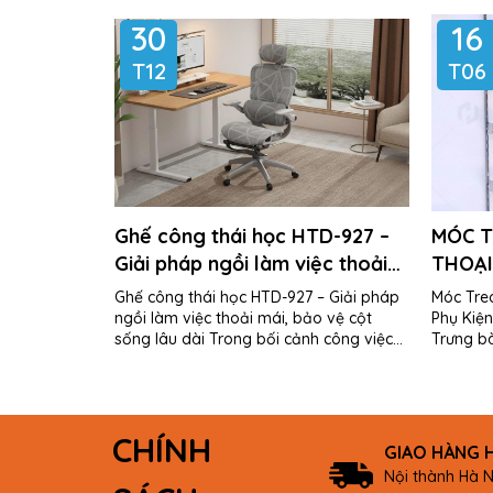
30
16
T12
T06
Ghế công thái học HTD-927 –
MÓC T
Giải pháp ngồi làm việc thoải
THOẠI
mái, bảo vệ cột sống lâu dài
ĐIỆN 
Ghế công thái học HTD-927 – Giải pháp
Móc Treo
ngồi làm việc thoải mái, bảo vệ cột
Phụ Kiện
sống lâu dài Trong bối cảnh công việc
Trưng b
văn phòng, học tập và làm việc...
CHÍNH
GIAO HÀNG 
Nội thành Hà N