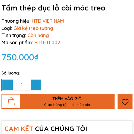
Tấm thép đục lỗ cài móc treo
Thương hiệu:
HTD VIET NAM
Loại:
Giá kệ treo tường
Tình trạng:
Còn hàng
Mã sản phẩm:
HTD-TL002
750.000₫
Số lượng:
-
+
THÊM VÀO GIỎ
Giao hàng tận nơi miễn phí
CAM KẾT
CỦA CHÚNG TÔI