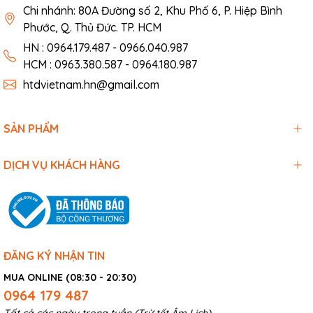
Chi nhánh: 80A Đường số 2, Khu Phố 6, P. Hiệp Bình
Phước, Q. Thủ Đức. TP. HCM
HN : 0964.179.487 - 0966.040.987
HCM : 0963.380.587 - 0964.180.987
htdvietnam.hn@gmail.com
SẢN PHẨM
DỊCH VỤ KHÁCH HÀNG
ĐĂNG KÝ NHẬN TIN
MUA ONLINE (08:30 - 20:30)
0964 179 487
Tất cả các ngày trong tuần (Trừ tết Âm Lịch)