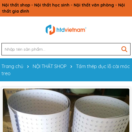
Nội thất shop - Nội thất học sinh - Nội thất văn phòng - Nội
thất gia đình
Trang chủ
NỘI THẤT SHOP
Tấm thép đục lỗ cài móc
treo