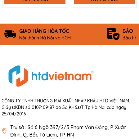
GIAO HÀNG HỎA TỐC
BẢO H
Nội thành Hà Nội và HCM
Bảo hàn
CÔNG TY TNHH THƯƠNG MẠI XUẤT NHẬP KHẨU HTD VIỆT NAM.
Giấy ĐKDN số 0107409187 do Sở KH&ĐT Tp Hà Nội cấp ngày
25/04/2016
Trụ sở : Số 6 Ngõ 397/2/5 Phạm Văn Đồng, P. Xuân
Đỉnh, Q. Bắc Từ Liêm, TP. HN