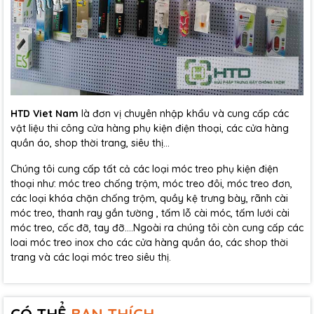
HTD Viet Nam
là đơn vị chuyên nhập khẩu và cung cấp các
vật liệu thi công cửa hàng phụ kiện điện thoại, các cửa hàng
quần áo, shop thời trang, siêu thị...
Chúng tôi cung cấp tất cả các loại móc treo phụ kiện điện
thoại như: móc treo chống trộm, móc treo đôi, móc treo đơn,
các loại khóa chặn chống trộm, quầy kệ trưng bày, rãnh cài
móc treo, thanh ray gắn tường , tấm lỗ cài móc, tấm lưới cài
móc treo, cốc đỡ, tay đỡ....Ngoài ra chúng tôi còn cung cấp các
loai móc treo inox cho các cửa hàng quần áo, các shop thời
trang và các loại móc treo siêu thị.
CÓ THỂ
BẠN THÍCH