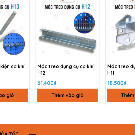
kiện cơ khí
Móc treo dụng cụ cơ khí
Móc treo dụ
H12
H11
61.400₫
18.500₫
ào giỏ
Thêm vào giỏ
Thêm 
HỎA TỐC