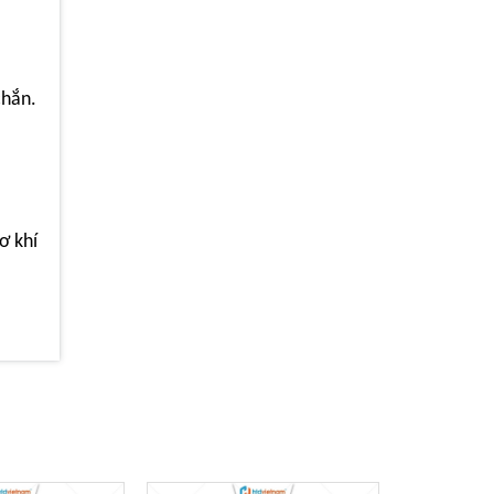
chắn.
ơ khí