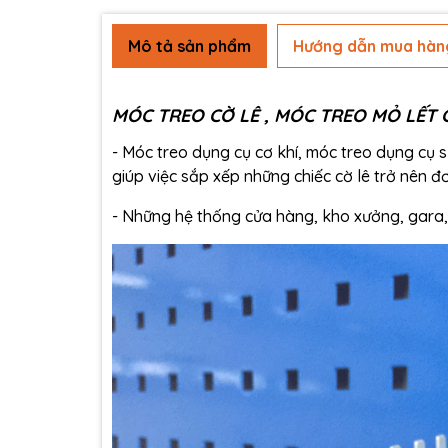
Mô tả sản phẩm
Hướng dẫn mua hàn
MÓC TREO CỜ LÊ , MÓC TREO MỎ LẾT
- Móc treo dụng cụ cơ khí, móc treo dụng cụ 
giúp việc sắp xếp những chiếc cờ lê trở nên 
- Những hệ thống cửa hàng, kho xưởng, gara, 