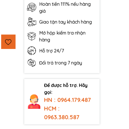
Hoàn tiền 111% nếu hàng
giả
Giao tận tay khách hàng
Mở hộp kiểm tra nhận
hàng
Hỗ trợ 24/7
Đổi trả trong 7 ngày
Để được hỗ trợ. Hãy
gọi:
HN : 0964.179.487
HCM :
0963.380.587