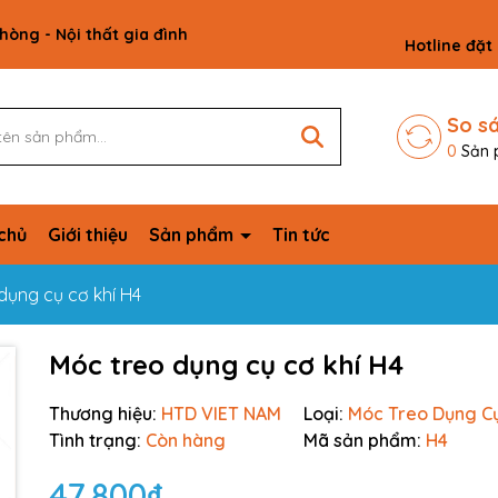
phòng - Nội thất gia đình
Hotline đặt
So s
0
Sản 
chủ
Giới thiệu
Sản phẩm
Tin tức
dụng cụ cơ khí H4
Móc treo dụng cụ cơ khí H4
Thương hiệu:
HTD VIET NAM
Loại:
Móc Treo Dụng C
Tình trạng:
Còn hàng
Mã sản phẩm:
H4
47.800₫