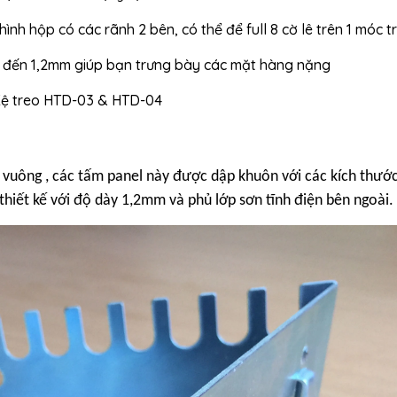
hình hộp có các rãnh 2 bên, có thể để full 8 cờ lê trên 1 móc t
ên đến 1,2mm giúp bạn trưng bày các mặt hàng nặng
 Kệ treo HTD-03 & HTD-04
ỗ vuông , các tấm panel này được dập khuôn với các kích thướ
thiết kế với độ dày 1,2mm và phủ lớp sơn tĩnh điện bên ngoài.