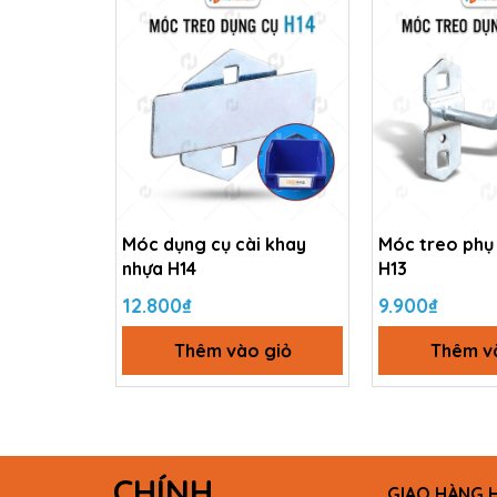
Móc dụng cụ cài khay
Móc treo phụ 
nhựa H14
H13
12.800₫
9.900₫
Thêm vào giỏ
Thêm v
CHÍNH
GIAO HÀNG 