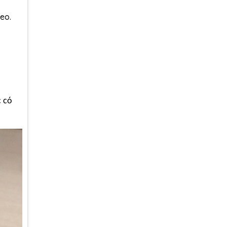
reo.
c có