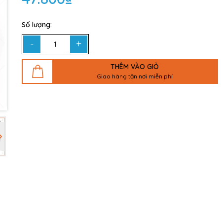
Số lượng:
-
+
THÊM VÀO GIỎ
Giao hàng tận nơi miễn phí