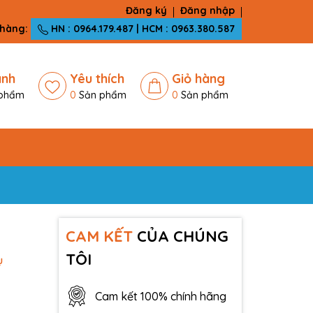
Đăng ký
Đăng nhập
 hàng:
HN : 0964.179.487 | HCM : 0963.380.587
ánh
Yêu thích
Giỏ hàng
phẩm
0
Sản phẩm
0
Sản phẩm
CAM KẾT
CỦA CHÚNG
TÔI
ụ
Cam kết 100% chính hãng