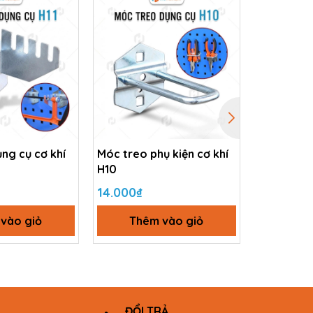
ng cụ cơ khí
Móc treo phụ kiện cơ khí
Móc treo 
H10
H9
14.000₫
16.400₫
vào giỏ
Thêm vào giỏ
Thê
ĐỔI TRẢ