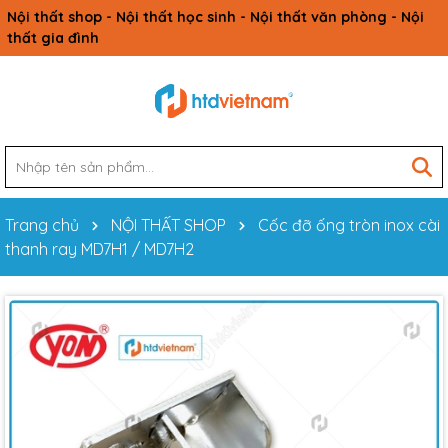
Nội thất shop - Nội thất học sinh - Nội thất văn phòng - Nội
thất gia đình
Trang chủ
NỘI THẤT SHOP
Cốc đỡ ống tròn inox cài
thanh ray MD7H1 / MD7H2