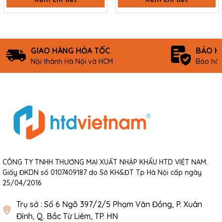
GIAO HÀNG HỎA TỐC
BẢO H
Nội thành Hà Nội và HCM
Bảo hàn
CÔNG TY TNHH THƯƠNG MẠI XUẤT NHẬP KHẨU HTD VIỆT NAM.
Giấy ĐKDN số 0107409187 do Sở KH&ĐT Tp Hà Nội cấp ngày
25/04/2016
Trụ sở : Số 6 Ngõ 397/2/5 Phạm Văn Đồng, P. Xuân
Đỉnh, Q. Bắc Từ Liêm, TP. HN