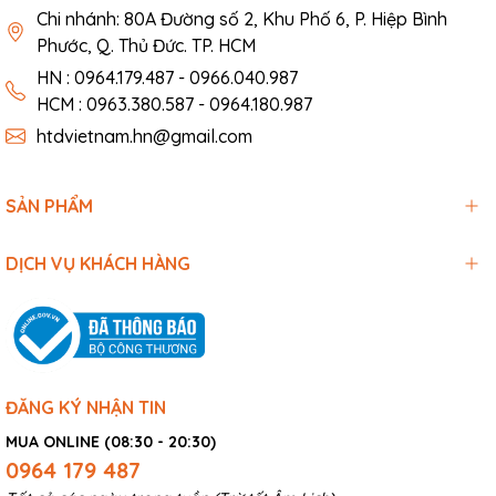
Chi nhánh: 80A Đường số 2, Khu Phố 6, P. Hiệp Bình
Phước, Q. Thủ Đức. TP. HCM
HN : 0964.179.487 - 0966.040.987
HCM : 0963.380.587 - 0964.180.987
htdvietnam.hn@gmail.com
SẢN PHẨM
DỊCH VỤ KHÁCH HÀNG
ĐĂNG KÝ NHẬN TIN
MUA ONLINE (08:30 - 20:30)
0964 179 487