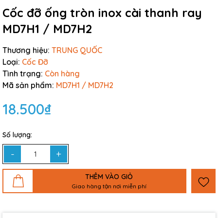
Cốc đỡ ống tròn inox cài thanh ray
MD7H1 / MD7H2
Thương hiệu:
TRUNG QUỐC
Loại:
Cốc Đỡ
Tình trạng:
Còn hàng
Mã sản phẩm:
MD7H1 / MD7H2
18.500₫
Số lượng:
-
+
THÊM VÀO GIỎ
Giao hàng tận nơi miễn phí