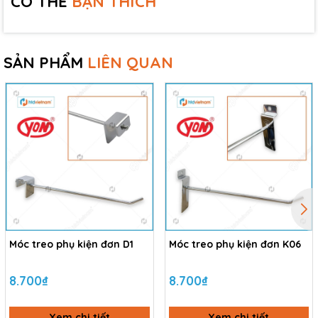
CÓ THỂ
BẠN THÍCH
SẢN PHẨM
LIÊN QUAN
Móc treo phụ kiện đơn D1
Móc treo phụ kiện đơn K06
8.700₫
8.700₫
Xem chi tiết
Xem chi tiết