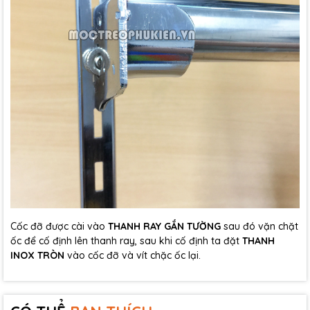
Cốc đỡ được cài vào
THANH RAY GẮN TƯỜNG
sau đó vặn chặt
ốc để cố định lên thanh ray, sau khi cố định ta đặt
THANH
INOX TRÒN
vào cốc đỡ và vít chặc ốc lại.