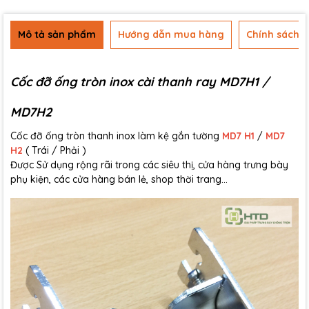
Mô tả sản phẩm
Hướng dẫn mua hàng
Chính sách b
Cốc đỡ ống tròn inox cài thanh ray MD7H1 /
MD7H2
Cốc đỡ ống tròn thanh inox làm kệ gắn tường
MD7 H1
/
MD7
H2
( Trái / Phải )
Được Sử dụng rộng rãi trong các siêu thị, cửa hàng trưng bày
phụ kiện, các cửa hàng bán lẻ, shop thời trang...