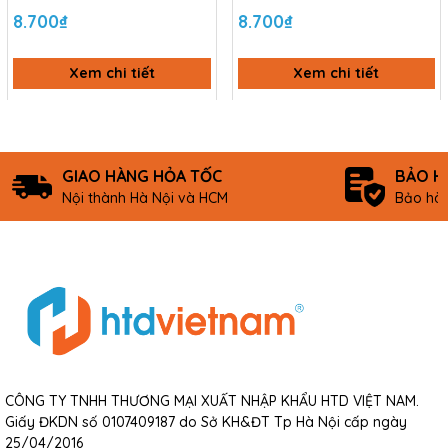
8.700₫
8.700₫
Xem chi tiết
Xem chi tiết
GIAO HÀNG HỎA TỐC
BẢO H
Nội thành Hà Nội và HCM
Bảo hàn
CÔNG TY TNHH THƯƠNG MẠI XUẤT NHẬP KHẨU HTD VIỆT NAM.
Giấy ĐKDN số 0107409187 do Sở KH&ĐT Tp Hà Nội cấp ngày
25/04/2016