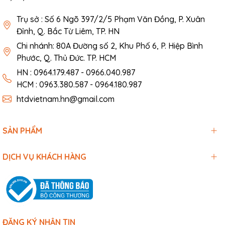
Trụ sở : Số 6 Ngõ 397/2/5 Phạm Văn Đồng, P. Xuân
Đỉnh, Q. Bắc Từ Liêm, TP. HN
Chi nhánh: 80A Đường số 2, Khu Phố 6, P. Hiệp Bình
Phước, Q. Thủ Đức. TP. HCM
HN : 0964.179.487 - 0966.040.987
HCM : 0963.380.587 - 0964.180.987
htdvietnam.hn@gmail.com
SẢN PHẨM
DỊCH VỤ KHÁCH HÀNG
ĐĂNG KÝ NHẬN TIN