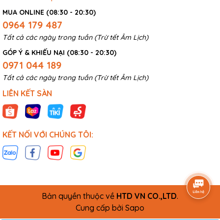
MUA ONLINE (08:30 - 20:30)
0964 179 487
Tất cả các ngày trong tuần (Trừ tết Âm Lịch)
GÓP Ý & KHIẾU NẠI (08:30 - 20:30)
0971 044 189
Tất cả các ngày trong tuần (Trừ tết Âm Lịch)
LIÊN KẾT SÀN
KẾT NỐI VỚI CHÚNG TÔI:
Bản quyền thuộc về
HTD VN CO.,LTD
.
Cung cấp bởi
Sapo