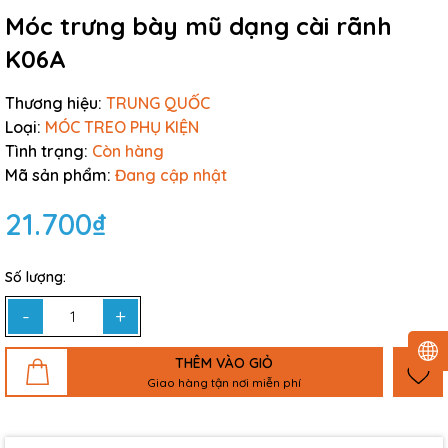
Móc trưng bày mũ dạng cài rãnh
K06A
Thương hiệu:
TRUNG QUỐC
Loại:
MÓC TREO PHỤ KIỆN
Tình trạng:
Còn hàng
Mã sản phẩm:
Đang cập nhật
21.700₫
Số lượng:
-
+
THÊM VÀO GIỎ
Giao hàng tận nơi miễn phí