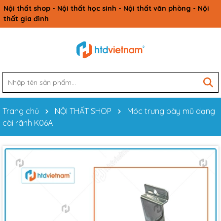
Nội thất shop - Nội thất học sinh - Nội thất văn phòng - Nội
thất gia đình
Trang chủ
NỘI THẤT SHOP
Móc trưng bày mũ dạng
cài rãnh K06A