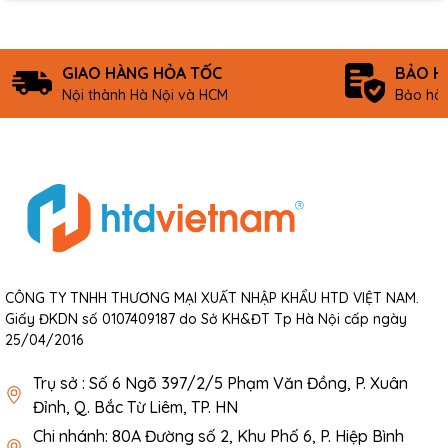
GIAO HÀNG HỎA TỐC
BẢO H
Nội thành Hà Nội và HCM
Bảo hàn
CÔNG TY TNHH THƯƠNG MẠI XUẤT NHẬP KHẨU HTD VIỆT NAM.
Giấy ĐKDN số 0107409187 do Sở KH&ĐT Tp Hà Nội cấp ngày
25/04/2016
Trụ sở : Số 6 Ngõ 397/2/5 Phạm Văn Đồng, P. Xuân
Đỉnh, Q. Bắc Từ Liêm, TP. HN
Chi nhánh: 80A Đường số 2, Khu Phố 6, P. Hiệp Bình