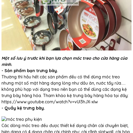
Một số lưu ý trước khi bạn lựa chọn móc treo cho cửa hàng của
mình.
- Sản phẩm bạn trưng bày.
Thường thì hầu hết các sản phẩm đều có thể dùng móc treo
nhưng một số mặt hàng dạng lỏng như dầu ăn, nước tẩy rửa…..
không phù hợp với dạng treo nên bạn có thể dùng các dạng kệ
trưng bày hàng hóa. Tham khảo kệ trưng bày hàng hóa tại đây:
https://www.youtube.com/watch?v=vUI3hJX-xlw
- Quầy kệ trưng bày.
Các dòng móc treo đều được thiết kế dạng chân cài chuyên biệt,
hiện dang có 4 dạng chân cài chính như, cài rãnh slatwall, cài hộp