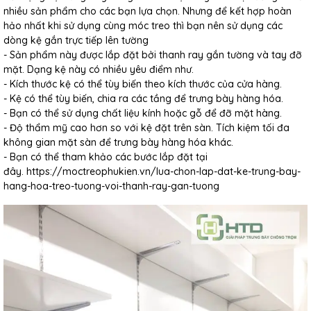
nhiều sản phẩm cho các bạn lựa chọn. Nhưng để kết hợp hoàn
hảo nhất khi sử dụng cùng móc treo thì bạn nên sử dụng các
dòng kệ gắn trực tiếp lên tường
- Sản phẩm này được lắp đặt bởi thanh ray gắn tường và tay đỡ
mặt. Dạng kệ này có nhiều yêu điểm như.
- Kích thước kệ có thể tùy biến theo kích thước của cửa hàng.
- Kệ có thể tùy biến, chia ra các tầng để trưng bày hàng hóa.
- Bạn có thể sử dụng chất liệu kính hoặc gỗ để đỡ mặt hàng.
- Độ thẩm mỹ cao hơn so với kệ đặt trên sàn. Tích kiệm tối đa
không gian mặt sàn để trưng bày hàng hóa khác.
- Bạn có thể tham khảo các bước lắp đặt tại
đây.
https://moctreophukien.vn/lua-chon-lap-dat-ke-trung-bay-
hang-hoa-treo-tuong-voi-thanh-ray-gan-tuong