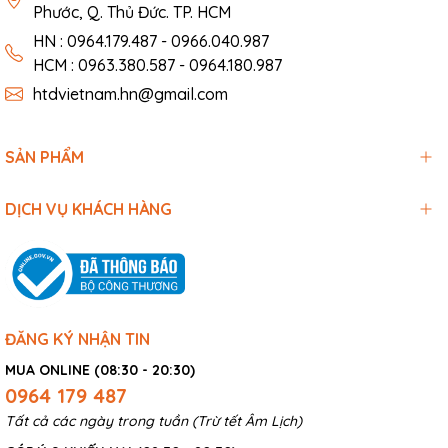
Phước, Q. Thủ Đức. TP. HCM
HN : 0964.179.487 - 0966.040.987
HCM : 0963.380.587 - 0964.180.987
htdvietnam.hn@gmail.com
SẢN PHẨM
DỊCH VỤ KHÁCH HÀNG
ĐĂNG KÝ NHẬN TIN
MUA ONLINE (08:30 - 20:30)
0964 179 487
Tất cả các ngày trong tuần (Trừ tết Âm Lịch)