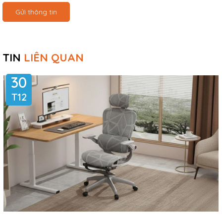
Gửi thông tin
TIN
LIÊN QUAN
30
T12