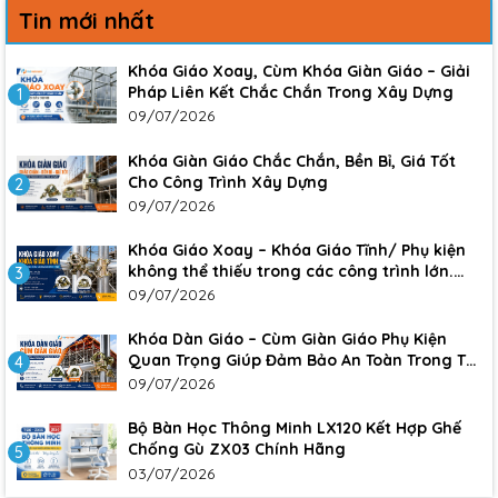
Tin mới nhất
Khóa Giáo Xoay, Cùm Khóa Giàn Giáo – Giải
Pháp Liên Kết Chắc Chắn Trong Xây Dựng
1
09/07/2026
Khóa Giàn Giáo Chắc Chắn, Bền Bỉ, Giá Tốt
Cho Công Trình Xây Dựng
2
09/07/2026
Khóa Giáo Xoay – Khóa Giáo Tĩnh/ Phụ kiện
không thể thiếu trong các công trình lớn.
3
Đảm bảo sự an toàn, chắc chắn cho công
09/07/2026
trình
Khóa Dàn Giáo – Cùm Giàn Giáo Phụ Kiện
Quan Trọng Giúp Đảm Bảo An Toàn Trong Thi
4
Công Xây Dựng
09/07/2026
Bộ Bàn Học Thông Minh LX120 Kết Hợp Ghế
Chống Gù ZX03 Chính Hãng
5
03/07/2026