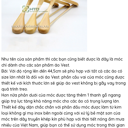
Như tên của sản phẩm thì các bạn cũng biết được là đây là móc
chỉ dành cho các sản phẩm áo Vest.
Bởi: Với độ rộng lên đến 44,5cm sẽ phù hợp với tất cả các áo có
size lớn nhất là đối với áo Vest. phần cầu vai của móc cũng được
thiết kế với kích thước lớn sẽ giúp áo vest không bị gãy vay trong
quá trình treo.
Hơn nữa phần dưới của móc được tăng thêm 1 thanh gỗ ngang
giúp trợ lực tăng khả năng móc cho các áo có trọng lượng lớn.
Thiết kế dày dặn chắc chắn với phần đầu móc được làm từ kim
loại không gỉ mạ inox bên ngoài cùng với xử lý bề mặt sơn của
móc trên dây truyền khép kín phù hợp với thời tiết nóng ẩm mưa
nhiều của Việt Nam, giúp bạn có thể sử dụng móc trong thời gian