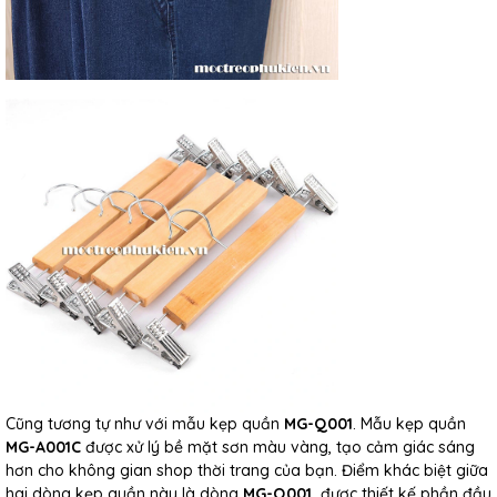
Cũng tương tự như với mẫu kẹp quần
MG-Q001
. Mẫu kẹp quần
MG-A001C
được xử lý bề mặt sơn màu vàng, tạo cảm giác sáng
hơn cho không gian shop thời trang của bạn. Điểm khác biệt giữa
hai dòng kẹp quần này là dòng
MG-Q001
được thiết kế phần đầu