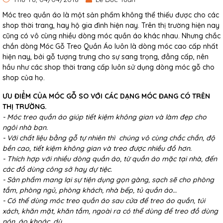
Móc treo quần áo là một sản phẩm không thể thiếu được cho các
shop thời trang, hay hộ gia đình hiện nay. Trên thị trường hiện nay
cũng có vô cùng nhiều dòng móc quần áo khác nhau. Nhưng chắc
chắn dòng Móc Gỗ Treo Quần Áo luôn là dòng móc cao cấp nhất
hiện nay, bởi gỗ tượng trưng cho sự sang trọng, đẳng cấp, nên
hầu như các shop thời trang cấp luôn sử dụng dòng móc gỗ cho
shop của họ.
ƯU ĐIỂM CỦA MÓC GỖ SO VỚI CÁC DẠNG MÓC ĐANG CÓ TRÊN
THỊ TRƯỜNG.
- Móc treo quần áo giúp tiết kiệm không gian và làm đẹp cho
ngôi nhà bạn.
- Với chất liệu bằng gỗ tự nhiên thì chúng vô cùng chắc chắn, độ
bền cao, tiết kiệm không gian và treo được nhiều đồ hơn.
- Thích hợp với nhiều dòng quần áo, từ quần áo mặc tại nhà, đến
các đồ dùng công sở hay dự tiệc.
- Sản phẩm mang lại sự tiện dụng gọn gàng, sạch sẽ cho phòng
tắm, phòng ngủ, phòng khách, nhà bếp, tủ quần áo…
- Có thể dùng móc treo quần áo sau cửa để treo áo quần, túi
xách, khăn mặt, khăn tắm, ngoài ra có thể dùng để treo đồ dùng
nón, áo khoác, dù …