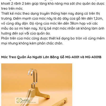
khoét 2 rãnh 2 bên giúp tăng khả năng ma sát cho quần áo được
treo trên móc.
Thiết kế móc theo dạng truyền thống hiện nay đang có trên thị
trường. Điểm mạnh của móc này là độ dày của gỗ lên đến 1,2cm,
vô cùng dày dặn. Độ rộng của móc lên đến 38cm hợp với các
mẫu áo sơ mi hiện nay. Xử lý bề mặt móc nhẵn sẽ không làm ảnh
hưởng đến sợi vãi của quần áo.
Phần trên của móc cũng được thiết kế dạng bo tròn vô cùng mềm
mại nhưng không kém phần chắc chắn.
Móc Treo Quần Áo Người Lớn Bằng Gỗ MG-A001 và MG-A001B