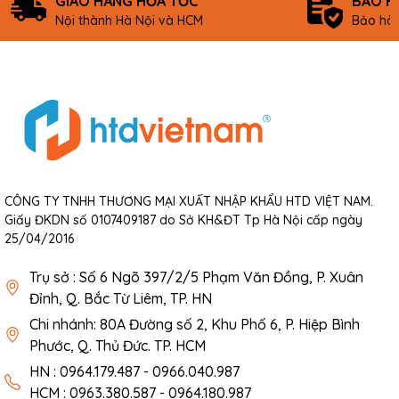
GIAO HÀNG HỎA TỐC
BẢO H
Nội thành Hà Nội và HCM
Bảo hàn
CÔNG TY TNHH THƯƠNG MẠI XUẤT NHẬP KHẨU HTD VIỆT NAM.
Giấy ĐKDN số 0107409187 do Sở KH&ĐT Tp Hà Nội cấp ngày
25/04/2016
Trụ sở : Số 6 Ngõ 397/2/5 Phạm Văn Đồng, P. Xuân
Đỉnh, Q. Bắc Từ Liêm, TP. HN
Chi nhánh: 80A Đường số 2, Khu Phố 6, P. Hiệp Bình
Phước, Q. Thủ Đức. TP. HCM
HN : 0964.179.487 - 0966.040.987
HCM : 0963.380.587 - 0964.180.987