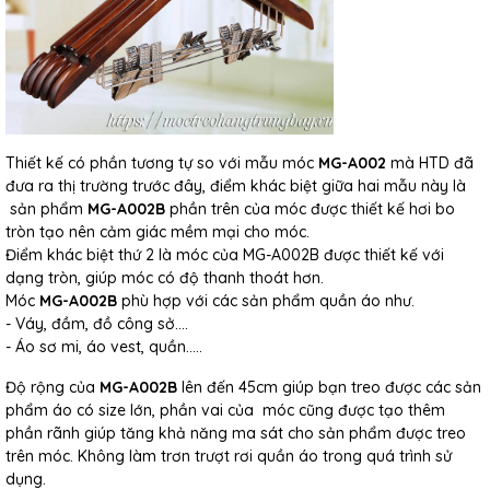
Thiết kế có phần tương tự so với mẫu móc
MG-A002
mà HTD đã
đưa ra thị trường trước đây, điểm khác biệt giữa hai mẫu này là
sản phẩm
MG-A002B
phần trên của móc được thiết kế hơi bo
tròn tạo nên cảm giác mềm mại cho móc.
Điểm khác biệt thứ 2 là móc của MG-A002B được thiết kế với
dạng tròn, giúp móc có độ thanh thoát hơn.
Móc
MG-A002B
phù hợp với các sản phẩm quần áo như.
- Váy, đầm, đồ công sở....
- Áo sơ mi, áo vest, quần.....
Độ rộng của
MG-A002B
lên đến 45cm giúp bạn treo được các sản
phẩm áo có size lớn, phần vai của móc cũng được tạo thêm
phần rãnh giúp tăng khả năng ma sát cho sản phẩm được treo
trên móc. Không làm trơn trượt rơi quần áo trong quá trình sử
dụng.