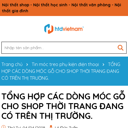
Nội thất shop - Nội thất học sinh - Nội thất văn phòng - Nội
thất gia đình
Trang chủ
Tin móc treo phụ kiện điện thoại
TỔNG
HỢP CÁC DÒNG MÓC GỖ CHO SHOP THỜI TRANG ĐANG
CÓ TRÊN THỊ TRƯỜNG.
TỔNG HỢP CÁC DÒNG MÓC GỖ
CHO SHOP THỜI TRANG ĐANG
CÓ TRÊN THỊ TRƯỜNG.
Thứ Tư, 04/04/2018
Lê Đức Tuấn