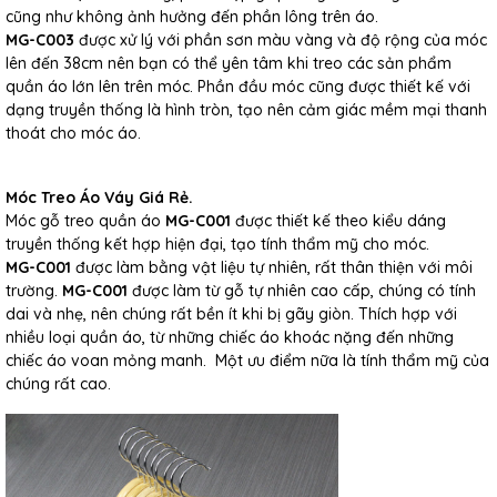
cũng như không ảnh hưởng đến phần lông trên áo.
MG-C003
được xử lý với phần sơn màu vàng và độ rộng của móc
lên đến 38cm nên bạn có thể yên tâm khi treo các sản phẩm
quần áo lớn lên trên móc. Phần đầu móc cũng được thiết kế với
dạng truyền thống là hình tròn, tạo nên cảm giác mềm mại thanh
thoát cho móc áo.
Móc Treo Áo Váy Giá Rẻ.
Móc gỗ treo quần áo
MG-C001
được thiết kế theo kiểu dáng
truyền thống kết hợp hiện đại, tạo tính thẩm mỹ cho móc.
MG-C001
được làm bằng vật liệu tự nhiên, rất thân thiện với môi
trường.
MG-C001
được làm từ gỗ tự nhiên cao cấp, chúng có tính
dai và nhẹ, nên chúng rất bền ít khi bị gãy giòn. Thích hợp với
nhiều loại quần áo, từ những chiếc áo khoác nặng đến những
chiếc áo voan mỏng manh. Một ưu điểm nữa là tính thẩm mỹ của
chúng rất cao.