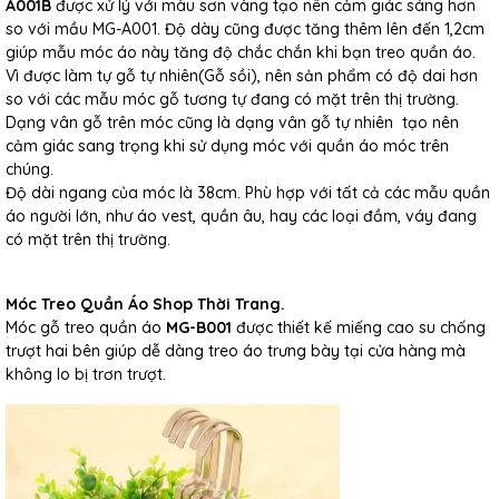
A001B
được xử lý với màu sơn vàng tạo nên cảm giác sáng hơn
so với mầu MG-A001. Độ dày cũng được tăng thêm lên đến 1,2cm
giúp mẫu móc áo này tăng độ chắc chắn khi bạn treo quần áo.
Vì được làm tự gỗ tự nhiên(Gỗ sồi), nên sản phẩm có độ dai hơn
so với các mẫu móc gỗ tương tự đang có mặt trên thị trường.
Dạng vân gỗ trên móc cũng là dạng vân gỗ tự nhiên tạo nên
cảm giác sang trọng khi sử dụng móc với quần áo móc trên
chúng.
Độ dài ngang của móc là 38cm. Phù hợp với tất cả các mẫu quần
áo người lớn, như áo vest, quần âu, hay các loại đầm, váy đang
có mặt trên thị trường.
Móc Treo Quần Áo Shop Thời Trang.
Móc gỗ treo quần áo
MG-B001
được thiết kế miếng cao su chống
trượt hai bên giúp dễ dàng treo áo trưng bày tại cửa hàng mà
không lo bị trơn trượt.