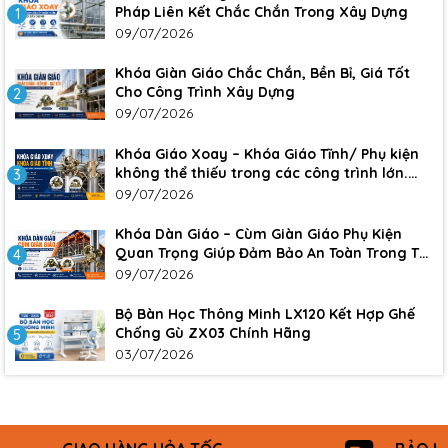
Pháp Liên Kết Chắc Chắn Trong Xây Dựng
1
09/07/2026
Khóa Giàn Giáo Chắc Chắn, Bền Bỉ, Giá Tốt
Cho Công Trình Xây Dựng
2
09/07/2026
Khóa Giáo Xoay – Khóa Giáo Tĩnh/ Phụ kiện
không thể thiếu trong các công trình lớn.
3
Đảm bảo sự an toàn, chắc chắn cho công
09/07/2026
trình
Khóa Dàn Giáo – Cùm Giàn Giáo Phụ Kiện
Quan Trọng Giúp Đảm Bảo An Toàn Trong Thi
4
Công Xây Dựng
09/07/2026
Bộ Bàn Học Thông Minh LX120 Kết Hợp Ghế
Chống Gù ZX03 Chính Hãng
5
03/07/2026