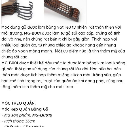
Móc dạng gỗ được làm bằng vật liệu tự nhiên, rất thân thiện với
môi trường.
MG-B001
được làm từ gỗ sồi cao cấp, chúng có tính
dai và nhẹ, nên chúng rất bền ít khi bị gãy giòn. Thích hợp với
nhiều loại quần áo, từ những chiếc áo khoắc nặng đến những
chiếc áo voan mỏng manh. Một ưu điểm nữa là tính thẩm mỹ của
chúng rất cao.
MG-B001
được thiết kế đầu móc to được làm bằng kim loại không
gỉ, nên thời gian sử dụng của chúng rất lâu dài. Hơn nữa hai bên
thân móc được tích hợp thêm miếng silicon màu trắng sữa, giúp
hạn chế tình trạng rơi, trượt của quần áo khi đang phơi, cũng như
tăng thêm tính thẩm mỹ cho móc treo.
MÓC TREO QUẦN.
Móc Kẹp Quần Bằng Gỗ
- Mã sản phẩm:
MG-Q001B
- Kích thước: 35cm