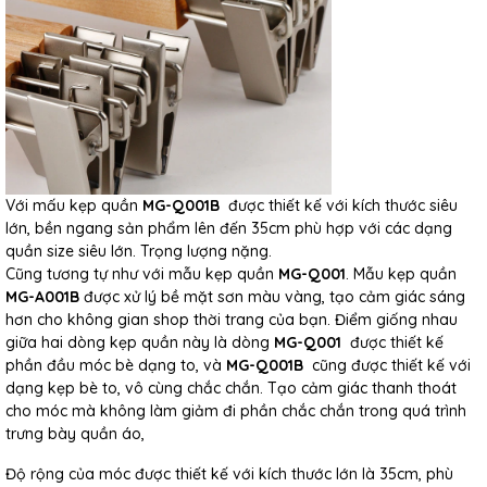
Với mấu kẹp quần
MG-Q001B
được thiết kế với kích thước siêu
lớn, bền ngang sản phẩm lên đến 35cm phù hợp với các dạng
quần size siêu lớn. Trọng lượng nặng.
Cũng tương tự như với mẫu kẹp quần
MG-Q001
. Mẫu kẹp quần
MG-A001B
được xử lý bề mặt sơn màu vàng, tạo cảm giác sáng
hơn cho không gian shop thời trang của bạn. Điểm giống nhau
giữa hai dòng kẹp quần này là dòng
MG-Q001
được thiết kế
phần đầu móc bè dạng to, và
MG-Q001B
cũng được thiết kế với
dạng kẹp bè to, vô cùng chắc chắn. Tạo cảm giác thanh thoát
cho móc mà không làm giảm đi phần chắc chắn trong quá trình
trưng bày quần áo,
Độ rộng của móc được thiết kế với kích thước lớn là 35cm, phù