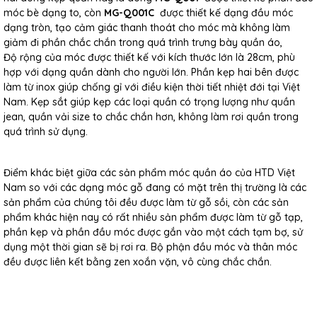
móc bè dạng to, còn
MG-Q001C
được thiết kế dạng đầu móc
dạng tròn, tạo cảm giác thanh thoát cho móc mà không làm
giảm đi phần chắc chắn trong quá trình trưng bày quần áo,
Độ rộng của móc được thiết kế với kích thước lớn là 28cm, phù
hợp với dạng quần dành cho người lớn. Phần kẹp hai bên được
làm từ inox giúp chống gỉ với điều kiện thời tiết nhiệt đới tại Việt
Nam. Kẹp sắt giúp kẹp các loại quần có trọng lượng như quần
jean, quần vải size to chắc chắn hơn, không làm rơi quần trong
quá trình sử dụng.
Điểm khác biệt giữa các sản phẩm móc quần áo của HTD Việt
Nam so với các dạng móc gỗ đang có mặt trên thị trường là các
sản phẩm của chúng tôi đều được làm từ gỗ sồi, còn các sản
phẩm khác hiện nay có rất nhiều sản phẩm được làm từ gỗ tạp,
phần kẹp và phần đầu móc được gắn vào một cách tạm bợ, sử
dụng một thời gian sẽ bị rơi ra. Bộ phận đầu móc và thân móc
đều được liên kết bằng zen xoắn vặn, vô cùng chắc chắn.