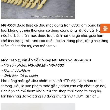
MG-C001
được thiết kế đầu móc dạng tròn được làm bằng kim
loại không gỉ, nên thời gian sử dụng của chúng rất lâu dài. Hơn
nữa hai bên thân móc được tạo thêm hai khe gỗ nhỏ, giúp hạn
chế tình trạng rơi, trượt của quần áo khi đang phơi, cũng như tăng
thêm tính thẩm mỹ cho móc treo.
Móc Treo Quần Áo Gỗ Có Kẹp MG-A002 và MG-A002B
- Mã sản phẩm:
MG-A002B
-
MG-A002
- Kích thước:45cm
- Chất liệu: Gỗ tự nhiên.
Một dòng móc gỗ siêu phẩm mới mà HTD Việt Nam đưa ra thị
trường. Đây là sản phẩm móc gỗ tự nhiên cao cấp nhất hiện nay.
Các bạn có thể tham khảo tại các shop thời trang thương hiệu
lớn hiện nay đã và dang sử dụng chúng như YODY Fashion....