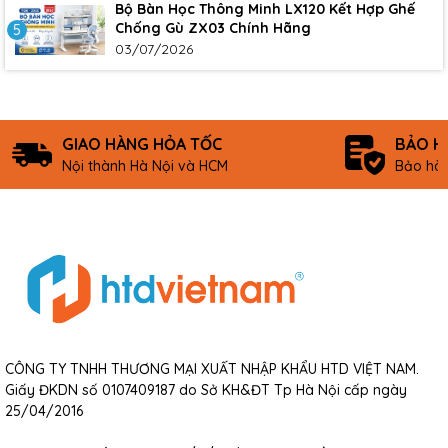
Bộ Bàn Học Thông Minh LX120 Kết Hợp Ghế
Chống Gù ZX03 Chính Hãng
5
03/07/2026
GIAO HÀNG HỎA TỐC
BẢO H
Nội thành Hà Nội và HCM
Bảo hàn
CÔNG TY TNHH THƯƠNG MẠI XUẤT NHẬP KHẨU HTD VIỆT NAM.
Giấy ĐKDN số 0107409187 do Sở KH&ĐT Tp Hà Nội cấp ngày
25/04/2016