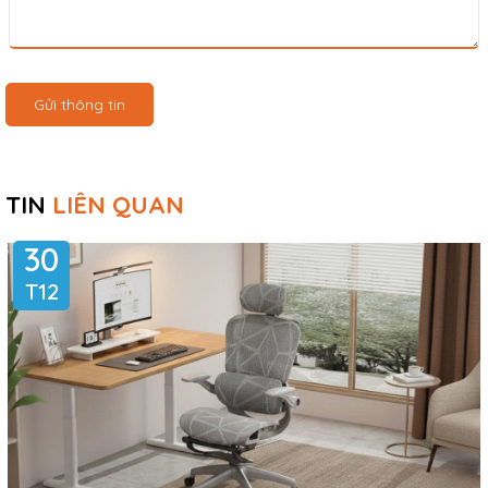
Gửi thông tin
TIN
LIÊN QUAN
30
T12