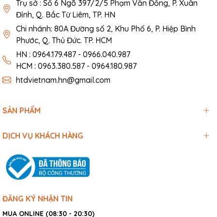
Trụ sở : Số 6 Ngõ 397/2/5 Phạm Văn Đồng, P. Xuân
Đỉnh, Q. Bắc Từ Liêm, TP. HN
Chi nhánh: 80A Đường số 2, Khu Phố 6, P. Hiệp Bình
Phước, Q. Thủ Đức. TP. HCM
HN : 0964.179.487 - 0966.040.987
HCM : 0963.380.587 - 0964.180.987
htdvietnam.hn@gmail.com
SẢN PHẨM
DỊCH VỤ KHÁCH HÀNG
ĐĂNG KÝ NHẬN TIN
MUA ONLINE (08:30 - 20:30)