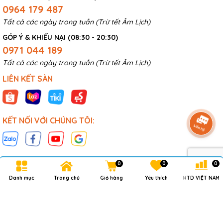
0964 179 487
Tất cả các ngày trong tuần (Trừ tết Âm Lịch)
GÓP Ý & KHIẾU NẠI (08:30 - 20:30)
0971 044 189
Tất cả các ngày trong tuần (Trừ tết Âm Lịch)
LIÊN KẾT SÀN
KẾT NỐI VỚI CHÚNG TÔI:
0
0
0
Danh mục
Trang chủ
Giỏ hàng
Yêu thích
HTD VIỆT NAM
Bản quyền thuộc về
HTD VN CO.,LTD
.
Cung cấp bởi
Sapo