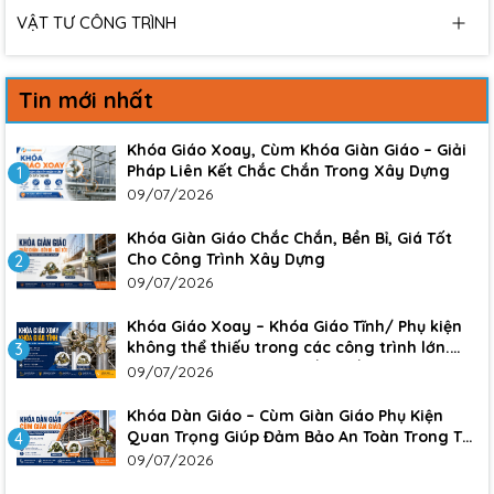
VẬT TƯ CÔNG TRÌNH
Tin mới nhất
Khóa Giáo Xoay, Cùm Khóa Giàn Giáo – Giải
Pháp Liên Kết Chắc Chắn Trong Xây Dựng
1
09/07/2026
Khóa Giàn Giáo Chắc Chắn, Bền Bỉ, Giá Tốt
Cho Công Trình Xây Dựng
2
09/07/2026
Khóa Giáo Xoay – Khóa Giáo Tĩnh/ Phụ kiện
không thể thiếu trong các công trình lớn.
3
Đảm bảo sự an toàn, chắc chắn cho công
09/07/2026
trình
Khóa Dàn Giáo – Cùm Giàn Giáo Phụ Kiện
Quan Trọng Giúp Đảm Bảo An Toàn Trong Thi
4
Công Xây Dựng
09/07/2026