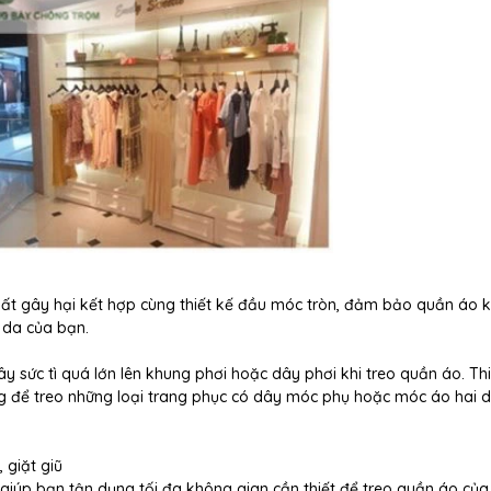
ất gây hại kết hợp cùng thiết kế đầu móc tròn, đảm bảo quần áo 
 da của bạn.
y sức tì quá lớn lên khung phơi hoặc dây phơi khi treo quần áo. Thi
ng để treo những loại trang phục có dây móc phụ hoặc móc áo hai d
 giặt giũ
 giúp bạn tận dụng tối đa không gian cần thiết để treo quần áo của