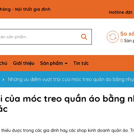
phòng - Nội thất gia đình
Hotline đặt
So s
0
Sản 
chủ
Giới thiệu
Sản phẩm
Tin tức
Những ưu điểm vượt trội của móc treo quần áo bằng nh
i của móc treo quần áo bằng 
ác
thiếu được trong các gia dình hay các shop kinh doanh quần áo. T