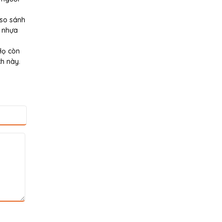
 so sánh
c nhựa
Họ còn
h này.