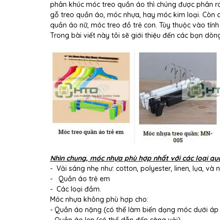
phân khúc móc treo quần áo thì chúng được phân ra 
gỗ treo quần áo, móc nhựa, hay móc kim loại. Còn 
quần áo nữ, móc treo đồ trẻ con. Tùy thuộc vào tí
Trong bài viết này tôi sẽ giới thiệu đến các bạn d
Nhìn chung, móc nhựa phù hợp nhất với các loại qu
- Vải sáng nhẹ như: cotton, polyester, linen, lụa, và
- Quần áo trẻ em
- Các loại đầm.
Móc nhựa không phù hợp cho:
- Quần áo nặng (có thể làm biến dạng móc dưới áp 
- Quần áo len (có thể dẫn đến căng vải)