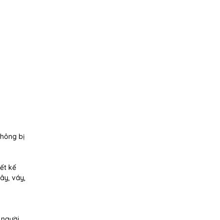
không bị
ết kế
ây, váy,
 người