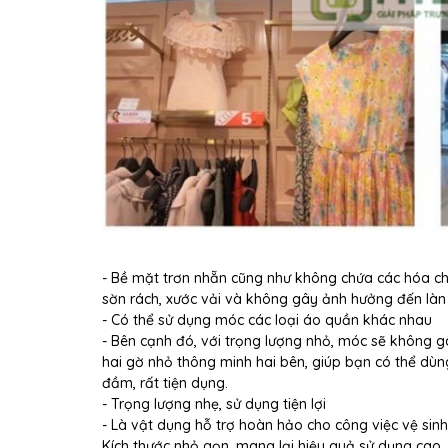
- Bề mặt trơn nhẵn cũng như không chứa các hóa ch
sờn rách, xước vải và không gây ảnh hưởng đến làn
- Có thể sử dụng móc các loại áo quần khác nhau
- Bên cạnh đó, với trọng lượng nhỏ, móc sẽ không gâ
hai gờ nhỏ thông minh hai bên, giúp bạn có thể dù
đầm, rất tiện dụng.
- Trọng lượng nhẹ, sử dụng tiện lợi
- Là vật dụng hỗ trợ hoàn hảo cho công việc vệ sinh,
Kích thước nhỏ gọn, mang lại hiệu quả sử dụng cao,