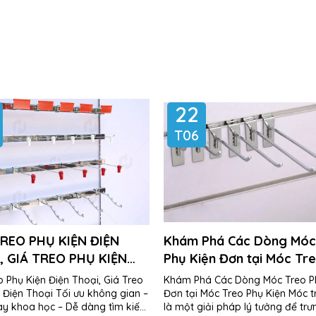
22
T06
REO PHỤ KIỆN ĐIỆN
Khám Phá Các Dòng Móc
, GIÁ TREO PHỤ KIỆN
Phụ Kiện Đơn tại Móc Tr
THOẠI
Kiện
 Phụ Kiện Điện Thoại, Giá Treo
Khám Phá Các Dòng Móc Treo P
 Điện Thoại Tối ưu không gian –
Đơn tại Móc Treo Phụ Kiện Móc 
ày khoa học – Dễ dàng tìm kiếm
là một giải pháp lý tưởng để tr