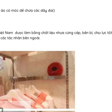
c áo có móc để chứa các dây đai)
t Nam được làm bằng chất liệu nhựa cứng cáp, bền bỉ, chịu lực tố
 các tác nhân bên ngoài.