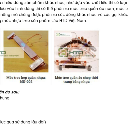
nhiều dòng sản phẩm khác nhau, như dựa vào chất liệu thì có loại
dựa vào hình dáng thì có thể phân ra móc treo quần áo nam, móc t
nh năng mà chúng được phân ra các dòng khác nhau và các gọi khá
òng móc nhựa treo sản phẩm của HTD Việt Nam.
ần áo sau:
 nhung
lực qua sử dụng lâu dài)