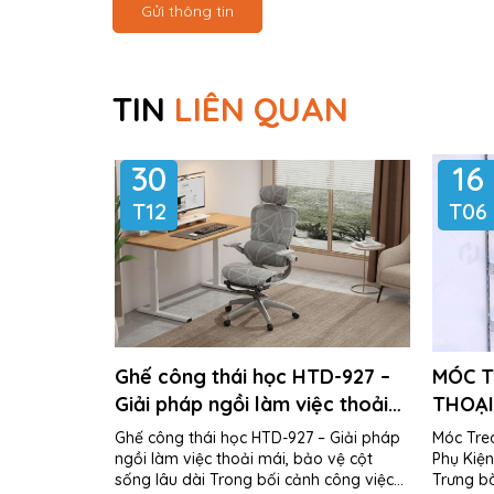
Gửi thông tin
TIN
LIÊN QUAN
30
16
T12
T06
Ghế công thái học HTD-927 –
MÓC T
Giải pháp ngồi làm việc thoải
THOẠI
mái, bảo vệ cột sống lâu dài
ĐIỆN 
Ghế công thái học HTD-927 – Giải pháp
Móc Treo
ngồi làm việc thoải mái, bảo vệ cột
Phụ Kiện
sống lâu dài Trong bối cảnh công việc
Trưng b