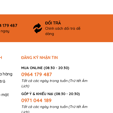
khi sử dụng thanh...
các không gi
còn...
ĐỔI TRẢ
4 179 487
Chính sách đổi trả dễ
ợ ngay
dàng
H
ĐĂNG KÝ NHẬN TIN
MUA ONLINE (08:30 - 20:30)
0964 179 487
a hàng
Tất cả các ngày trong tuần (Trừ tết Âm
trả
Lịch)
GÓP Ý & KHIẾU NẠI (08:30 - 20:30)
o mật
0971 044 189
Tất cả các ngày trong tuần (Trừ tết Âm
Lịch)