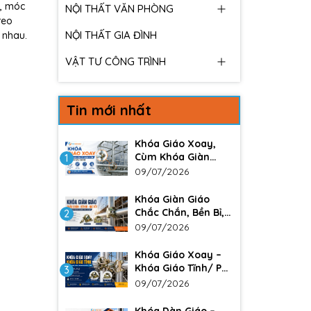
 , móc
NỘI THẤT VĂN PHÒNG
reo
NỘI THẤT GIA ĐÌNH
c nhau.
VẬT TƯ CÔNG TRÌNH
Tin mới nhất
Khóa Giáo Xoay,
Cùm Khóa Giàn
1
Giáo – Giải Pháp
09/07/2026
Liên Kết Chắc Chắn
Trong Xây Dựng
Khóa Giàn Giáo
Chắc Chắn, Bền Bỉ,
2
Giá Tốt Cho Công
09/07/2026
Trình Xây Dựng
Khóa Giáo Xoay –
Khóa Giáo Tĩnh/ Phụ
3
kiện không thể
09/07/2026
thiếu trong các
công trình lớn. Đảm
Khóa Dàn Giáo –