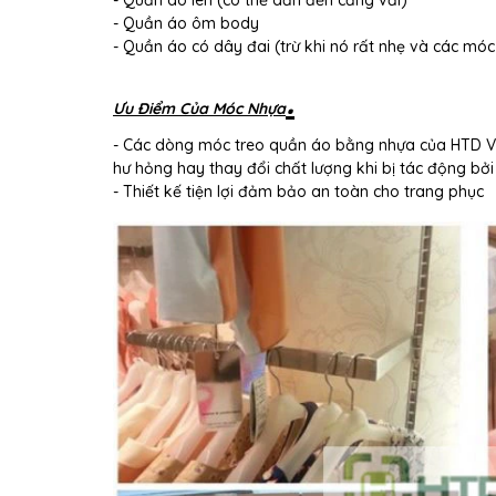
- Quần áo ôm body
- Quần áo có dây đai (trừ khi nó rất nhẹ và các mó
.
Ưu Điểm Của Móc Nhựa
- Các dòng móc treo quần áo bằng nhựa của HTD Việ
hư hỏng hay thay đổi chất lượng khi bị tác động bởi
- Thiết kế tiện lợi đảm bảo an toàn cho trang phục