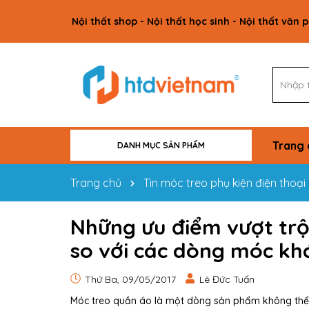
Nội thất shop - Nội thất học sinh - Nội thất văn 
Trang 
DANH MỤC SẢN PHẨM
VẬT TƯ CÔNG TRÌNH
NỘI THẤT GIA ĐÌNH
NỘI THẤT VĂN PHÒNG
NỘI THẤT HỌC SINH
NỘI THẤT SHOP
Trang chủ
Tin móc treo phụ kiện điện thoại
Những ưu điểm vượt trộ
so với các dòng móc kh
Thứ Ba, 09/05/2017
Lê Đức Tuấn
Móc treo quần áo là một dòng sản phẩm không thể 