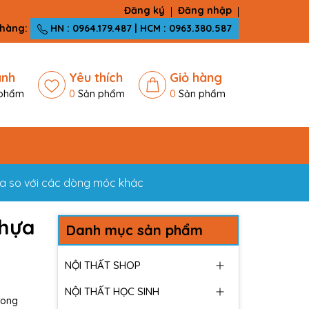
Đăng ký
Đăng nhập
 hàng:
HN : 0964.179.487 | HCM : 0963.380.587
ánh
Yêu thích
Giỏ hàng
phẩm
0
Sản phẩm
0
Sản phẩm
ựa so với các dòng móc khác
nhựa
Danh mục sản phẩm
NỘI THẤT SHOP
NỘI THẤT HỌC SINH
rong