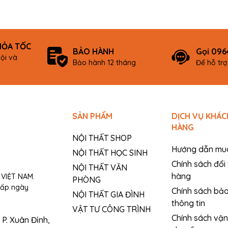
sản phẩm Tại HTD Vietnam, chúng...
các sản phẩm phụ kiện...
HỎA TỐC
BẢO HÀNH
Gọi 096
ội và
Bảo hành 12 tháng
Để hỗ tr
SẢN PHẨM
DỊCH VỤ KHÁC
HÀNG
NỘI THẤT SHOP
Hướng dẫn mu
NỘI THẤT HỌC SINH
Chính sách đổi 
NỘI THẤT VĂN
hàng
VIỆT NAM.
PHÒNG
cấp ngày
Chính sách bả
NỘI THẤT GIA ĐÌNH
thông tin
VẬT TƯ CÔNG TRÌNH
Chính sách vận
P. Xuân Đỉnh,