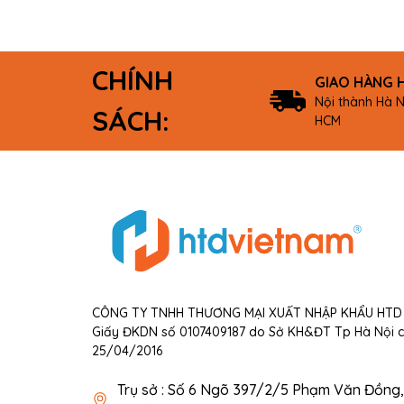
văn phòng, học tập và làm việc...
CHÍNH
GIAO HÀNG 
Nội thành Hà N
SÁCH:
HCM
CÔNG TY TNHH THƯƠNG MẠI XUẤT NHẬP KHẨU HTD 
Giấy ĐKDN số 0107409187 do Sở KH&ĐT Tp Hà Nội 
25/04/2016
Trụ sở : Số 6 Ngõ 397/2/5 Phạm Văn Đồng, 