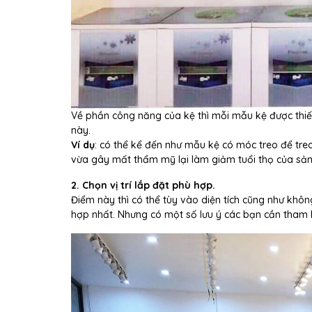
Về phần công năng của kệ thì mỗi mẫu kệ được thiế
này.
Ví dụ
: có thể kể đến như mẫu kệ có móc treo để treo
vừa gây mất thẩm mỹ lại làm giảm tuổi thọ của sả
2. Chọn vị trí lắp đặt phù hợp.
Điểm này thì có thể tùy vào diện tích cũng như khôn
hợp nhất. Nhưng có một số lưu ý các bạn cần tham k