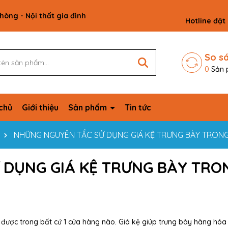
phòng - Nội thất gia đình
Hotline đặt
So s
0
Sản 
chủ
Giới thiệu
Sản phẩm
Tin tức
NHỮNG NGUYÊN TẮC SỬ DỤNG GIÁ KỆ TRƯNG BÀY TRON
 DỤNG GIÁ KỆ TRƯNG BÀY TRO
 được trong bất cứ 1 cửa hàng nào. Giá kệ giúp trưng bày hàng hóa