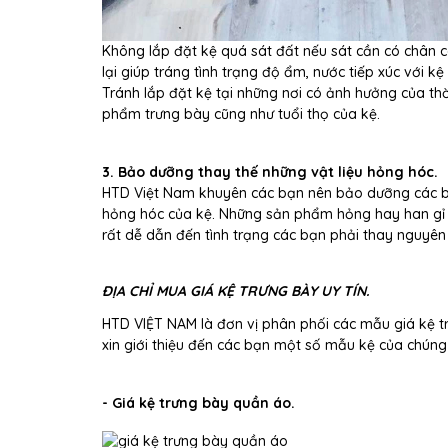
Không lắp đặt kệ quá sát đất nếu sát cần có chân c
lại giúp tráng tình trạng độ ẩm, nước tiếp xúc với k
Tránh lắp đặt kệ tại những nơi có ảnh hưởng của th
phẩm trưng bày cũng như tuổi thọ của kệ.
3. Bảo dưỡng thay thế những vật liệu hỏng hóc.
HTD Việt Nam khuyên các bạn nên bảo dưỡng các b
hỏng hóc của kệ. Những sản phẩm hỏng hay han gỉ kh
rất dễ dẫn đến tình trạng các bạn phải thay nguyên
ĐỊA CHỈ MUA GIÁ KỆ TRƯNG BÀY UY TÍN.
HTD VIỆT NAM là đơn vị phân phối các mẫu giá kệ t
xin giới thiệu đến các bạn một số mẫu kệ của chúng
- Giá kệ trưng bày quần áo.