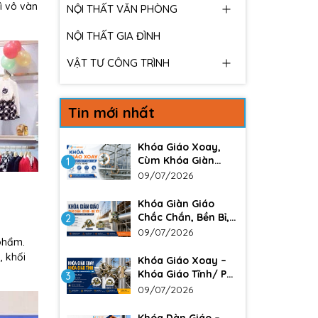
ì vô vàn
NỘI THẤT VĂN PHÒNG
NỘI THẤT GIA ĐÌNH
VẬT TƯ CÔNG TRÌNH
Tin mới nhất
Khóa Giáo Xoay,
Cùm Khóa Giàn
1
Giáo – Giải Pháp
09/07/2026
Liên Kết Chắc Chắn
Trong Xây Dựng
Khóa Giàn Giáo
Chắc Chắn, Bền Bỉ,
2
Giá Tốt Cho Công
09/07/2026
phẩm.
Trình Xây Dựng
, khối
Khóa Giáo Xoay –
Khóa Giáo Tĩnh/ Phụ
3
kiện không thể
09/07/2026
thiếu trong các
công trình lớn. Đảm
Khóa Dàn Giáo –