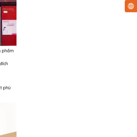
ản phẩm
đích
ặt phù