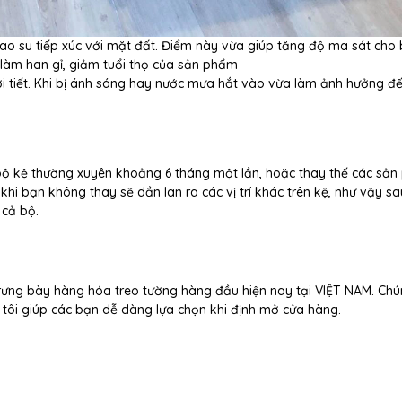
ao su tiếp xúc với mặt đất. Điểm này vừa giúp tăng độ ma sát cho
ệ làm han gỉ, giảm tuổi thọ của sản phẩm
ời tiết. Khi bị ánh sáng hay nước mưa hắt vào vừa làm ảnh hưởng đ
ộ kệ thường xuyên khoảng 6 tháng một lần, hoặc thay thế các sả
i bạn không thay sẽ dần lan ra các vị trí khác trên kệ, như vậy s
 cả bộ.
rưng bày hàng hóa treo tường hàng đầu hiện nay tại VIỆT NAM. Chú
 tôi giúp các bạn dễ dàng lựa chọn khi định mở cửa hàng.