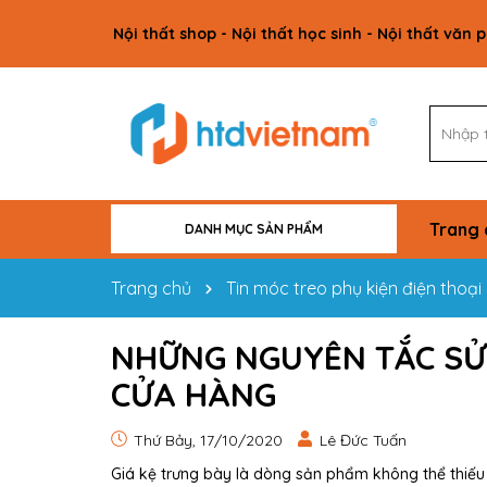
Nội thất shop - Nội thất học sinh - Nội thất văn 
Trang 
DANH MỤC SẢN PHẨM
VẬT TƯ CÔNG TRÌNH
NỘI THẤT GIA ĐÌNH
NỘI THẤT VĂN PHÒNG
NỘI THẤT HỌC SINH
NỘI THẤT SHOP
Trang chủ
Tin móc treo phụ kiện điện thoại
NHỮNG NGUYÊN TẮC SỬ
CỬA HÀNG
Thứ Bảy, 17/10/2020
Lê Đức Tuấn
Giá kệ trưng bày là dòng sản phẩm không thể thiếu