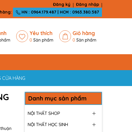
Đăng ký
Đăng nhập
 hàng:
HN : 0964.179.487 | HCM : 0963.380.587
ánh
Yêu thích
Giỏ hàng
phẩm
0
Sản phẩm
0
Sản phẩm
G CỬA HÀNG
NG
Danh mục sản phẩm
NỘI THẤT SHOP
NỘI THẤT HỌC SINH
 thuận