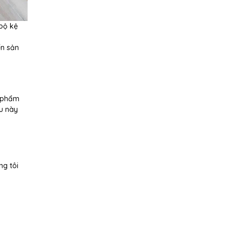
 bộ kệ
ến sản
n phẩm
au này
ng tôi