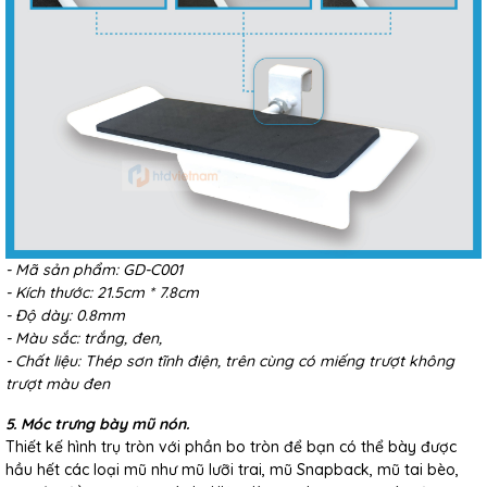
- Mã sản phẩm: GD-C001
- Kích thước: 21.5cm * 7.8cm
- Độ dày: 0.8mm
- Màu sắc: trắng, đen,
- Chất liệu: Thép sơn tĩnh điện, trên cùng có miếng trượt không
trượt màu đen
5. Móc trưng bày mũ nón.
Thiết kế hình trụ tròn với phần bo tròn để bạn có thể bày được
hầu hết các loại mũ như mũ lưỡi trai, mũ Snapback, mũ tai bèo,