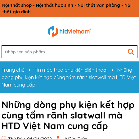
Nội thất shop - Nội thất học sinh - Nội thất văn phòng - Nội
thất gia đình
Trang chủ
Tin móc treo phụ kiện điện thoại
Những
dòng phụ kiện kết hợp cùng tấm rãnh slatwall mà HTD Việt
Nam cung cấp
Những dòng phụ kiện kết hợp
cùng tấm rãnh slatwall mà
HTD Việt Nam cung cấp
Thứ Bảy, 04/06/2022
Lê Đức Tuấn