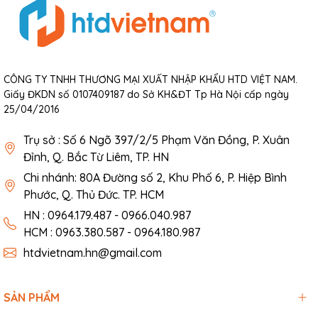
CÔNG TY TNHH THƯƠNG MẠI XUẤT NHẬP KHẨU HTD VIỆT NAM.
Giấy ĐKDN số 0107409187 do Sở KH&ĐT Tp Hà Nội cấp ngày
25/04/2016
Trụ sở : Số 6 Ngõ 397/2/5 Phạm Văn Đồng, P. Xuân
Đỉnh, Q. Bắc Từ Liêm, TP. HN
Chi nhánh: 80A Đường số 2, Khu Phố 6, P. Hiệp Bình
Phước, Q. Thủ Đức. TP. HCM
HN : 0964.179.487 - 0966.040.987
HCM : 0963.380.587 - 0964.180.987
htdvietnam.hn@gmail.com
SẢN PHẨM