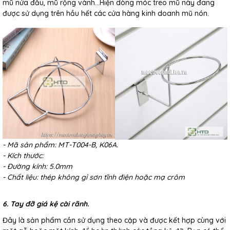
mũ nửa đầu, mũ rộng vành…Hiện dòng móc treo mũ này đang
được sử dụng trên hầu hết các cửa hàng kinh doanh mũ nón.
- Mã sản phẩm: MT-T004-B, K06A.
- Kích thước:
- Đường kính: 5.0mm
- Chất liệu: thép không gỉ sơn tĩnh điện hoặc mạ crôm
6. Tay đỡ giá kệ cài rãnh.
Đây là sản phẩm cần sử dụng theo cặp và được kết hợp cùng với