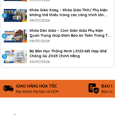
Khóa Giáo Xoay – Khóa Giáo Tĩnh/ Phụ kiện
không thể thiếu trong các công trình lớn.
3
Đảm bảo sự an toàn, chắc chắn cho công
09/07/2026
trình
Khóa Dàn Giáo – Cùm Giàn Giáo Phụ Kiện
Quan Trọng Giúp Đảm Bảo An Toàn Trong Thi
4
Công Xây Dựng
09/07/2026
Bộ Bàn Học Thông Minh LX120 Kết Hợp Ghế
Chống Gù ZX03 Chính Hãng
5
03/07/2026
GIAO HÀNG HỎA TỐC
BẢO H
Nội thành Hà Nội và HCM
Bảo hàn