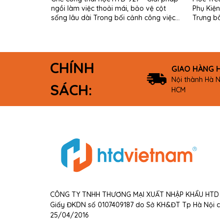
ngồi làm việc thoải mái, bảo vệ cột
Phụ Kiện
sống lâu dài Trong bối cảnh công việc
Trưng b
văn phòng, học tập và làm việc...
CHÍNH
GIAO HÀNG 
Nội thành Hà N
SÁCH:
HCM
CÔNG TY TNHH THƯƠNG MẠI XUẤT NHẬP KHẨU HTD 
Giấy ĐKDN số 0107409187 do Sở KH&ĐT Tp Hà Nội 
25/04/2016