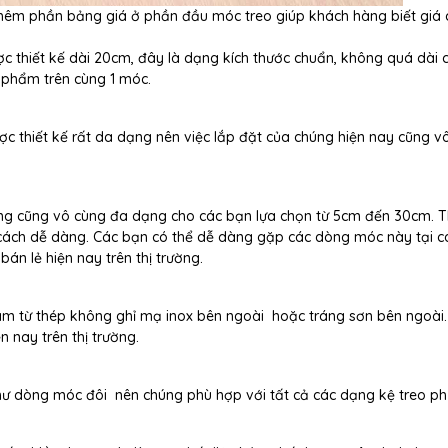
thêm phần bảng giá ở phần đầu móc treo giúp khách hàng biết giá 
c thiết kế dài 20cm, đây là dạng kích thước chuẩn, không quá dài 
 phẩm trên cùng 1 móc.
ợc thiết kế rất da dạng nên việc lắp đặt của chúng hiện nay cũng v
ng cũng vô cùng đa dạng cho các bạn lựa chọn từ 5cm đến 30cm. T
 cách dễ dàng. Các bạn có thể dễ dàng gặp các dòng móc này tại c
án lẻ hiện nay trên thị trường.
làm từ thép không ghỉ mạ inox bên ngoài hoặc tráng sơn bên ngoài
 nay trên thị trường.
như dòng móc đôi nên chúng phù hợp với tất cả các dạng kệ treo ph