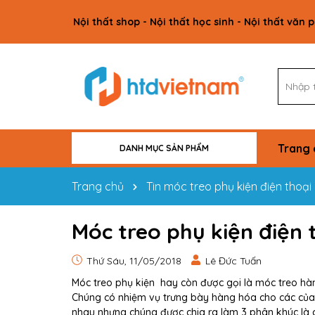
Nội thất shop - Nội thất học sinh - Nội thất văn 
Trang 
DANH MỤC SẢN PHẨM
VẬT TƯ CÔNG TRÌNH
NỘI THẤT GIA ĐÌNH
NỘI THẤT VĂN PHÒNG
NỘI THẤT HỌC SINH
NỘI THẤT SHOP
Trang chủ
Tin móc treo phụ kiện điện thoại
Móc treo phụ kiện điện 
Thứ Sáu, 11/05/2018
Lê Đức Tuấn
Móc treo phụ kiện hay còn được gọi là móc treo hà
Chúng có nhiệm vụ trưng bày hàng hóa cho các của
nhau nhưng chúng được chia ra làm 3 phân khúc là 