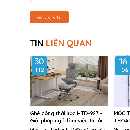
Gửi thông tin
TIN
LIÊN QUAN
30
16
T12
T06
Ghế công thái học HTD-927 –
MÓC T
Giải pháp ngồi làm việc thoải
THOẠI
mái, bảo vệ cột sống lâu dài
ĐIỆN 
Ghế công thái học HTD-927 – Giải pháp
Móc Treo