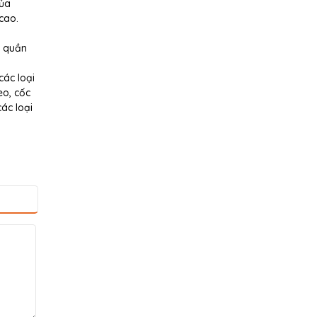
của
cao.
g quần
các loại
eo, cốc
ác loại