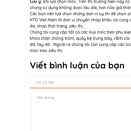
Lưu ý:
khi lựa chọn móc. Trên thị trường hiện nay có
chúng sử dụng không được lâu dài, hơn nữa giá thà
Các bạn nên lựa chọn những đơn vị uy tín để chọn s
HTD Viet Nam là đơn vị chuyên nhập khẩu và cung cấ
áo, shop thời trang, siêu thị...
Chúng tôi cung cấp tất cả các loại móc treo phụ kiệ
khóa chặn chống trộm, quầy kệ trưng bày, rãnh cài m
đỡ, tay đỡ....Ngoài ra chúng tôi còn cung cấp các l
móc treo siêu thị.
Viết bình luận của bạn