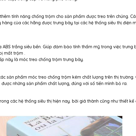
 thêm tính năng chống trộm cho sản phẩm được treo trên chúng. C
hàng của các hãng được trưng bày tại các hệ thống siêu thị điện m
 ABS trắng siêu bền. Giúp đảm bảo tính thẩm mỹ trong việc trưng 
ị mất trộm .
ấp này là móc treo chống trộm trưng bày.
 các sản phẩm móc treo chống trộm kém chất lượng trên thị trường.
 được những sản phẩm chất lượng, đúng với số tiền mình bỏ ra.
ng các hệ thống siêu thị hiện nay. bởi giá thành cũng như thiết kế