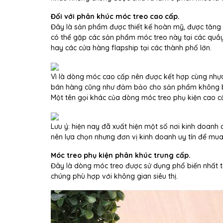
Đối với phân khúc móc treo cao cấp.
Đây là sản phẩm được thiết kế hoàn mỹ, được tăng
có thể gặp các sản phẩm móc treo này tại các quầy 
hay các cửa hàng flapship tại các thành phố lớn.
Vì là dòng móc cao cấp nên được kết hợp cùng nhựa
bán hàng cũng như đảm bảo cho sản phẩm không b
Một tên gọi khác của dòng móc treo phụ kiện cao c
Lưu ý: hiện nay đã xuất hiện một số nơi kinh doanh
nên lựa chọn nhưng đơn vị kinh doanh uy tín để mua
Móc treo phụ kiện phân khúc trung cấp.
Đây là dòng móc treo được sử dụng phổ biến nhất tro
chúng phù hợp với không gian siêu thị.