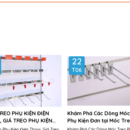
22
T06
REO PHỤ KIỆN ĐIỆN
Khám Phá Các Dòng Móc
, GIÁ TREO PHỤ KIỆN
Phụ Kiện Đơn tại Móc Tr
THOẠI
Kiện
 Phụ Kiện Điện Thoại, Giá Treo
Khám Phá Các Dòng Móc Treo P