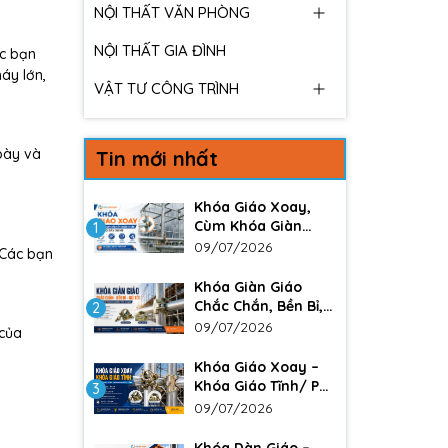
NỘI THẤT VĂN PHÒNG
NỘI THẤT GIA ĐÌNH
ác bạn
áy lớn,
VẬT TƯ CÔNG TRÌNH
bày và
Tin mới nhất
Khóa Giáo Xoay,
Cùm Khóa Giàn
1
Giáo – Giải Pháp
09/07/2026
 Các bạn
Liên Kết Chắc Chắn
Trong Xây Dựng
Khóa Giàn Giáo
Chắc Chắn, Bền Bỉ,
2
Giá Tốt Cho Công
09/07/2026
 của
Trình Xây Dựng
Khóa Giáo Xoay –
Khóa Giáo Tĩnh/ Phụ
3
kiện không thể
09/07/2026
thiếu trong các
công trình lớn. Đảm
Khóa Dàn Giáo –