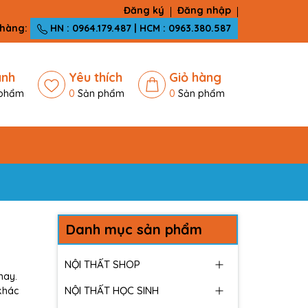
Đăng ký
Đăng nhập
 hàng:
HN : 0964.179.487 | HCM : 0963.380.587
ánh
Yêu thích
Giỏ hàng
phẩm
0
Sản phẩm
0
Sản phẩm
Danh mục sản phẩm
NỘI THẤT SHOP
nay.
NỘI THẤT HỌC SINH
khác