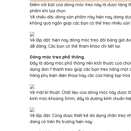
Điểm nổi bật của dòng móc treo này là được tăng 
phẩm khi lựa chọn.
Về chiều dài: dòng sản phẩm này hiện nay đang đượ
không quá ngắn giúp các bạn có thể treo nhiều sản
Về lắp đặt: hiện nay dòng móc treo đôi bảng giá đư
dễ dàng. Các bạn có thể tham khảo chi tiết tại:
Dòng móc treo phổ thông.
Đây là dòng móc phổ thông nên kích thước của chú
dạng đơn 1 thanh treo giúp các bạn treo hàng một
hàng phụ kiện điện thoại hay các cửa hàng tạp hóa b
Về mặt kĩ thuật: Chất liệu của dòng móc này được 
kinh móc khoảng 5mm, đây là đường kính chuẩn hiện
Về lắp đặt. Cũng được thiết kế đa dạng chân treo 
đang có trên thị trường hiện nay: