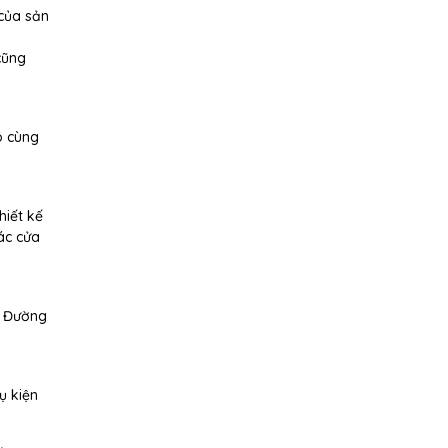
của sản
cũng
ô cùng
hiết kế
ác cửa
. Đường
ụ kiện