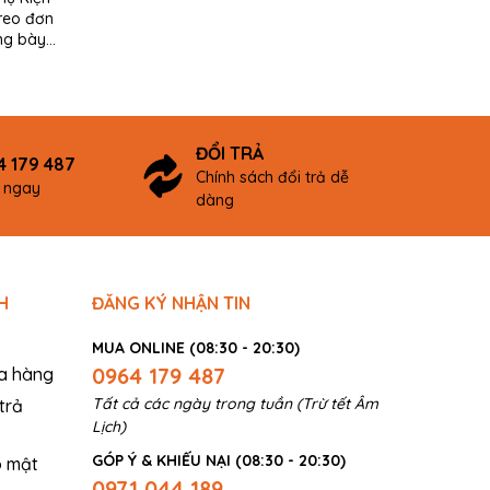
treo đơn
linh hoạt và tiết kiệm không gian để làm
kiện quan tr
ưng bày
kệ. Để đảm bảo an toàn và thẩm mỹ
trưng bày sả
khi sử dụng thanh...
các không gi
còn...
ĐỔI TRẢ
4 179 487
Chính sách đổi trả dễ
ợ ngay
dàng
H
ĐĂNG KÝ NHẬN TIN
MUA ONLINE (08:30 - 20:30)
0964 179 487
a hàng
Tất cả các ngày trong tuần (Trừ tết Âm
trả
Lịch)
GÓP Ý & KHIẾU NẠI (08:30 - 20:30)
o mật
0971 044 189