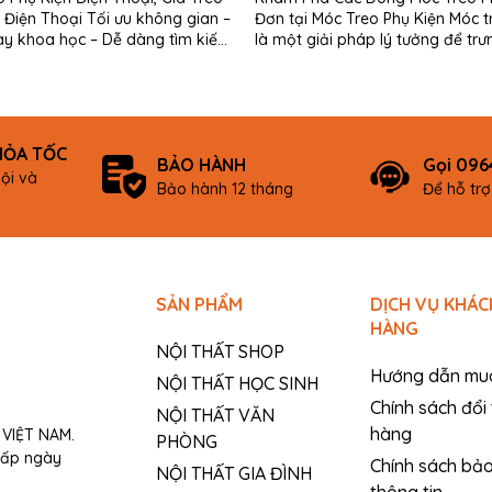
 Điện Thoại Tối ưu không gian –
Đơn tại Móc Treo Phụ Kiện Móc 
ày khoa học – Dễ dàng tìm kiếm
là một giải pháp lý tưởng để tr
sản phẩm Tại HTD Vietnam, chúng...
các sản phẩm phụ kiện...
HỎA TỐC
BẢO HÀNH
Gọi 096
ội và
Bảo hành 12 tháng
Để hỗ tr
SẢN PHẨM
DỊCH VỤ KHÁC
HÀNG
NỘI THẤT SHOP
Hướng dẫn mu
NỘI THẤT HỌC SINH
Chính sách đổi 
NỘI THẤT VĂN
hàng
VIỆT NAM.
PHÒNG
cấp ngày
Chính sách bả
NỘI THẤT GIA ĐÌNH
thông tin