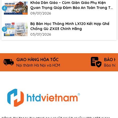
Khóa Dàn Giáo – Cùm Giàn Giáo Phụ Kiện
Quan Trọng Giúp Đảm Bảo An Toàn Trong Thi
4
Công Xây Dựng
09/07/2026
Bộ Bàn Học Thông Minh LX120 Kết Hợp Ghế
Chống Gù ZX03 Chính Hãng
5
03/07/2026
GIAO HÀNG HỎA TỐC
BẢO H
Nội thành Hà Nội và HCM
Bảo hàn