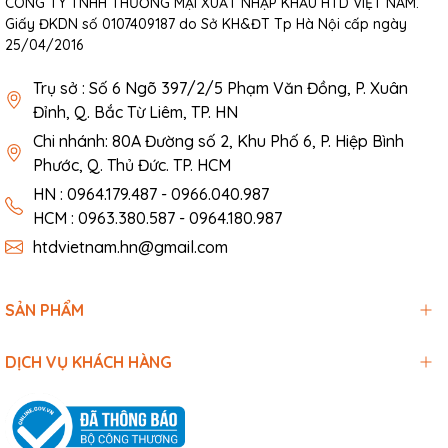
CÔNG TY TNHH THƯƠNG MẠI XUẤT NHẬP KHẨU HTD VIỆT NAM.
Giấy ĐKDN số 0107409187 do Sở KH&ĐT Tp Hà Nội cấp ngày
25/04/2016
Trụ sở : Số 6 Ngõ 397/2/5 Phạm Văn Đồng, P. Xuân
Đỉnh, Q. Bắc Từ Liêm, TP. HN
Chi nhánh: 80A Đường số 2, Khu Phố 6, P. Hiệp Bình
Phước, Q. Thủ Đức. TP. HCM
HN : 0964.179.487 - 0966.040.987
HCM : 0963.380.587 - 0964.180.987
htdvietnam.hn@gmail.com
SẢN PHẨM
DỊCH VỤ KHÁCH HÀNG