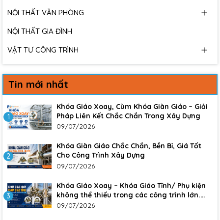
NỘI THẤT VĂN PHÒNG
NỘI THẤT GIA ĐÌNH
VẬT TƯ CÔNG TRÌNH
Tin mới nhất
Khóa Giáo Xoay, Cùm Khóa Giàn Giáo – Giải
Pháp Liên Kết Chắc Chắn Trong Xây Dựng
1
09/07/2026
Khóa Giàn Giáo Chắc Chắn, Bền Bỉ, Giá Tốt
Cho Công Trình Xây Dựng
2
09/07/2026
Khóa Giáo Xoay – Khóa Giáo Tĩnh/ Phụ kiện
không thể thiếu trong các công trình lớn.
3
Đảm bảo sự an toàn, chắc chắn cho công
09/07/2026
trình