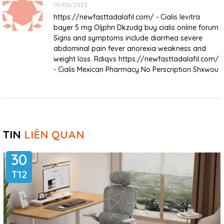
19/05/2022
https://newfasttadalafil.com/ - Cialis levitra
bayer 5 mg Oljphn Dkzudg buy cialis online forum
Signs and symptoms include diarrhea severe
abdominal pain fever anorexia weakness and
weight loss. Rdiqvs https://newfasttadalafil.com/
- Cialis Mexican Pharmacy No Perscription Shxwou
TIN
LIÊN QUAN
30
T12