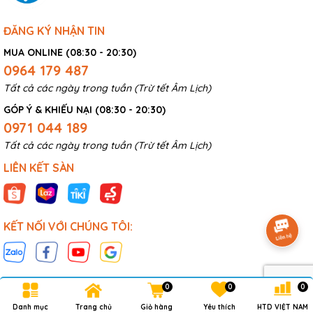
ĐĂNG KÝ NHẬN TIN
MUA ONLINE (08:30 - 20:30)
0964 179 487
Tất cả các ngày trong tuần (Trừ tết Âm Lịch)
GÓP Ý & KHIẾU NẠI (08:30 - 20:30)
0971 044 189
Tất cả các ngày trong tuần (Trừ tết Âm Lịch)
LIÊN KẾT SÀN
KẾT NỐI VỚI CHÚNG TÔI:
0
0
0
Danh mục
Trang chủ
Giỏ hàng
Yêu thích
HTD VIỆT NAM