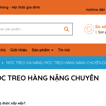
phòng - Nội thất gia đình
Hotline đặt
So s
0
Sản 
chủ
Giới thiệu
Sản phẩm
Tin tức
MÓC TREO ĐA NĂNG, MÓC TREO HÀNG NẶNG CHUYÊN D
ÓC TREO HÀNG NẶNG CHUYÊN
 được sắp xếp?.