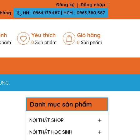
Đăng ký
Đăng nhập
 hàng:
HN : 0964.179.487 | HCM : 0963.380.587
ánh
Yêu thích
Giỏ hàng
phẩm
0
Sản phẩm
0
Sản phẩm
ỤNG.
Danh mục sản phẩm
NỘI THẤT SHOP
NỘI THẤT HỌC SINH