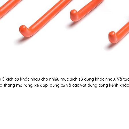
ó 5 kích cỡ khác nhau cho nhiều mục đích sử dụng khác nhau. Và tạ
ớc, thang mở rộng, xe đạp, dụng cụ và các vật dụng cồng kềnh khác