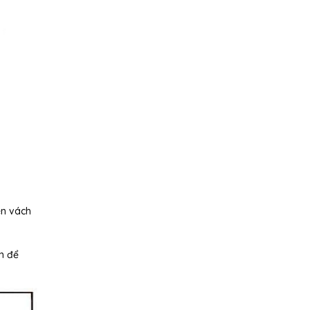
ên vách
n để