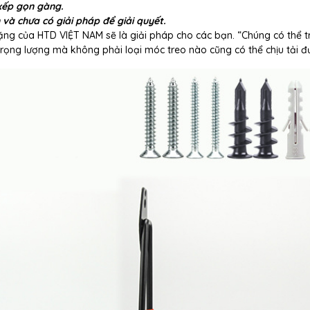
xếp gọn gàng.
 và chưa có giải pháp để giải quyết.
ặng của HTD VIỆT NAM sẽ là giải pháp cho các bạn. “Chúng có thể t
trọng lượng mà không phải loại móc treo nào cũng có thể chịu tải đ