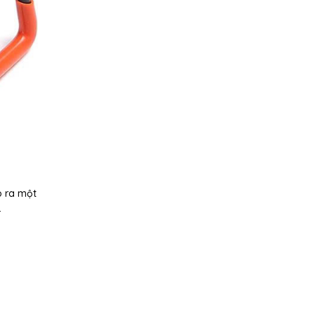
o ra một
.