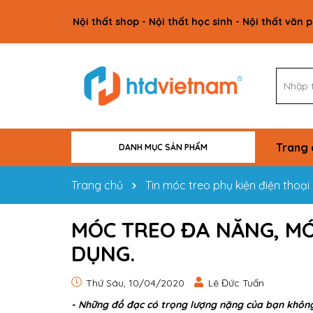
Nội thất shop - Nội thất học sinh - Nội thất văn 
Trang 
DANH MỤC SẢN PHẨM
VẬT TƯ CÔNG TRÌNH
NỘI THẤT GIA ĐÌNH
NỘI THẤT VĂN PHÒNG
NỘI THẤT HỌC SINH
NỘI THẤT SHOP
Trang chủ
Tin móc treo phụ kiện điện thoại
MÓC TREO ĐA NĂNG, M
DỤNG.
Thứ Sáu, 10/04/2020
Lê Đức Tuấn
- Những đồ đạc có trọng lượng nặng của bạn không