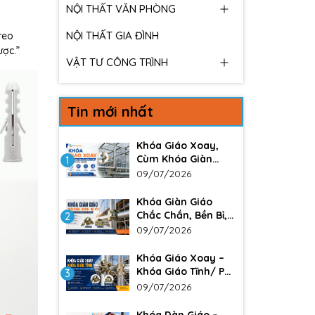
NỘI THẤT VĂN PHÒNG
NỘI THẤT GIA ĐÌNH
reo
ược.”
VẬT TƯ CÔNG TRÌNH
Tin mới nhất
Khóa Giáo Xoay,
Cùm Khóa Giàn
1
Giáo – Giải Pháp
09/07/2026
Liên Kết Chắc Chắn
Trong Xây Dựng
Khóa Giàn Giáo
Chắc Chắn, Bền Bỉ,
2
Giá Tốt Cho Công
09/07/2026
Trình Xây Dựng
Khóa Giáo Xoay –
Khóa Giáo Tĩnh/ Phụ
3
kiện không thể
09/07/2026
thiếu trong các
công trình lớn. Đảm
Khóa Dàn Giáo –