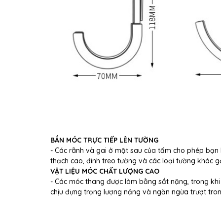
BẮN MÓC TRỰC TIẾP LÊN TƯỜNG
- Các rãnh và gai ở mặt sau của tấm cho phép bạn
thạch cao, đinh treo tường và các loại tường khác 
VẬT LIỆU MÓC CHẤT LƯỢNG CAO
- Các móc thang được làm bằng sắt nặng, trong kh
chịu đựng trọng lượng nặng và ngăn ngừa trượt tro