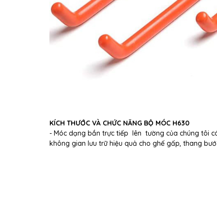
KÍCH THƯỚC VÀ CHỨC NĂNG BỘ MÓC H630
- Móc dạng bắn trực tiếp lên tường của chúng tôi c
không gian lưu trữ hiệu quả cho ghế gấp, thang bư