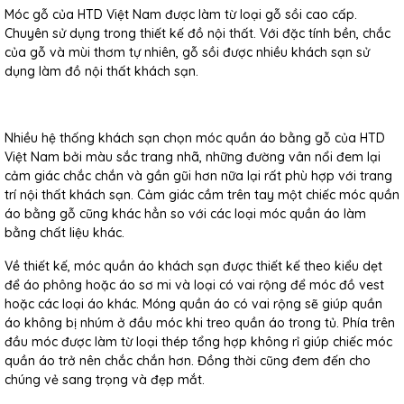
Móc gỗ của HTD Việt Nam được làm từ loại gỗ sồi cao cấp.
Chuyên sử dụng trong thiết kế đồ nội thất. Với đặc tính bền, chắc
của gỗ và mùi thơm tự nhiên, gỗ sồi được nhiều khách sạn sử
dụng làm đồ nội thất khách sạn.
Nhiều hệ thống khách sạn chọn móc quần áo bằng gỗ của HTD
Việt Nam bởi màu sắc trang nhã, những đường vân nổi đem lại
cảm giác chắc chắn và gần gũi hơn nữa lại rất phù hợp với trang
trí nội thất khách sạn. Cảm giác cầm trên tay một chiếc móc quần
áo bằng gỗ cũng khác hẳn so với các loại móc quần áo làm
bằng chất liệu khác.
Về thiết kế, móc quần áo khách sạn được thiết kế theo kiểu dẹt
để áo phông hoặc áo sơ mi và loại có vai rộng để móc đồ vest
hoặc các loại áo khác. Móng quần áo có vai rộng sẽ giúp quần
áo không bị nhúm ở đầu móc khi treo quần áo trong tủ. Phía trên
đầu móc được làm từ loại thép tổng hợp không rỉ giúp chiếc móc
quần áo trở nên chắc chắn hơn. Đồng thời cũng đem đến cho
chúng vẻ sang trọng và đẹp mắt.