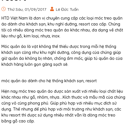
Thứ Sáu, 01/09/2017
Lê Đức Tuấn
HTD Việt Nam là đơn vị chuyên cung cấp các loại móc treo quần
áo dành cho khách sạn, khu nghỉ dưỡng, resort cao cấp. Chúng
tôi có nhiều dòng móc treo quần áo khác nhau, đa dạng về chất
liệu như gỗ, kim loại, nhựa, inox.
Móc quần áo là vật không thể thiếu được trong mỗi hệ thống
khách sạn cũng như khu nghỉ dưỡng, công dụng của chúng giúp
giữ quần áo không bị nhăn, chống ẩm mốc, giúp tủ quần áo của
khách hàng luôn gọn gàng sạch sẽ.
móc quần áo dành cho hệ thống khách sạn, resort
Hiện nay móc treo quần áo được sản xuất với nhiều loại chất liệu
khác nhau như gỗ, nhôm, nhựa….Kích thước và mẫu mã của chúng
cũng vô cùng phong phú. Giúp phù hợp với nhiều mục đích sử
dụng. Thế nhưng để phù hợp với môi trường như khách sạn, các
khu resort thì được sử dụng nhiều nhất vẫn là dòng móc treo
bằng gỗ cao cấp.