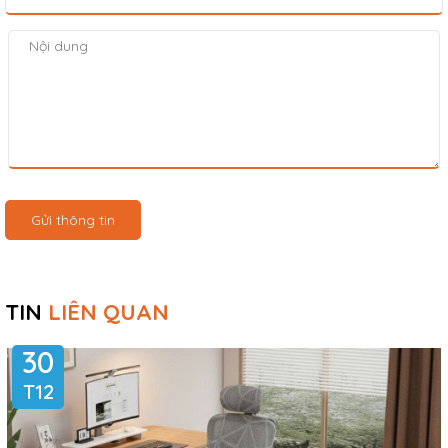
Gửi thông tin
TIN
LIÊN QUAN
30
T12