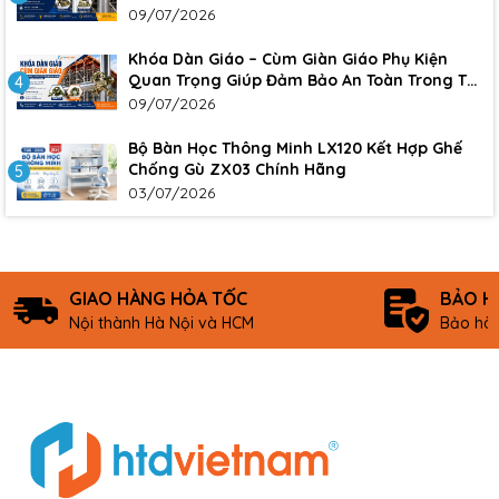
Đảm bảo sự an toàn, chắc chắn cho công
09/07/2026
trình
Khóa Dàn Giáo – Cùm Giàn Giáo Phụ Kiện
Quan Trọng Giúp Đảm Bảo An Toàn Trong Thi
4
Công Xây Dựng
09/07/2026
Bộ Bàn Học Thông Minh LX120 Kết Hợp Ghế
Chống Gù ZX03 Chính Hãng
5
03/07/2026
GIAO HÀNG HỎA TỐC
BẢO H
Nội thành Hà Nội và HCM
Bảo hàn