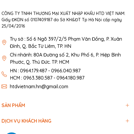
CÔNG TY TNHH THƯƠNG MẠI XUẤT NHẬP KHẨU HTD VIỆT NAM.
Giấy ĐKDN số 0107409187 do Sở KH&ĐT Tp Hà Nội cấp ngày
25/04/2016
Trụ sở : Số 6 Ngõ 397/2/5 Phạm Văn Đồng, P. Xuân
Đỉnh, Q. Bắc Từ Liêm, TP. HN
Chi nhánh: 80A Đường số 2, Khu Phố 6, P. Hiệp Bình
Phước, Q. Thủ Đức. TP. HCM
HN : 0964.179.487 - 0966.040.987
HCM : 0963.380.587 - 0964.180.987
htdvietnam.hn@gmail.com
SẢN PHẨM
DỊCH VỤ KHÁCH HÀNG