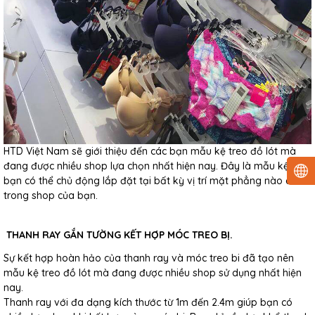
HTD Việt Nam sẽ giới thiệu đến các bạn mẫu kệ treo đồ lót mà
đang được nhiều shop lựa chọn nhất hiện nay. Đây là mẫu kệ mà
bạn có thể chủ động lắp đặt tại bất kỳ vị trí mặt phẳng nào có
trong shop của bạn.
THANH RAY GẮN TƯỜNG KẾT HỢP MÓC TREO BỊ.
Sự kết hợp hoàn hảo của thanh ray và móc treo bi đã tạo nên
mẫu kệ treo đồ lót mà đang được nhiều shop sử dụng nhất hiện
nay.
Thanh ray với đa dạng kích thước từ 1m đến 2.4m giúp bạn có