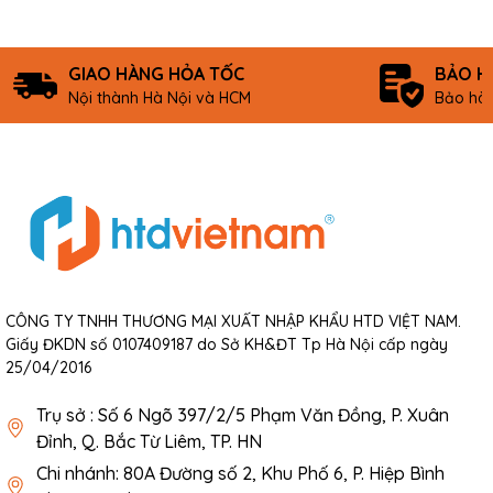
GIAO HÀNG HỎA TỐC
BẢO H
Nội thành Hà Nội và HCM
Bảo hàn
CÔNG TY TNHH THƯƠNG MẠI XUẤT NHẬP KHẨU HTD VIỆT NAM.
Giấy ĐKDN số 0107409187 do Sở KH&ĐT Tp Hà Nội cấp ngày
25/04/2016
Trụ sở : Số 6 Ngõ 397/2/5 Phạm Văn Đồng, P. Xuân
Đỉnh, Q. Bắc Từ Liêm, TP. HN
Chi nhánh: 80A Đường số 2, Khu Phố 6, P. Hiệp Bình