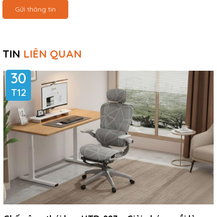
Gửi thông tin
TIN
LIÊN QUAN
30
T12