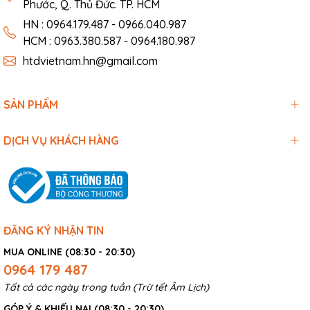
Phước, Q. Thủ Đức. TP. HCM
HN : 0964.179.487 - 0966.040.987
HCM : 0963.380.587 - 0964.180.987
htdvietnam.hn@gmail.com
SẢN PHẨM
DỊCH VỤ KHÁCH HÀNG
ĐĂNG KÝ NHẬN TIN
MUA ONLINE (08:30 - 20:30)
0964 179 487
Tất cả các ngày trong tuần (Trừ tết Âm Lịch)
GÓP Ý & KHIẾU NẠI (08:30 - 20:30)