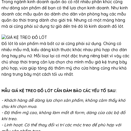
Trong ngành kinh doanh quần áo có rất nhiều phân khúc cũng
như dòng sản phẩm để bạn có thể lựa chọn kinh doanh. Như kinh
doanh các mẫu quần áo dành cho dân văn phòng hay các mẫu
quần áo thời trang dành cho giới trẻ. Nhưng có một mảng hàng
mà ai cũng phải sử dụng từ già đến trẻ đó là kinh doanh đồ lót.
Đồ lót là sản phẩm mà bất cứ ai cũng phải sử dụng. Chúng có
nhiều mẫu mã, kiểu dáng kích thước khác nhau phù hợp cho đàn
ông hay phụ nữ. Mỗi loại lại có một đặc trưng riêng biệt vì vậy các
chủ shop thời trang cần lựa chọn cho mình mẫu giá kệ trưng bày
phù hợp, vừa giúp tăng độ thẩm mỹ cho cửa hàng cũng như khả
năng trưng bày một cách tối ưu nhất.
MẪU GIÁ KỆ TREO ĐỒ LÓT CẦN ĐẢM BẢO CÁC YẾU TỐ SAU:
- Khách hàng dễ dàng lựa chọn sản phẩm, không cảm thấy khó
chịu khi chọn mua.
- Độ thẩm mỹ cao, không làm mất đi form, dáng của các bộ đồ
khi treo.
- Linh hoạt. Có thể thay đổi vị trí các móc treo để phù hợp với
mẫu sản phẩm treo.