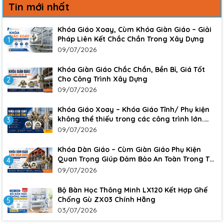
Tin mới nhất
Khóa Giáo Xoay, Cùm Khóa Giàn Giáo – Giải
Pháp Liên Kết Chắc Chắn Trong Xây Dựng
1
09/07/2026
Khóa Giàn Giáo Chắc Chắn, Bền Bỉ, Giá Tốt
Cho Công Trình Xây Dựng
2
09/07/2026
Khóa Giáo Xoay – Khóa Giáo Tĩnh/ Phụ kiện
không thể thiếu trong các công trình lớn.
3
Đảm bảo sự an toàn, chắc chắn cho công
09/07/2026
trình
Khóa Dàn Giáo – Cùm Giàn Giáo Phụ Kiện
Quan Trọng Giúp Đảm Bảo An Toàn Trong Thi
4
Công Xây Dựng
09/07/2026
Bộ Bàn Học Thông Minh LX120 Kết Hợp Ghế
Chống Gù ZX03 Chính Hãng
5
03/07/2026