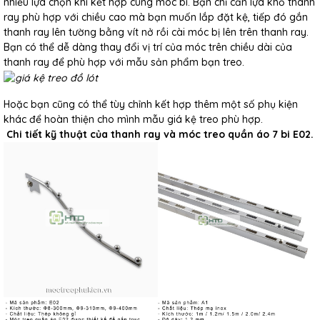
nhiều lựa chọn khi kết hợp cùng móc bi. Bạn chỉ cần lựa khổ thanh
ray phù hợp với chiều cao mà bạn muốn lắp đặt kệ, tiếp đó gắn
thanh ray lên tường bằng vít nở rồi cài móc bị lên trên thanh ray.
Bạn có thể dễ dàng thay đổi vị trí của móc trên chiều dài của
thanh ray để phù hợp với mẫu sản phẩm bạn treo.
Hoặc bạn cũng có thể tùy chỉnh kết hợp thêm một số phụ kiện
khác để hoàn thiện cho mình mẫu giá kệ treo phù hợp.
Chi tiết kỹ thuật của thanh ray và móc treo quần áo 7 bi E02.