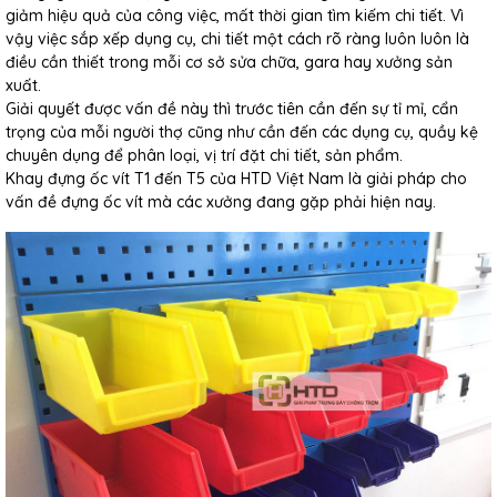
giảm hiệu quả của công việc, mất thời gian tìm kiếm chi tiết. Vì
vậy việc sắp xếp dụng cụ, chi tiết một cách rõ ràng luôn luôn là
điều cần thiết trong mỗi cơ sở sửa chữa, gara hay xưởng sản
xuất.
Giải quyết được vấn đề này thì trước tiên cần đến sự tỉ mỉ, cẩn
trọng của mỗi người thợ cũng như cần đến các dụng cụ, quầy kệ
chuyên dụng để phân loại, vị trí đặt chi tiết, sản phẩm.
Khay đựng ốc vít T1 đến T5 của HTD Việt Nam là giải pháp cho
vấn đề đựng ốc vít mà các xưởng đang gặp phải hiện nay.