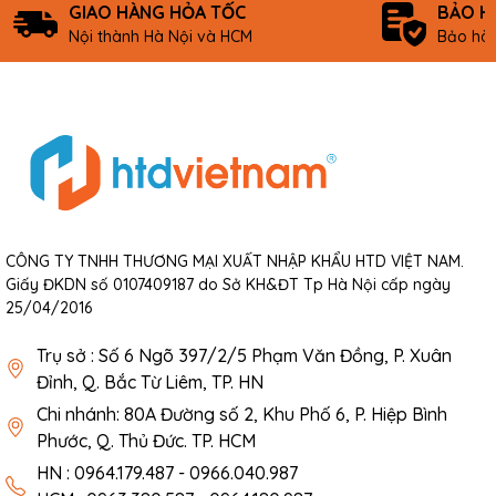
GIAO HÀNG HỎA TỐC
BẢO H
Nội thành Hà Nội và HCM
Bảo hàn
CÔNG TY TNHH THƯƠNG MẠI XUẤT NHẬP KHẨU HTD VIỆT NAM.
Giấy ĐKDN số 0107409187 do Sở KH&ĐT Tp Hà Nội cấp ngày
25/04/2016
Trụ sở : Số 6 Ngõ 397/2/5 Phạm Văn Đồng, P. Xuân
Đỉnh, Q. Bắc Từ Liêm, TP. HN
Chi nhánh: 80A Đường số 2, Khu Phố 6, P. Hiệp Bình
Phước, Q. Thủ Đức. TP. HCM
HN : 0964.179.487 - 0966.040.987