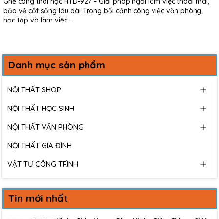
Ghế công thái học HTD-927 – Giải pháp ngồi làm việc thoải mái,
bảo vệ cột sống lâu dài Trong bối cảnh công việc văn phòng,
học tập và làm việc...
Danh mục sản phẩm
NỘI THẤT SHOP
NỘI THẤT HỌC SINH
NỘI THẤT VĂN PHÒNG
NỘI THẤT GIA ĐÌNH
VẬT TƯ CÔNG TRÌNH
Tin mới nhất