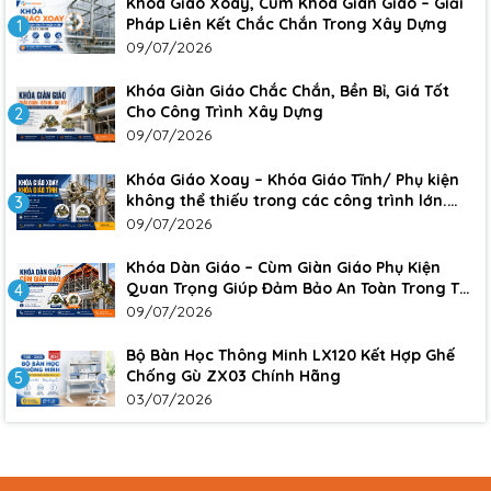
Khóa Giáo Xoay, Cùm Khóa Giàn Giáo – Giải
Pháp Liên Kết Chắc Chắn Trong Xây Dựng
1
09/07/2026
Khóa Giàn Giáo Chắc Chắn, Bền Bỉ, Giá Tốt
Cho Công Trình Xây Dựng
2
09/07/2026
Khóa Giáo Xoay – Khóa Giáo Tĩnh/ Phụ kiện
không thể thiếu trong các công trình lớn.
3
Đảm bảo sự an toàn, chắc chắn cho công
09/07/2026
trình
Khóa Dàn Giáo – Cùm Giàn Giáo Phụ Kiện
Quan Trọng Giúp Đảm Bảo An Toàn Trong Thi
4
Công Xây Dựng
09/07/2026
Bộ Bàn Học Thông Minh LX120 Kết Hợp Ghế
Chống Gù ZX03 Chính Hãng
5
03/07/2026