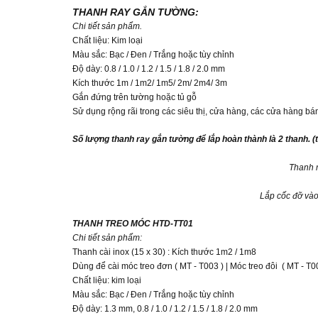
THANH RAY GẮN TƯỜNG:
Chi tiết sản phẩm.
Chất liệu: Kim loại
Màu sắc: Bạc / Đen / Trắng hoặc tùy chỉnh
Độ dày: 0.8 / 1.0 / 1.2 / 1.5 / 1.8 / 2.0 mm
Kích thước 1m / 1m2/ 1m5/ 2m/ 2m4/ 3m
Gắn đứng trên tường hoặc tủ gỗ
Sử dụng rộng rãi trong các siêu thị, cửa hàng, các cửa hàng bán
Số lượng thanh ray gắn tường để lắp hoàn thành là 2 thanh. (
Thanh 
Lắp cốc đỡ và
THANH TREO MÓC HTD-TT01
Chi tiết sản phẩm:
Thanh cài inox (15 x 30) : Kích thước 1m2 / 1m8
Dùng để cài móc treo đơn ( MT - T003 ) | Móc treo đôi ( MT - T0
Chất liệu: kim loại
Màu sắc: Bạc / Đen / Trắng hoặc tùy chỉnh
Độ dày: 1.3 mm, 0.8 / 1.0 / 1.2 / 1.5 / 1.8 / 2.0 mm