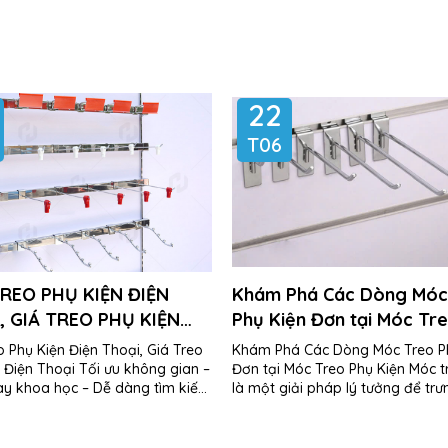
22
T06
REO PHỤ KIỆN ĐIỆN
Khám Phá Các Dòng Móc
, GIÁ TREO PHỤ KIỆN
Phụ Kiện Đơn tại Móc Tr
THOẠI
Kiện
 Phụ Kiện Điện Thoại, Giá Treo
Khám Phá Các Dòng Móc Treo P
 Điện Thoại Tối ưu không gian –
Đơn tại Móc Treo Phụ Kiện Móc 
ày khoa học – Dễ dàng tìm kiếm
là một giải pháp lý tưởng để tr
sản phẩm Tại HTD Vietnam, chúng...
các sản phẩm phụ kiện...