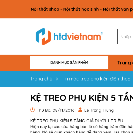
Nội thất shop - Nội thất học sinh - Nội thất văn 
Trang 
DANH MỤC SẢN PHẨM
VẬT TƯ CÔNG TRÌNH
NỘI THẤT GIA ĐÌNH
NỘI THẤT VĂN PHÒNG
NỘI THẤT HỌC SINH
NỘI THẤT SHOP
Trang chủ
Tin móc treo phụ kiện điện thoại
KỆ TREO PHỤ KIỆN 5 TẦN
Thứ Ba, 08/11/2016
Lê Trọng Trung
KỆ TREO PHỤ KIỆN 5 TẦNG GIÁ DƯỚI 1 TRIỆU
Hiện nay tại các cửa hàng bán lẻ có hàng trăm đến hà
hàng. Nó sẽ giúp khách hàng dễ dàng xem. lựa chọn