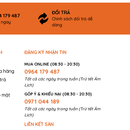
ĐỔI TRẢ
4 179 487
Chính sách đổi trả dễ
ợ ngay
dàng
H
ĐĂNG KÝ NHẬN TIN
MUA ONLINE (08:30 - 20:30)
0964 179 487
a hàng
Tất cả các ngày trong tuần (Trừ tết Âm
trả
Lịch)
GÓP Ý & KHIẾU NẠI (08:30 - 20:30)
o mật
0971 044 189
Tất cả các ngày trong tuần (Trừ tết Âm
Lịch)
LIÊN KẾT SÀN