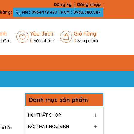
Đăng ký
Đăng nhập
 hàng:
HN : 0964.179.487 | HCM : 0963.380.587
ánh
Yêu thích
Giỏ hàng
phẩm
0
Sản phẩm
0
Sản phẩm
Danh mục sản phẩm
NỘI THẤT SHOP
NỘI THẤT HỌC SINH
khi bán