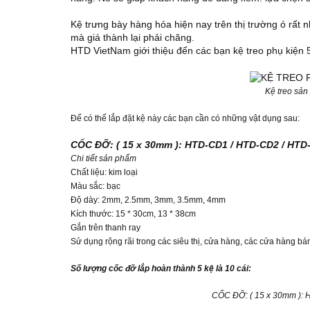
Kệ trưng bày hàng hóa hiện nay trên thị trường ó rất 
mà giá thành lại phải chăng.
HTD VietNam giới thiệu đến các bạn kệ treo phụ kiện 5
Kệ treo sản
Để có thể lắp đặt kệ này các bạn cần có những vật dụng sau:
CỐC ĐỠ:
( 15 x 30mm ): HTD-CD1 / HTD-CD2 / HTD
Chi tiết sản phẩm
Chất liệu: kim loại
Màu sắc: bạc
Độ dày: 2mm, 2.5mm, 3mm, 3.5mm, 4mm
Kích thước: 15 * 30cm, 13 * 38cm
Gắn trên thanh ray
Sử dụng rộng rãi trong các siêu thị, cửa hàng, các cửa hàng bán
Số lượng cốc đỡ lắp hoàn thành 5 kệ là 10 cái:
CỐC ĐỠ: ( 15 x 30mm ):