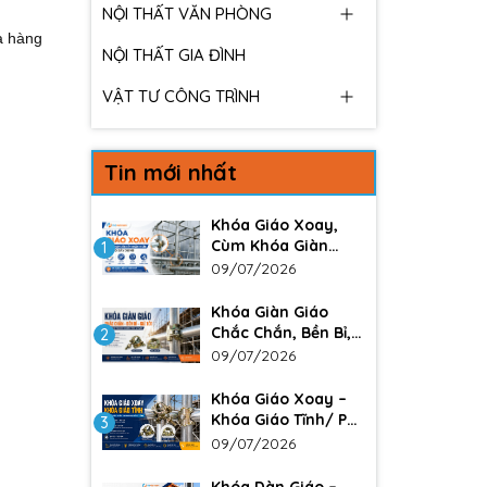
NỘI THẤT VĂN PHÒNG
a hàng
NỘI THẤT GIA ĐÌNH
VẬT TƯ CÔNG TRÌNH
Tin mới nhất
Khóa Giáo Xoay,
Cùm Khóa Giàn
1
Giáo – Giải Pháp
09/07/2026
Liên Kết Chắc Chắn
Trong Xây Dựng
Khóa Giàn Giáo
Chắc Chắn, Bền Bỉ,
2
Giá Tốt Cho Công
09/07/2026
Trình Xây Dựng
Khóa Giáo Xoay –
Khóa Giáo Tĩnh/ Phụ
3
kiện không thể
09/07/2026
thiếu trong các
công trình lớn. Đảm
Khóa Dàn Giáo –