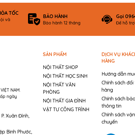
HỎA TỐC
BẢO HÀNH
Gọi 096
ội và
Bảo hành 12 tháng
Để hỗ tr
SẢN PHẨM
DỊCH VỤ KHÁC
HÀNG
NỘI THẤT SHOP
Hướng dẫn mu
NỘI THẤT HỌC SINH
Chính sách đổi 
NỘI THẤT VĂN
hàng
VIỆT NAM.
PHÒNG
cấp ngày
Chính sách bả
NỘI THẤT GIA ĐÌNH
thông tin
VẬT TƯ CÔNG TRÌNH
Chính sách vận
P. Xuân Đỉnh,
chuyển
iệp Bình Phước,