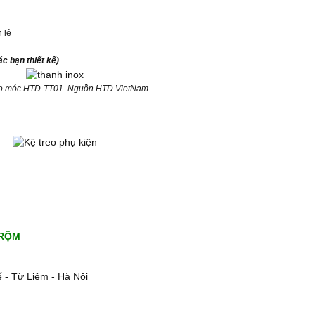
 lẻ
c bạn thiết kế)
eo móc HTD-TT01. Nguồn HTD VietNam
TRỘM
 - Từ Liêm - Hà Nội