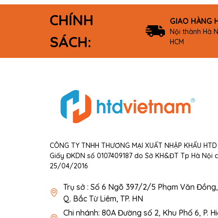
CHÍNH
GIAO HÀNG 
Nội thành Hà N
SÁCH:
HCM
CÔNG TY TNHH THƯƠNG MẠI XUẤT NHẬP KHẨU HTD 
Giấy ĐKDN số 0107409187 do Sở KH&ĐT Tp Hà Nội 
25/04/2016
Trụ sở : Số 6 Ngõ 397/2/5 Phạm Văn Đồng, 
Q. Bắc Từ Liêm, TP. HN
Chi nhánh: 80A Đường số 2, Khu Phố 6, P. H