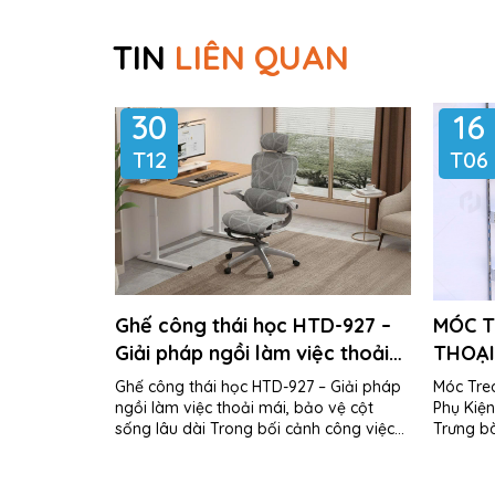
TIN
LIÊN QUAN
30
16
T12
T06
Ghế công thái học HTD-927 –
MÓC T
Giải pháp ngồi làm việc thoải
THOẠI
mái, bảo vệ cột sống lâu dài
ĐIỆN 
Ghế công thái học HTD-927 – Giải pháp
Móc Treo
ngồi làm việc thoải mái, bảo vệ cột
Phụ Kiện
sống lâu dài Trong bối cảnh công việc
Trưng b
văn phòng, học tập và làm việc...