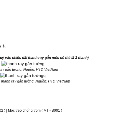
 lẻ.
tuỳ vào chiều dài thanh ray gắn móc có thể là 3 thanh)
ray gắn tường. Nguồn: HTD VietNam
o thanh ray gắn tường. Nguồn: HTD VietNam
02 ) | Móc treo chống trộm ( MT - B001 )