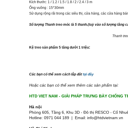
Kích thước: 1 / 1.2 / 1.5 / 1.8 / 2 / 2.4 / 3 m
Ống vuông : 15*30mm
Sử dụng rộng rãi trong các siêu thị, cửa hàng, các cửa hàng bán
Số lượng Thanh treo móc là 5 thanh.(tuỳ vào số lượng tầng cá
Thanh tr
:
Kệ treo sản phẩm 5 tầng dưới 1 triệu
Các bạn có thể xem cách lắp đăt
tại đây
Hoặc các bạn có thể xem thêm các sản phẩm tại:
HTD VIET NAM - GIẢI PHÁP TRƯNG BÀY CHỐNG 
Hà nội
Phòng 605, Tầng 6, Khu 3D - Đô thị RESCO - Cổ Nhuế
Hotline: 0971 044 189 | Email: info@htdvietnam.vn