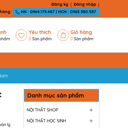
Đăng ký
Đăng nhập
 hàng:
HN : 0964.179.487 | HCM : 0963.380.587
ánh
Yêu thích
Giỏ hàng
phẩm
0
Sản phẩm
0
Sản phẩm
 Nam
t
Danh mục sản phẩm
NỘI THẤT SHOP
NỘI THẤT HỌC SINH
ản lý.