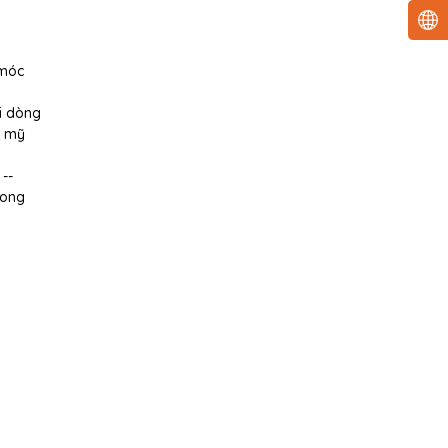
 móc
i dòng
m mỹ
--
cong