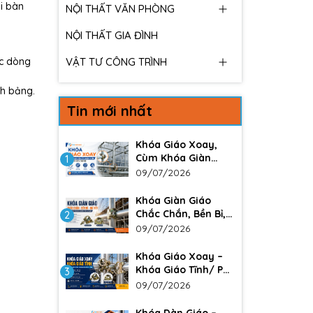
i bàn
NỘI THẤT VĂN PHÒNG
NỘI THẤT GIA ĐÌNH
ác dòng
VẬT TƯ CÔNG TRÌNH
nh bảng.
Tin mới nhất
Khóa Giáo Xoay,
Cùm Khóa Giàn
1
Giáo – Giải Pháp
09/07/2026
Liên Kết Chắc Chắn
Trong Xây Dựng
Khóa Giàn Giáo
Chắc Chắn, Bền Bỉ,
2
Giá Tốt Cho Công
09/07/2026
Trình Xây Dựng
Khóa Giáo Xoay –
Khóa Giáo Tĩnh/ Phụ
3
kiện không thể
09/07/2026
thiếu trong các
công trình lớn. Đảm
Khóa Dàn Giáo –