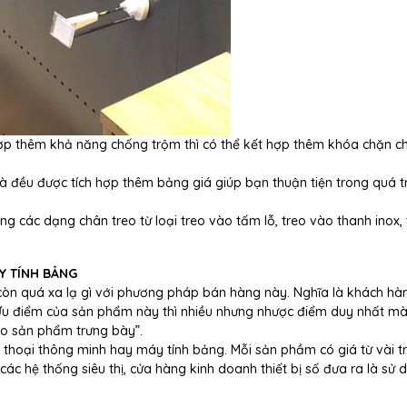
ợp thêm khả năng chống trộm thì có thể kết hợp thêm khóa chặn c
đều được tích hợp thêm bảng giá giúp bạn thuận tiện trong quá t
 các dạng chân treo từ loại treo vào tấm lỗ, treo vào thanh inox, 
Y TÍNH BẢNG
còn quá xa lạ gì với phương pháp bán hàng này. Nghĩa là khách hà
Ưu điểm của sản phẩm này thì nhiều nhưng nhược điểm duy nhất m
o sản phẩm trưng bày”.
n thoại thông minh hay máy tính bảng. Mỗi sản phầm có giá từ vài t
các hệ thống siêu thị, cửa hàng kinh doanh thiết bị số đưa ra là sử