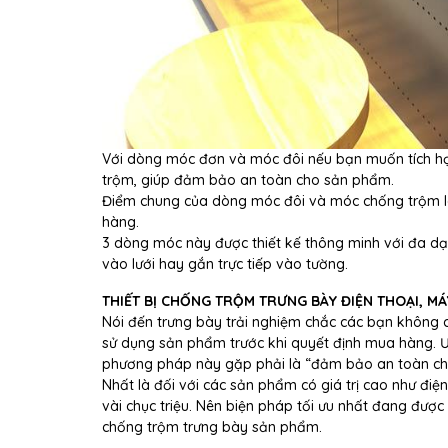
Với dòng móc đơn và móc đôi nếu bạn muốn tích h
trộm, giúp đảm bảo an toàn cho sản phẩm.
Điểm chung của dòng móc đôi và móc chống trộm là 
hàng.
3 dòng móc này được thiết kế thông minh với đa dạng
vào lưới hay gắn trực tiếp vào tường.
THIẾT BỊ CHỐNG TRỘM TRƯNG BÀY ĐIỆN THOẠI, MÁ
Nói đến trưng bày trải nghiệm chắc các bạn không 
sử dụng sản phẩm trước khi quyết định mua hàng. 
phương pháp này gặp phải là “đảm bảo an toàn ch
Nhất là đối với các sản phẩm có giá trị cao như điệ
vài chục triệu. Nên biện pháp tối ưu nhất đang được 
chống trộm trưng bày sản phẩm.