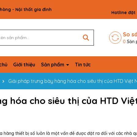
phòng - Nội thất gia đình
Hotline đặt
So s
0
Sản 
chủ
Giới thiệu
Sản phẩm
Tin tức
Giải pháp trưng bày hàng hóa cho siêu thị của HTD Việt
g hóa cho siêu thị của HTD Việ
a hàng thiết bị số luôn là một vấn đề được đặt ra đối với các nhà qu