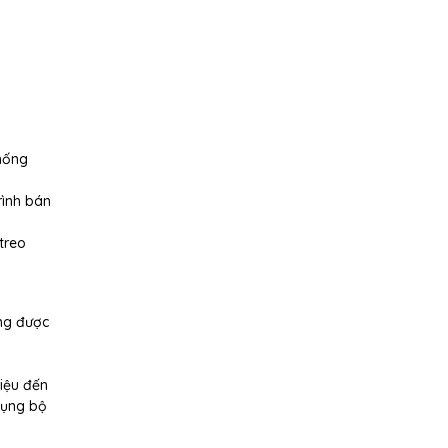
hống
rình bán
treo
ng được
à
riệu đến
 dụng bộ