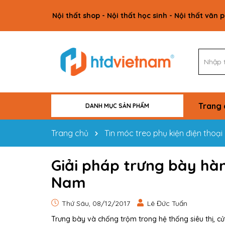
Nội thất shop - Nội thất học sinh - Nội thất văn 
Trang 
DANH MỤC SẢN PHẨM
VẬT TƯ CÔNG TRÌNH
NỘI THẤT GIA ĐÌNH
NỘI THẤT VĂN PHÒNG
NỘI THẤT HỌC SINH
NỘI THẤT SHOP
Trang chủ
Tin móc treo phụ kiện điện thoại
Giải pháp trưng bày hàn
Nam
Thứ Sáu, 08/12/2017
Lê Đức Tuấn
Trưng bày và chống trộm trong hệ thống siêu thị, cử