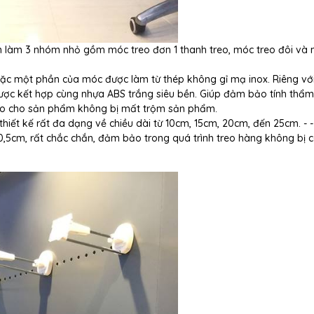
 làm 3 nhóm nhỏ gồm móc treo đơn 1 thanh treo, móc treo đôi và
oặc một phần của móc được làm từ thép không gỉ mạ inox. Riêng vớ
ược kết hợp cùng nhựa ABS trắng siêu bền. Giúp đảm bảo tính thẩ
ảo cho sản phẩm không bị mất trộm sản phẩm.
ết kế rất đa dạng về chiều dài từ 10cm, 15cm, 20cm, đến 25cm. - - 
0,5cm, rất chắc chắn, đảm bảo trong quá trình treo hàng không bị 