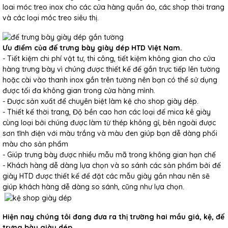
loai móc treo inox cho các cửa hàng quần áo, các shop thời trang
và các loại móc treo siêu thị.
Ưu điểm của đế trưng bày giày dép HTD Việt Nam.
- Tiết kiệm chi phí vật tư, thi công, tiết kiệm không gian cho cửa
hàng trưng bày vì chúng được thiết kế đế gắn trực tiếp lên tường
hoặc cài vào thanh inox gắn trên tường nên bạn có thể sử dụng
được tối đa không gian trong cửa hàng mình.
- Được sản xuất để chuyên biệt làm kệ cho shop giày dép.
- Thiết kế thời trang, Độ bền cao hơn các loại đế mica kê giày
cùng loại bởi chúng được làm từ thép không gỉ, bên ngoài được
sơn tĩnh điện với màu trắng và màu đen giúp bạn dễ dàng phối
màu cho sản phẩm
- Giúp trưng bày được nhiều mẫu mã trong không gian hạn chế
- Khách hàng dễ dàng lựa chọn và so sánh các sản phẩm bởi đế
giày HTD được thiết kế để đặt các mẫu giày gần nhau nên sẽ
giúp khách hàng dễ dàng so sánh, cũng như lựa chọn.
Hiện nay chúng tôi đang đưa ra thị trường hai mầu giá, kệ, đế
trưng bày giày dép.