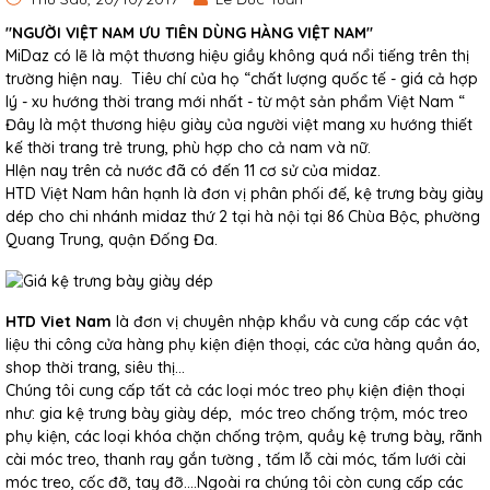
"NGƯỜI VIỆT NAM ƯU TIÊN DÙNG HÀNG VIỆT NAM"
MiDaz có lẽ là một thương hiệu giầy không quá nổi tiếng trên thị
trường hiện nay. Tiêu chí của họ “chất lượng quốc tế - giá cả hợp
lý - xu hướng thời trang mới nhất - từ một sản phẩm Việt Nam “
Đây là một thương hiệu giày của người việt mang xu hướng thiết
kế thời trang trẻ trung, phù hợp cho cả nam và nữ.
HIện nay trên cả nước đã có đến 11 cơ sử của midaz.
HTD Việt Nam hân hạnh là đơn vị phân phối đế, kệ trưng bày giày
dép cho chi nhánh midaz thứ 2 tại hà nội tại 86 Chùa Bộc, phường
Quang Trung, quận Đống Đa.
HTD Viet Nam
là đơn vị chuyên nhập khẩu và cung cấp các vật
liệu thi công cửa hàng phụ kiện điện thoại, các cửa hàng quần áo,
shop thời trang, siêu thị...
Chúng tôi cung cấp tất cả các loại móc treo phụ kiện điện thoại
như: gia kệ trưng bày giày dép, móc treo chống trộm, móc treo
phụ kiện, các loại khóa chặn chống trộm, quầy kệ trưng bày, rãnh
cài móc treo, thanh ray gắn tường , tấm lỗ cài móc, tấm lưới cài
móc treo, cốc đỡ, tay đỡ....Ngoài ra chúng tôi còn cung cấp các