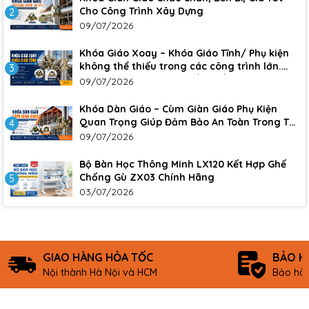
Cho Công Trình Xây Dựng
2
09/07/2026
Khóa Giáo Xoay – Khóa Giáo Tĩnh/ Phụ kiện
không thể thiếu trong các công trình lớn.
3
Đảm bảo sự an toàn, chắc chắn cho công
09/07/2026
trình
Khóa Dàn Giáo – Cùm Giàn Giáo Phụ Kiện
Quan Trọng Giúp Đảm Bảo An Toàn Trong Thi
4
Công Xây Dựng
09/07/2026
Bộ Bàn Học Thông Minh LX120 Kết Hợp Ghế
Chống Gù ZX03 Chính Hãng
5
03/07/2026
GIAO HÀNG HỎA TỐC
BẢO H
Nội thành Hà Nội và HCM
Bảo hàn