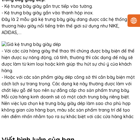
- Kệ trưng bày giày gắn trực tiếp vào tường.
- Kệ trưng bày giày gắn vào thanh hộp inox.
Đây là 2 mẫu giá kệ trưng bày giày đang được các hệ thống
thương hiệu giày nổi tiếng trên thế giới sử dụng như NIKE,
ADIDAS,....
- Với các cửa hàng giày thể thao thì chúng được bày biện để thể
hiện được sự năng động, cá tính, thường thì các dạng đế này sẽ
được làm từ kim loại hoặc kính giúp thu hút sự chú ý của khách
hàng.
- Hoặc với các sản phẩm giày dép công sở thì cần bày biện một
cách lịch sự trang trọng. Các dạng kệ này thường được làm với
chất liệu gỗ để tạo nên sự đẳng cấp cho sản phẩm trưng bày.
Mỗi cửa hàng kinh doanh sẽ có một cách trung bày riêng biệt.
Nên việc lựa chọn kệ trưng bày giày dép làm sao cho phù hợp
không gian cửa hàng bạn, màu sắc sản phẩm trang trí để tạo
nên điểm nhấn nhằm tạo ra sự khác biệt với các cửa hàng khác
Viết bình luận của bạn