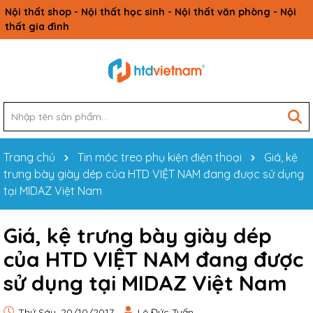
Nội thất shop - Nội thất học sinh - Nội thất văn phòng - Nội
thất gia đình
Trang chủ
Tin móc treo phụ kiện điện thoại
Giá, kệ
trưng bày giày dép của HTD VIỆT NAM đang được sử dụng
tại MIDAZ Việt Nam
Giá, kệ trưng bày giày dép
của HTD VIỆT NAM đang được
sử dụng tại MIDAZ Việt Nam
Thứ Sáu, 20/10/2017
Lê Đức Tuấn