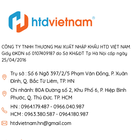
CÔNG TY TNHH THƯƠNG MẠI XUẤT NHẬP KHẨU HTD VIỆT NAM.
Giấy ĐKDN số 0107409187 do Sở KH&ĐT Tp Hà Nội cấp ngày
25/04/2016
Trụ sở : Số 6 Ngõ 397/2/5 Phạm Văn Đồng, P. Xuân
Đỉnh, Q. Bắc Từ Liêm, TP. HN
Chi nhánh: 80A Đường số 2, Khu Phố 6, P. Hiệp Bình
Phước, Q. Thủ Đức. TP. HCM
HN : 0964.179.487 - 0966.040.987
HCM : 0963.380.587 - 0964.180.987
htdvietnam.hn@gmail.com