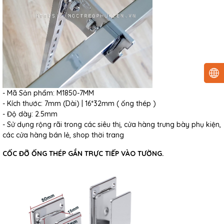
- Mã Sản phẩm: M1850-7MM
- Kích thước: 7mm (Dài) | 16*32mm ( ống thép )
- Độ dày: 2.5mm
- Sử dụng rộng rãi trong các siêu thị, cửa hàng trưng bày phụ kiện,
các cửa hàng bán lẻ, shop thời trang
CỐC ĐỠ ỐNG THÉP GẮN TRỰC TIẾP VÀO TƯỜNG.