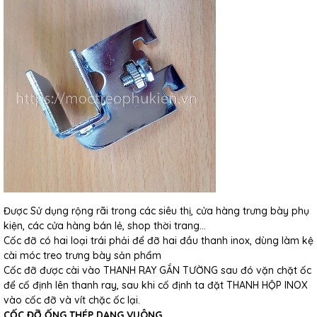
Được Sử dụng rộng rãi trong các siêu thị, cửa hàng trưng bày phụ
kiện, các cửa hàng bán lẻ, shop thời trang...
Cốc đỡ có hai loại trái phải để đỡ hai đầu thanh inox, dùng làm kệ
cài móc treo trưng bày sản phẩm
Cốc đỡ được cài vào THANH RAY GẮN TƯỜNG sau đó vặn chặt ốc
để cố định lên thanh ray, sau khi cố định ta đặt THANH HỘP INOX
vào cốc đỡ và vít chặc ốc lại.
CỐC ĐỠ ỐNG THÉP DẠNG VUÔNG.