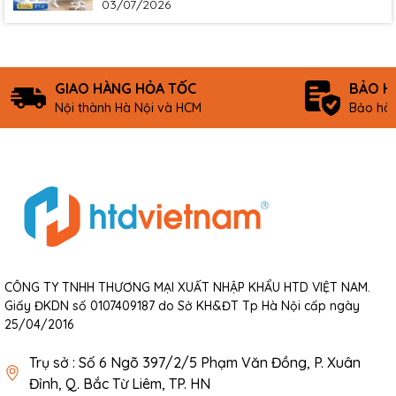
03/07/2026
GIAO HÀNG HỎA TỐC
BẢO H
Nội thành Hà Nội và HCM
Bảo hàn
CÔNG TY TNHH THƯƠNG MẠI XUẤT NHẬP KHẨU HTD VIỆT NAM.
Giấy ĐKDN số 0107409187 do Sở KH&ĐT Tp Hà Nội cấp ngày
25/04/2016
Trụ sở : Số 6 Ngõ 397/2/5 Phạm Văn Đồng, P. Xuân
Đỉnh, Q. Bắc Từ Liêm, TP. HN