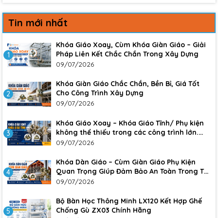
Tin mới nhất
Khóa Giáo Xoay, Cùm Khóa Giàn Giáo – Giải
Pháp Liên Kết Chắc Chắn Trong Xây Dựng
1
09/07/2026
Khóa Giàn Giáo Chắc Chắn, Bền Bỉ, Giá Tốt
Cho Công Trình Xây Dựng
2
09/07/2026
Khóa Giáo Xoay – Khóa Giáo Tĩnh/ Phụ kiện
không thể thiếu trong các công trình lớn.
3
Đảm bảo sự an toàn, chắc chắn cho công
09/07/2026
trình
Khóa Dàn Giáo – Cùm Giàn Giáo Phụ Kiện
Quan Trọng Giúp Đảm Bảo An Toàn Trong Thi
4
Công Xây Dựng
09/07/2026
Bộ Bàn Học Thông Minh LX120 Kết Hợp Ghế
Chống Gù ZX03 Chính Hãng
5