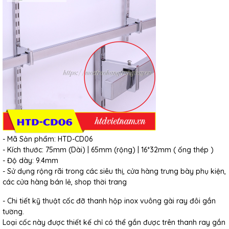
- Mã Sản phẩm: HTD-CD06
- Kích thước: 75mm (Dài) | 65mm (rộng) | 16*32mm ( ống thép )
- Độ dày: 9.4mm
- Sử dụng rộng rãi trong các siêu thị, cửa hàng trưng bày phụ kiện,
các cửa hàng bán lẻ, shop thời trang
- Chi tiết kỹ thuật cốc đỡ thanh hộp inox vuông gài ray đôi gắn
tường.
Loại cốc này được thiết kế chỉ có thể gắn được trên thanh ray gắn