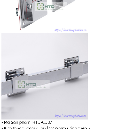
- Mã Sản phẩm: HTD-CD07
- Kích thước: 7mm (Dài) | 16*32mm ( ống thép )