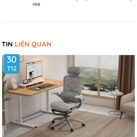
nhé
TIN
LIÊN QUAN
30
T12