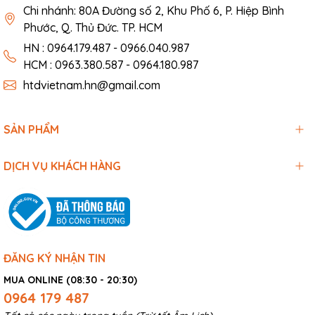
Chi nhánh: 80A Đường số 2, Khu Phố 6, P. Hiệp Bình
Phước, Q. Thủ Đức. TP. HCM
HN : 0964.179.487 - 0966.040.987
HCM : 0963.380.587 - 0964.180.987
htdvietnam.hn@gmail.com
SẢN PHẨM
DỊCH VỤ KHÁCH HÀNG
ĐĂNG KÝ NHẬN TIN
MUA ONLINE (08:30 - 20:30)
0964 179 487