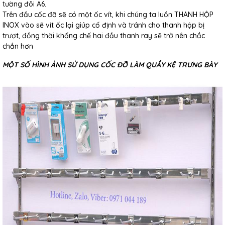
tường đôi A6.
Trên đầu cốc đỡ sẽ có một ốc vít, khi chúng ta luồn THANH HỘP
INOX vào sẽ vít ốc lại giúp cố định và tránh cho thanh hộp bị
trượt, đồng thời khống chế hai đầu thanh ray sẽ trở nên chắc
chắn hơn
MỘT SỐ HÌNH ẢNH SỬ DỤNG CỐC ĐỠ LÀM QUẦY KỆ TRƯNG BÀY