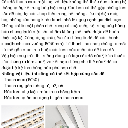
Cốc đỡ thanh inox, một loại vật liệu không thể thiếu được trong hệ
thống quầy kệ trung bày hiện nay. Các bạn có thể gặp những loại
cốc đỡ này tại các shop thời trang, hệ thống siêu thị điện máy
hay những cửa hàng kinh doanh nhỏ lẻ ngay cạnh gia đình bạn.
Chúng chỉ là một phần nhỏ trong các bộ quầy kệ trưng bày hàng
hóa nhưng lại là một sản phẩm không thể thiếu được để hoàn
thiện bộ kệ. Công dụng chủ yếu của chúng là để đỡ các thanh
inox(thanh inox vuông 15*30mm). Từ thanh inox này chúng ta mới
có thể gắn móc treo hoặc các loại móc quần áo để treo đồ.
Vậy hiện nay trên thị trường đang có loại cốc đỡ nào?, kích thước
của chúng ra làm sao?, và kết hợp chúng như thế nào? để có
được bộ kệ treo hàng hóa phù hợp nhất.
Những vật liệu thi công có thể kết hợp cùng cốc đỡ.
- Thanh inox (15*30).
- Thanh ray gắn tường a1, a2, a6.
- Móc treo phụ kiện, móc treo chống trộm.
- Móc treo quần áo dạng bi gắn thanh inox.