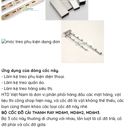
Ứng dụng của dòng cốc này.
- Làm kệ treo phụ kiện điện thoại.
- Làm kệ treo quần áo.
- Làm kệ treo hàng siêu thị.
HTD Việt Nam là đơn vị phân phối hàng đầu các mặt hàng, vật
liệu thi công shop hiện nay, và cốc đỡ là vật không thể thiếu, các
bạn cùng tham khảo các loại cốc đỡ này nhé.
BỘ CỐC ĐỠ CÀI THANH RAY MD6H1, MD6H2, MD6H3.
Bộ 3 cốc này thường đi chung với nhau, lần lượt là cố đỡ trái, cố
đỡ phải và cốc đỡ giữa.