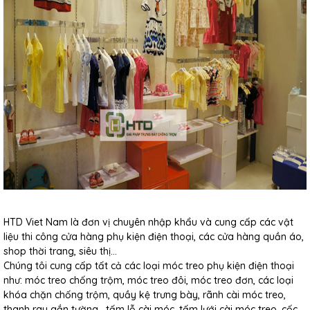
HTD Viet Nam là đơn vị chuyên nhập khẩu và cung cấp các vật
liệu thi công cửa hàng phụ kiện điện thoại, các cửa hàng quần áo,
shop thời trang, siêu thị...
Chúng tôi cung cấp tất cả các loại móc treo phụ kiện điện thoại
như: móc treo chống trộm, móc treo đôi, móc treo đơn, các loại
khóa chặn chống trộm, quầy kệ trưng bày, rãnh cài móc treo,
thanh ray gắn tường , tấm lỗ cài móc, tấm lưới cài móc treo, cốc