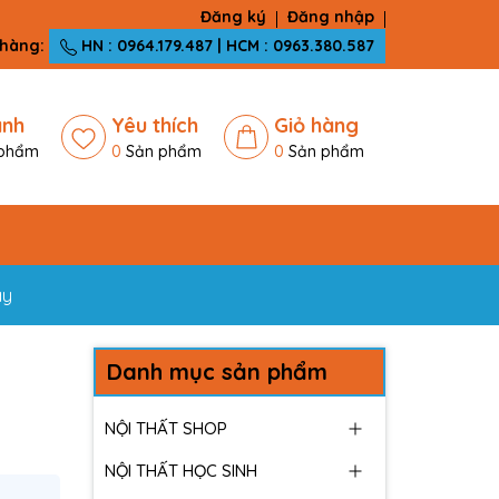
Đăng ký
Đăng nhập
 hàng:
HN : 0964.179.487 | HCM : 0963.380.587
ánh
Yêu thích
Giỏ hàng
phẩm
0
Sản phẩm
0
Sản phẩm
ay
Danh mục sản phẩm
NỘI THẤT SHOP
NỘI THẤT HỌC SINH