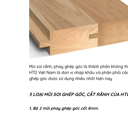
Mũi soi rãnh, phay ghép góc là thành phần không thể 
HTD Việt Nam là đơn vị nhập khẩu và phân phối các 
ghép góc được sử dụng nhiều nhất hiện nay.
3 LOẠI MŨI SOI GHÉP GÓC, CẮT RÃNH CỦA HT
1, Bộ 2 mũi phay ghép góc cốt 8mm.