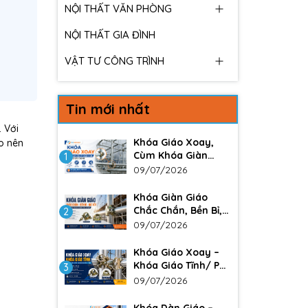
NỘI THẤT VĂN PHÒNG
NỘI THẤT GIA ĐÌNH
VẬT TƯ CÔNG TRÌNH
Tin mới nhất
 Với
Khóa Giáo Xoay,
o nên
Cùm Khóa Giàn
1
Giáo – Giải Pháp
09/07/2026
Liên Kết Chắc Chắn
Trong Xây Dựng
Khóa Giàn Giáo
Chắc Chắn, Bền Bỉ,
2
Giá Tốt Cho Công
09/07/2026
Trình Xây Dựng
Khóa Giáo Xoay –
Khóa Giáo Tĩnh/ Phụ
3
kiện không thể
09/07/2026
thiếu trong các
công trình lớn. Đảm
Khóa Dàn Giáo –