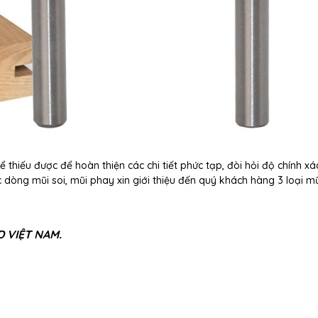
thiếu được để hoàn thiện các chi tiết phức tạp, đòi hỏi độ chính xá
dòng mũi soi, mũi phay xin giới thiệu đến quý khách hàng 3 loại mũ
D VIỆT NAM.