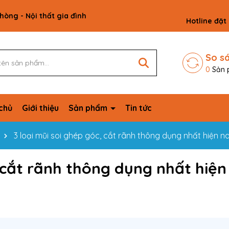
phòng - Nội thất gia đình
Hotline đặt
So s
0
Sản 
chủ
Giới thiệu
Sản phẩm
Tin tức
3 loại mũi soi ghép góc, cắt rãnh thông dụng nhất hiện n
, cắt rãnh thông dụng nhất hiện