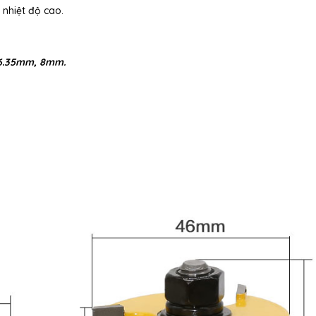
 nhiệt độ cao.
t 6.35mm, 8mm.