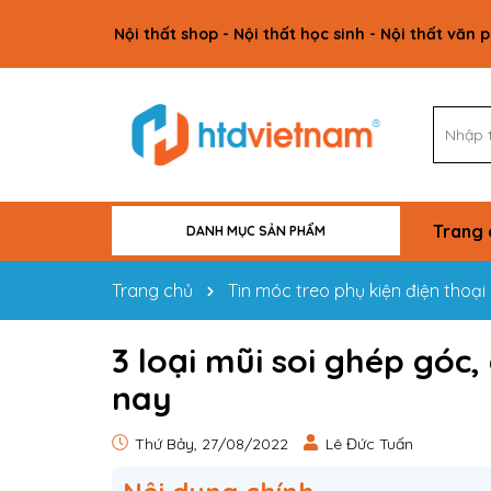
Nội thất shop - Nội thất học sinh - Nội thất văn 
Trang 
DANH MỤC SẢN PHẨM
VẬT TƯ CÔNG TRÌNH
NỘI THẤT GIA ĐÌNH
NỘI THẤT VĂN PHÒNG
NỘI THẤT HỌC SINH
NỘI THẤT SHOP
Trang chủ
Tin móc treo phụ kiện điện thoại
3 loại mũi soi ghép góc
nay
Thứ Bảy, 27/08/2022
Lê Đức Tuấn