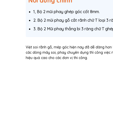
Nôi dung chính
1, Bộ 2 mũi phay ghép góc cốt 8mm.
2. Bộ 2 mũi phay gỗ cắt rãnh chữ T loại 3 
3. Bộ 2 Mũi phay thẳng bi 3 răng chữ T gh
Việt soi rãnh gỗ, mép góc hiện nay đã dễ dàng hơn 
các dòng máy soi, phay chuyên dụng thì công việc n
hiệu quả cao cho các đơn vị thi công.