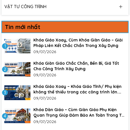
VẬT TƯ CÔNG TRÌNH
Tin mới nhất
Khóa Giáo Xoay, Cùm Khóa Giàn Giáo – Giải
Pháp Liên Kết Chắc Chắn Trong Xây Dựng
1
09/07/2026
Khóa Giàn Giáo Chắc Chắn, Bền Bỉ, Giá Tốt
Cho Công Trình Xây Dựng
2
09/07/2026
Khóa Giáo Xoay – Khóa Giáo Tĩnh/ Phụ kiện
không thể thiếu trong các công trình lớn.
3
Đảm bảo sự an toàn, chắc chắn cho công
09/07/2026
trình
Khóa Dàn Giáo – Cùm Giàn Giáo Phụ Kiện
Quan Trọng Giúp Đảm Bảo An Toàn Trong Thi
4
Công Xây Dựng
09/07/2026