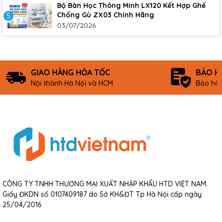
Bộ Bàn Học Thông Minh LX120 Kết Hợp Ghế
Chống Gù ZX03 Chính Hãng
5
03/07/2026
GIAO HÀNG HỎA TỐC
BẢO H
Nội thành Hà Nội và HCM
Bảo hàn
CÔNG TY TNHH THƯƠNG MẠI XUẤT NHẬP KHẨU HTD VIỆT NAM.
Giấy ĐKDN số 0107409187 do Sở KH&ĐT Tp Hà Nội cấp ngày
25/04/2016